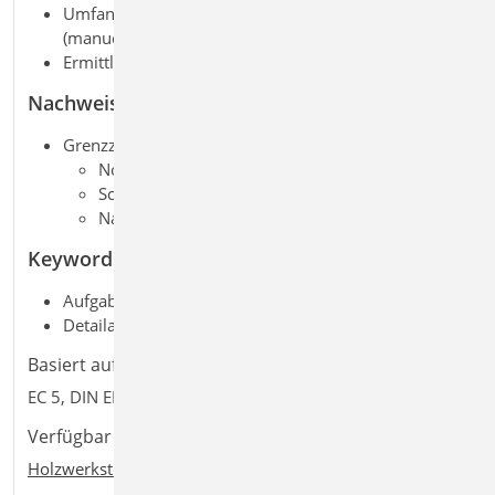
Umfangreiche Sammlung von Holzwerkstoffen
(manuell erweiterbar über Projekt-Stammdaten)
Ermittlung der Materialsteifigkeiten (automatisch)
Nachweise
Grenzzustand der Tragfähigkeit, EC 5
Normalspannungen
Schubspannungen
Nachweise im Brandfall
Keywords
Aufgaben: FEM; Tragwerksplanung; Holzbau
Detailaufgaben: 3D Faltwerk; Decke; Wand
Basiert auf den Normen:
EC 5, DIN EN 1995-1-1:2010-12
Verfügbar in den Paketen:
Holzwerkstoff-Paket