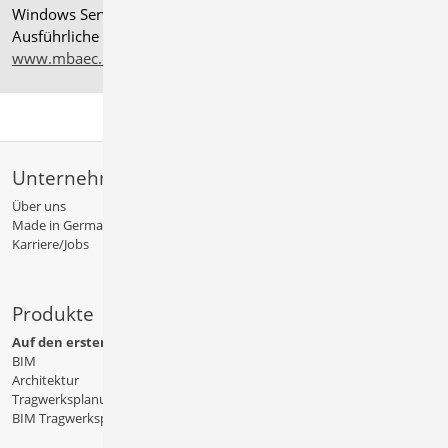
Windows Server 2025 mit Windows Terminal Server.
Ausführliche Informationen auf
www.mbaec.de/service/systemvoraussetzungen
Unternehmen
Über uns
Made in Germany
Karriere/Jobs
Produkte
Auf den ersten Blick
BIM
Architektur
Tragwerksplanung
BIM Tragwerksplanung