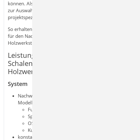
können. Als Material stehen verschiedene Holzwerkstoffe
zur Auswahl, die über die Stammdaten verwaltet und
projektspezifisch erweitert werden können.
So erhalten Sie eine flexible und praxisgerechte Lösung
für den Nachweis von Flächentragwerken aus
Holzwerkstoffen im 3D FE‑Modell.
Leistungsmerkmale M343.de
Schalentragwerke, Faltwerke aus
Holzwerkstoff
System
Nachweis von Platten aus Holzwerkstoffen in 2D-
Modellen
Furnierschichtholz
Sperrholz
OSB-Platten
Kunstharzgebundene Spanplatten
konstante oder veränderliche Dicke