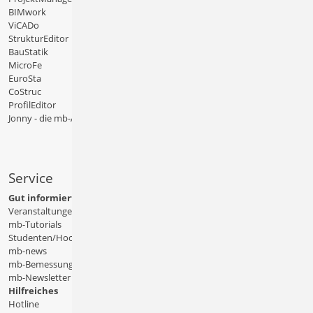
BIMwork
ViCADo
StrukturEditor
BauStatik
MicroFe
EuroSta
CoStruc
ProfilEditor
Jonny - die mb-App
Service
Gut informiert
Veranstaltungen
mb-Tutorials
Studenten/Hochschule
mb-news
mb-Bemessungstafeln
mb-Newsletter
Hilfreiches
Hotline