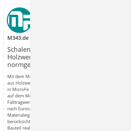
M343.de Schalentragwerke, Faltwerke aus Holzw
Schalen- und Falttragwerke aus
Holzwerkstoffen im FE
‑
Modell
normgerecht nachweisen
Mit dem Modul M343.de Schalentragwerke, Faltwerke
aus Holzwerkstoffen erweitern Sie die Flächenbemessung
in MicroFe um verschiedene Holzwerkstoffe. Aufbauend
auf dem Modul M120.de können Schalen- und
Falttragwerke im 3D‑Modell auch für Holzwerkstoffe
nach Eurocode 5 nachgewiesen werden. Die
Materialeigenschaften werden automatisch
berücksichtigt, sodass maßgebende Spannungen im
Bauteil realitätsnah ermittelt und bewertet werden