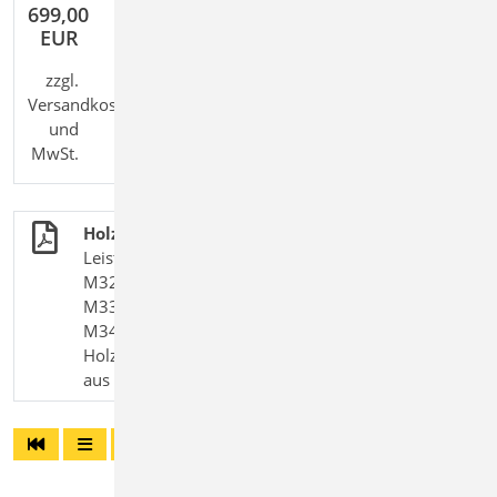
699,00
EUR
zzgl.
Versandkosten
und
MwSt.
Holzwerkstoffe in MicroFe
Leistungsbeschreibung der MicroFe-Module
M323.de Scheibentragwerke aus Holzwerkstoff
M333.de Plattentragwerke aus Holzwerkstoff
M343.de Schalentragwerke, Faltwerke aus
Holzwerkstoff M358.de Aussteifungstragwerke
aus Holzwerkstoff