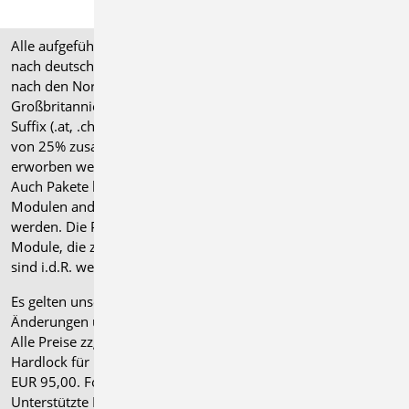
Alle aufgeführten Preise verstehen sich für Module/Pakete
nach deutschen Normgrundlagen (".de"). Module, die auch
nach den Normen für Österreich, Schweiz, Italien und
Großbritannien verfügbar sind, tragen ein entsprechendes
Suffix (.at, .ch, .it bzw. .uk) und können gegen einen Aufpreis
von 25% zusammen mit dem jeweiligen ".de"-Modul
erworben werden.
Auch Pakete können gegen einen Aufpreis von 25% mit
Modulen anderer Normen (.at, .ch, .it bzw. .uk) erweitert
werden. Die Paketerweiterung umfasst alle entsprechenden
Module, die zum Zeitpunkt des Kaufs verfügbar sind. Das
sind i.d.R. weniger Module als nach deutscher Norm.
Es gelten unsere
Allgemeinen Geschäftsbedingungen
.
Änderungen und Irrtümer vorbehalten.
Alle Preise zzgl. Versandkosten und gesetzlicher MwSt.
Hardlock für Einzelplatzlizenz, je Arbeitsplatz erforderlich
EUR 95,00. Folgelizenz-/Netzwerkbedingungen auf Anfrage.
®
Unterstützte Betriebssysteme: Windows
11 (24H2),