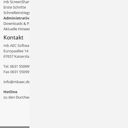
mb ScreenShare
Erste Schritte
Schnelleinstiege & Doku
Administratives
Downloads & Patches
Aktuelle Hinweise
Kontakt
mb AEC Software GmbH
Europaallee 14
67657 Kaiserslautern
Tel.
0631 550999 11
Fax 0631 550999 20
info@mbaec.de
Hotline
zu den Durchwahlen