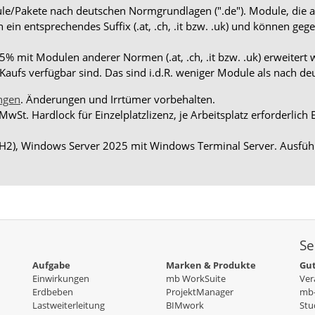
dule/Pakete nach deutschen Normgrundlagen (".de"). Module, die 
en ein entsprechendes Suffix (.at, .ch, .it bzw. .uk) und können
 mit Modulen anderer Normen (.at, .ch, .it bzw. .uk) erweitert 
aufs verfügbar sind. Das sind i.d.R. weniger Module als nach d
ngen
. Änderungen und Irrtümer vorbehalten.
 MwSt. Hardlock für Einzelplatzlizenz, je Arbeitsplatz erforderli
H2), Windows Server 2025 mit Windows Terminal Server. Ausführ
Se
Aufgabe
Marken & Produkte
Gut
Einwirkungen
mb WorkSuite
Ver
Erdbeben
ProjektManager
mb-
Lastweiterleitung
BIMwork
Stu