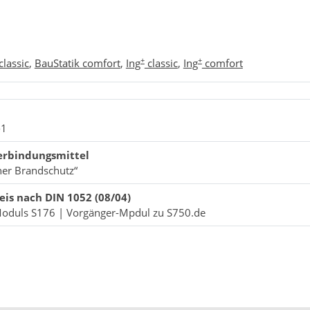
+
+
classic
,
BauStatik comfort
,
Ing
classic
,
Ing
comfort
-1
erbindungsmittel
her Brandschutz“
is nach DIN 1052 (08/04)
Moduls S176 | Vorgänger-Mpdul zu S750.de