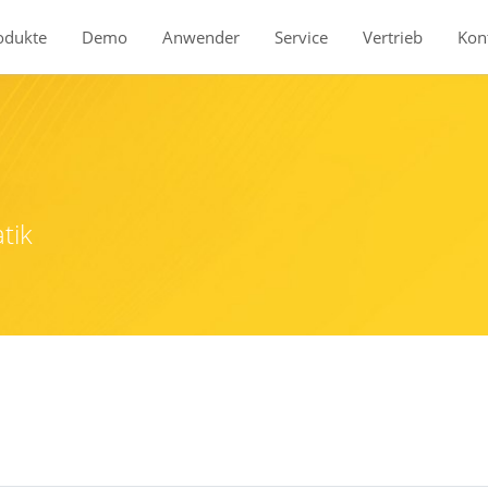
odukte
Demo
Anwender
Service
Vertrieb
Kon
Produkte
BauStatik
tik