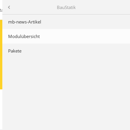
mb AEC Software GmbH
Produkte
BauStatik
takt
mb-news-Artikel
Modulübersicht
Pakete