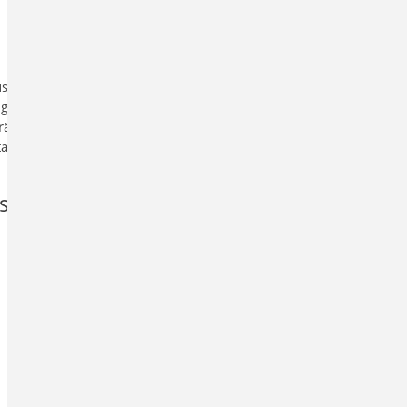
299,00 EUR
zzgl. Versandkosten
und MwSt.
 Stiel und Riegel
ng von Dübeln oder
äfte, Querkräfte
tailnachweise für
s