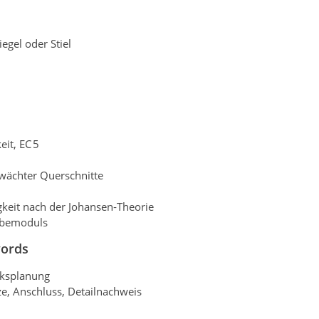
egel oder Stiel
it, EC 5
wächter Querschnitte
gkeit nach der Johansen‑Theorie
ebemoduls
words
rksplanung
ze, Anschluss, Detailnachweis