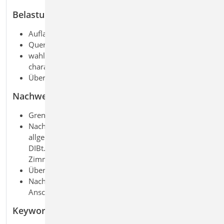
Belastung
Auflagerkraft aus Balken
Querkraft
wahlweise als Bemessungswert oder als
charakteristische Werte
Übernahme aus Trägerbemessung
Nachweise
Grenzzustand der Tragfähigkeit, EC 5
Nachweisführung der Tragfähigkeit gemäß
allgemeiner bauaufsichtlicher Zulassung Z-9.1-649,
DIBt. Verband HIGH-TECH-ABBUND im
Zimmererhandwerk e.V.
Überprüfung der Randbedingungen
Nachweisführung für ein- oder beidseitige
Anschlüsse
Keywords