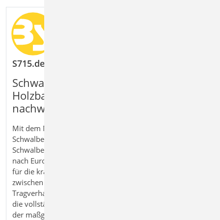
S715.de Holz-Schwalbenschwanzverbindung
Schwalbenschwanzverbindungen im
Holzbau sicher bemessen und
nachweisen
Mit dem Modul S715.de Holz-
Schwalbenschwanzverbindung bemessen Sie
Schwalbenschwanz- Zapfenverbindungen im Holzbau
nach Eurocode 5. Diese klassische Holzverbindung wird
für die kraftschlüssige Übertragung von Auflagerkräften
zwischen Bauteilen eingesetzt und kann realitätsnah im
Tragverhalten abgebildet werden. Das Modul ermöglicht
die vollständige Nachweisführung unter Berücksichtigung
der maßgebenden Beanspruchungen und