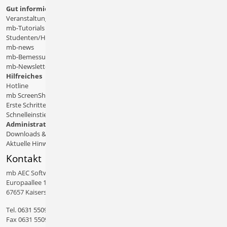
Gut informiert
Veranstaltungen
mb-Tutorials
Studenten/Hochschule
mb-news
mb-Bemessungstafeln
mb-Newsletter
Hilfreiches
Hotline
mb ScreenShare
Erste Schritte
Schnelleinstiege & Doku
Administratives
Downloads & Patches
Aktuelle Hinweise
Kontakt
mb AEC Software GmbH
Europaallee 14
67657 Kaiserslautern
Tel.
0631 550999 11
Fax 0631 550999 20