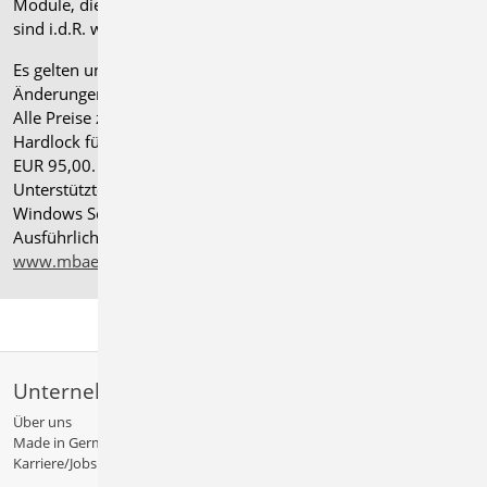
Module, die zum Zeitpunkt des Kaufs verfügbar sind. Das
sind i.d.R. weniger Module als nach deutscher Norm.
Es gelten unsere
Allgemeinen Geschäftsbedingungen
.
Änderungen und Irrtümer vorbehalten.
Alle Preise zzgl. Versandkosten und gesetzlicher MwSt.
Hardlock für Einzelplatzlizenz, je Arbeitsplatz erforderlich
EUR 95,00. Folgelizenz-/Netzwerkbedingungen auf Anfrage.
®
Unterstützte Betriebssysteme: Windows
11 (24H2),
Windows Server 2025 mit Windows Terminal Server.
Ausführliche Informationen auf
www.mbaec.de/service/systemvoraussetzungen
Unternehmen
Über uns
Made in Germany
Karriere/Jobs