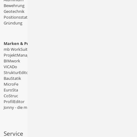
Bewehrung
Geotechnik
Positionsstatik
Gründung
Marken & Produkte
mb WorkSuite
ProjektManager
BIMwork
ViCADo
StrukturEditor
BauStatik
MicroFe
EuroSta
CoStruc
ProfilEditor
Jonny - die mb-App
Service