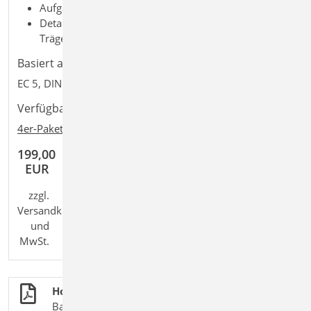
Aufgaben: Holzbau; Tragwerksplanung
Detailaufgaben: Anschluss; Detailnachweis; Stütze;
Träger
Basiert auf den Normen:
EC 5, DIN EN 1995-1-1:2010-12
Verfügbar in den Paketen:
4er-Paket
,
10er-Paket
199,00
EUR
zzgl.
Versandkosten
und
MwSt.
Holzbau
BauStatik-Module nach DIN EN 1995-1-1