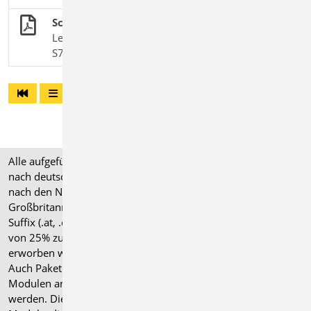
Schwalbenschwanz-Zapfenverbindung
Leistungsbeschreibung des BauStatik-Moduls
S715.de Holz-Schwalbenschwanzverbindung
Alle aufgeführten Preise verstehen sich für Module/Pakete
nach deutschen Normgrundlagen (".de"). Module, die auch
nach den Normen für Österreich, Schweiz, Italien und
Großbritannien verfügbar sind, tragen ein entsprechendes
Suffix (.at, .ch, .it bzw. .uk) und können gegen einen Aufpreis
von 25% zusammen mit dem jeweiligen ".de"-Modul
erworben werden.
Auch Pakete können gegen einen Aufpreis von 25% mit
Modulen anderer Normen (.at, .ch, .it bzw. .uk) erweitert
werden. Die Paketerweiterung umfasst alle entsprechenden