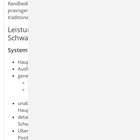
Randbedingungen. So erhalten Sie eine sichere und
praxisgerechte Lösung für die Bemessung dieser
traditionellen Holzverbindung.
Leistungsmerkmale S715.de Holz-
Schwalbenschwanzverbindung
System
Haupt- und Nebenträger-Anschluss
Ausführung als Schwalbenschwanzverbindung
geneigter oder schräger Anschluss
Vorgabe des Neigungswinkels
wahlweise in der Vertikalen geneigt oder in der
Horizontalen schräg ausgeführt
unabhängige Material- und Querschnittsangaben für
Haupt- und Nebenträger
detaillierte Beschreibung der
Schwalbenschwanzgeometrie
Übernahmen zum Detailnachweis aus BauStatik-
Positionen und EuroSta.holz-Modellen