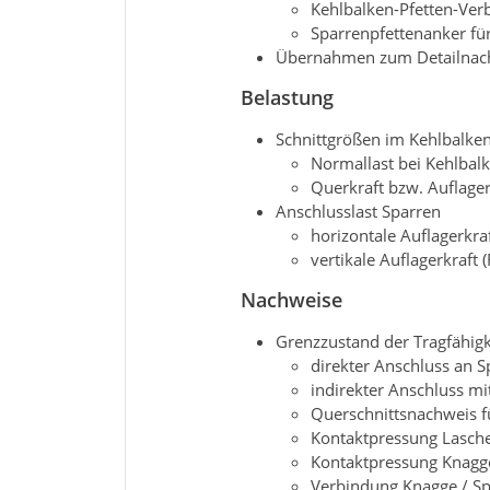
Kehlbalken-Pfetten-Ve
Sparrenpfettenanker fü
Übernahmen zum Detailnachw
Belastung
Schnittgrößen im Kehlbalke
Normallast bei Kehlbal
Querkraft bzw. Auflagerk
Anschlusslast Sparren
horizontale Auflagerkraf
vertikale Auflagerkraft (
Nachweise
Grenzzustand der Tragfähigk
direkter Anschluss an S
indirekter Anschluss m
Querschnittsnachweis f
Kontaktpressung Lasche 
Kontaktpressung Knagge
Verbindung Knagge / S