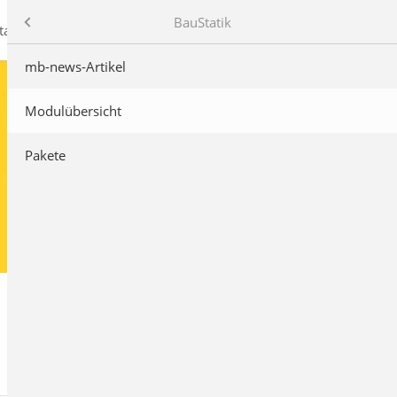
mb AEC Software GmbH
Produkte
BauStatik
takt
mb-news-Artikel
Modulübersicht
Pakete