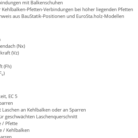
rbindungen mit Balkenschuhen
r Kehlbalken-Pfetten-Verbindungen bei höher liegenden Pfetten
eis aus BauStatik-Positionen und EuroSta.holz-Modellen
n
kendach (Nx)
raft (Vz)
t (Fh)
F
)
v
eit, EC 5
parren
it Laschen an Kehlbalken oder an Sparren
ür geschwächten Laschenquerschnitt
/ Pfette
 / Kehlbalken
parren