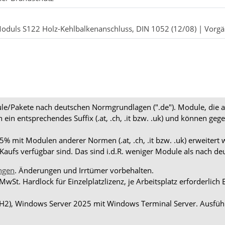
Moduls S122 Holz-Kehlbalkenanschluss, DIN 1052 (12/08) | Vorg
dule/Pakete nach deutschen Normgrundlagen (".de"). Module, die 
en ein entsprechendes Suffix (.at, .ch, .it bzw. .uk) und können
 mit Modulen anderer Normen (.at, .ch, .it bzw. .uk) erweitert 
aufs verfügbar sind. Das sind i.d.R. weniger Module als nach d
ngen
. Änderungen und Irrtümer vorbehalten.
 MwSt. Hardlock für Einzelplatzlizenz, je Arbeitsplatz erforderli
H2), Windows Server 2025 mit Windows Terminal Server. Ausführ