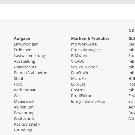
Se
Aufgabe
Marken & Produkte
Gut
Einwirkungen
mb WorkSuite
Ver
Erdbeben
ProjektManager
mb-
Lastweiterleitung
BIMwork
Stu
Aussteifung
ViCADo
mb
Brandschutz
StrukturEditor
mb-
Beton-/Stahlbeton
BauStatik
mb-
Stahl
MicroFe
Hil
Holz
EuroSta
Hot
Verbundbau
CoStruc
mb 
Glas
ProfilEditor
Ers
Mauerwerk
Jonny - die mb-App
Sch
Aluminium
Adm
Bewehrung
Dow
Geotechnik
Akt
Positionsstatik
Gründung