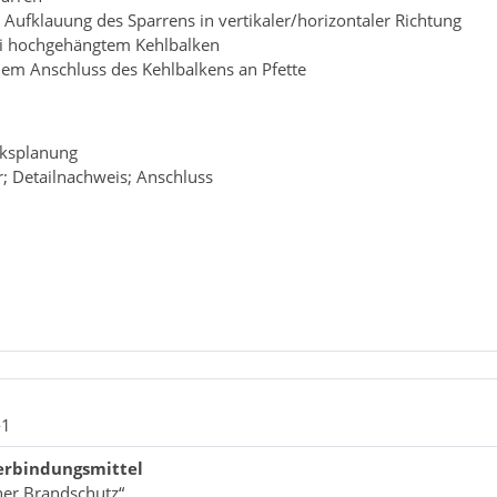
Aufklauung des Sparrens in vertikaler/horizontaler Richtung
ei hochgehängtem Kehlbalken
hem Anschluss des Kehlbalkens an Pfette
rksplanung
r; Detailnachweis; Anschluss
-1
erbindungsmittel
her Brandschutz“