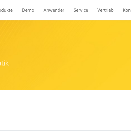
odukte
Demo
Anwender
Service
Vertrieb
Kon
Produkte
BauStatik
tik