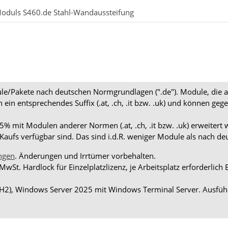
Moduls S460.de Stahl-Wandaussteifung
dule/Pakete nach deutschen Normgrundlagen (".de"). Module, die 
en ein entsprechendes Suffix (.at, .ch, .it bzw. .uk) und können
 mit Modulen anderer Normen (.at, .ch, .it bzw. .uk) erweitert 
aufs verfügbar sind. Das sind i.d.R. weniger Module als nach d
ngen
. Änderungen und Irrtümer vorbehalten.
 MwSt. Hardlock für Einzelplatzlizenz, je Arbeitsplatz erforderli
H2), Windows Server 2025 mit Windows Terminal Server. Ausführ