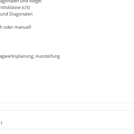
agonalen und Riegel
ttsklasse (c/t)
l und Diagonalen
h oder manuell
ragwerksplanung; Aussteifung
-1