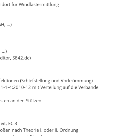
dort für Windlastermittlung
SH, …)
, …)
ditor, S842.de)
fektionen (Schiefstellung und Vorkrümmung)
1-1-4:2010-12 mit Verteilung auf die Verbände
asten an den Stützen
eit, EC 3
rößen nach Theorie I. oder II. Ordnung