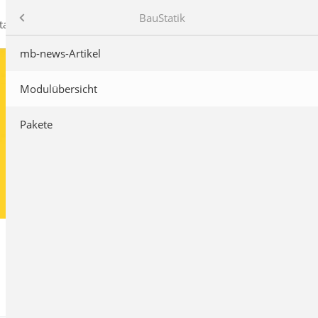
mb AEC Software GmbH
Produkte
BauStatik
takt
mb-news-Artikel
Modulübersicht
Pakete