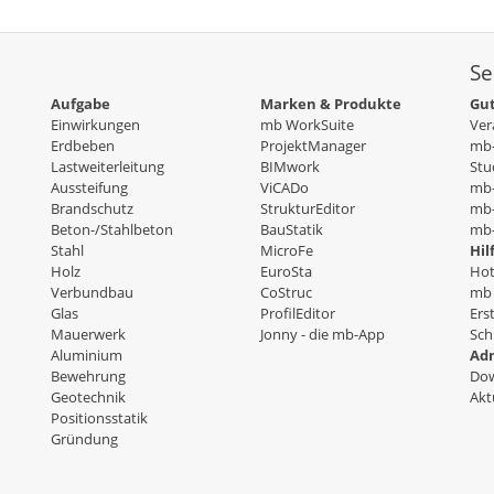
Se
Aufgabe
Marken & Produkte
Gut
Einwirkungen
mb WorkSuite
Ver
Erdbeben
ProjektManager
mb-
Lastweiterleitung
BIMwork
Stu
Aussteifung
ViCADo
mb
Brandschutz
StrukturEditor
mb-
Beton-/Stahlbeton
BauStatik
mb-
Stahl
MicroFe
Hil
Holz
EuroSta
Hot
Verbundbau
CoStruc
mb 
Glas
ProfilEditor
Ers
Mauerwerk
Jonny - die mb-App
Sch
Aluminium
Adm
Bewehrung
Dow
Geotechnik
Akt
Positionsstatik
Gründung