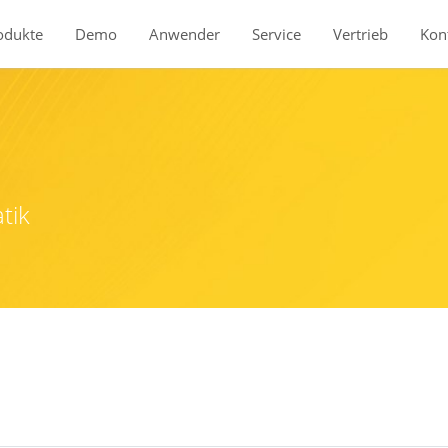
odukte
Demo
Anwender
Service
Vertrieb
Kon
Produkte
BauStatik
tik