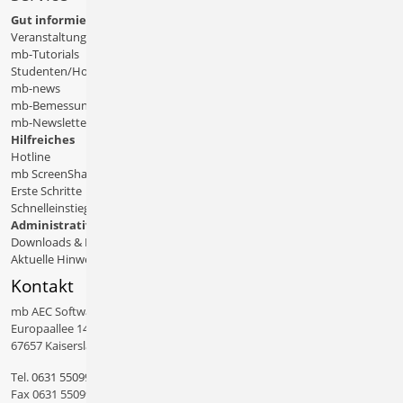
Gut informiert
Veranstaltungen
mb-Tutorials
Studenten/Hochschule
mb-news
mb-Bemessungstafeln
mb-Newsletter
Hilfreiches
Hotline
mb ScreenShare
Erste Schritte
Schnelleinstiege & Doku
Administratives
Downloads & Patches
Aktuelle Hinweise
Kontakt
mb AEC Software GmbH
Europaallee 14
67657 Kaiserslautern
Tel.
0631 550999 11
Fax 0631 550999 20