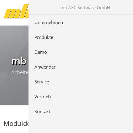
Direkt zur Hauptnavigation springen
Direkt zum Inhalt springen
mb AEC Software GmbH
Unternehmen
Produkte
Demo
mb WorkSuite
Anwender
Arbeiten mit Komfort
Service
Vertrieb
Kontakt
Moduldetails