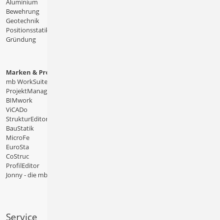
Aluminium
Bewehrung
Geotechnik
Positionsstatik
Gründung
Marken & Produkte
mb WorkSuite
ProjektManager
BIMwork
ViCADo
StrukturEditor
BauStatik
MicroFe
EuroSta
CoStruc
ProfilEditor
Jonny - die mb-App
Service