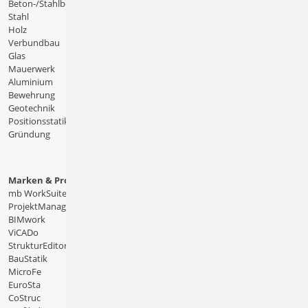
Beton-/Stahlbeton
Stahl
Holz
Verbundbau
Glas
Mauerwerk
Aluminium
Bewehrung
Geotechnik
Positionsstatik
Gründung
Marken & Produkte
mb WorkSuite
ProjektManager
BIMwork
ViCADo
StrukturEditor
BauStatik
MicroFe
EuroSta
CoStruc