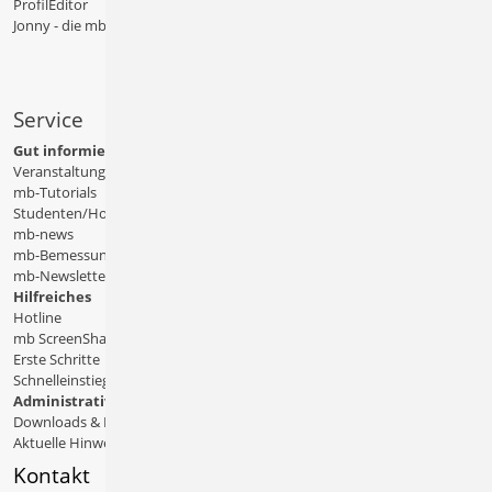
ProfilEditor
Jonny - die mb-App
Service
Gut informiert
Veranstaltungen
mb-Tutorials
Studenten/Hochschule
mb-news
mb-Bemessungstafeln
mb-Newsletter
Hilfreiches
Hotline
mb ScreenShare
Erste Schritte
Schnelleinstiege & Doku
Administratives
Downloads & Patches
Aktuelle Hinweise
Kontakt