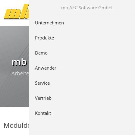
Direkt zur Hauptnavigation springen
Direkt zum Inhalt springen
mb AEC Software GmbH
Unternehmen
Produkte
Demo
mb WorkSuite
Anwender
Arbeiten mit Komfort
Service
Vertrieb
Kontakt
Moduldetails