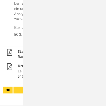
bemessen. Damit steht dem Anwender
ein umfangreiches Programmsystem zur
Analyse von druckbeanspruchten Stäben
zur Verfügung.
Basiert auf den Normen:
EC 3, DIN EN 1993-1-1:2010-12
Stahlbau
BauStatik-Module nach DIN EN 1993-1-1
Druckbeanspruchte Stahl-Bauteile
Leistungsbeschreibung des BauStatik-Moduls
S469 Stahl-Stützensystem, DIN 18800-2 (11/08)