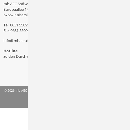
mb AEC Software GmbH
Europaallee 14
67657 Kaiserslautern
Tel.
0631 550999 11
Fax 0631 550999 20
info@mbaec.de
Hotline
zu den Durchwahlen
© 2026 mb AEC Software GmbH
AGB
Datenschutzinformation
Impressum