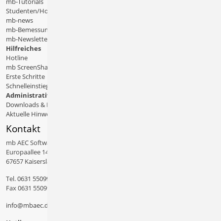
mb-Tutorials
Studenten/Hochschule
mb-news
mb-Bemessungstafeln
mb-Newsletter
Hilfreiches
Hotline
mb ScreenShare
Erste Schritte
Schnelleinstiege & Doku
Administratives
Downloads & Patches
Aktuelle Hinweise
Kontakt
mb AEC Software GmbH
Europaallee 14
67657 Kaiserslautern
Tel.
0631 550999 11
Fax 0631 550999 20
info@mbaec.de