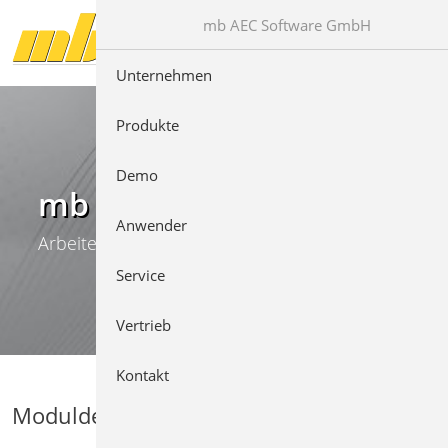
Direkt zur Hauptnavigation springen
Direkt zum Inhalt springen
mb AEC Software GmbH
Unternehmen
Produkte
Demo
mb WorkSuite
Anwender
Arbeiten mit Komfort
Service
Vertrieb
Kontakt
Moduldetails