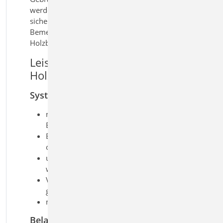
werden durchgeführt. So erhalten Sie eine
sichere und praxisgerechte Lösung für die
Bemessung von massiven Holzdecken im
Holzbau.
Leistungsmerkmale S203.de
Holz-Brettstapeldecke
System
massive Holzdecke aus
Brettstapelelementen
Einfeld- und Durchlaufdecken mit
oder ohne Kragarme
ungestoßene, wechselseitig oder
wandernd gestoßene Lamellen
Verbindung der Lamellen durch
glattschaftige Nägel
mehrschichtiger Deckenaufbau
Belastung