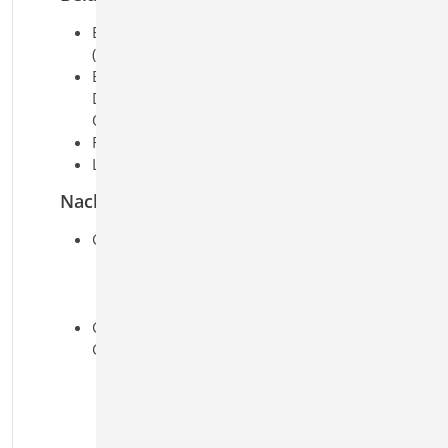
Ermittlung der Eigenlast
(automatisch)
Berücksichtigung von Nutzlasten bei
Decken ohne ausreichende
Querverteilung
Flächen-, Block- und Trapezlasten
Linienlasten
Nachweise
Grenzzustand der Tragfähigkeit, EC 5
Biegung und Querkraft
Nachweis der Verbindungsmittel
Auflagerpressung
Grenzzustand der
Gebrauchstauglichkeit, EC 5
elastische Durchbiegung
Enddurchbiegung
Durchhang
Schwingungsnachweis mit