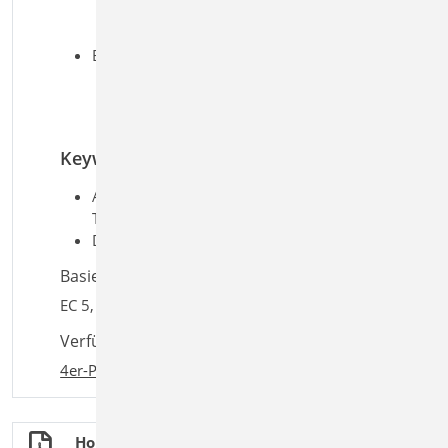
Berücksichtigung der wirksamen
Breite
Brandfall
brandreduzierter Querschnitt
oder Eigenschaften
Biegung und Querkraft
Keywords
Aufgaben: Holzbau;
Tragwerksplanung
Detailaufgaben: Decke
Basiert auf den Normen:
EC 5, DIN EN 1995-1-1:2010-12
Verfügbar in den Paketen:
4er-Paket
,
10er-Paket
Holzbau