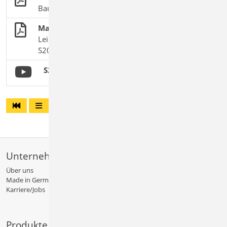
BauStatik-Module nach DIN EN 1995-1-1
Massive Holzdecke
Leistungsbeschreibung des BauStatik-Moduls
S203.de Holz-Brettstapeldecke
S203.de Holz-Brettstapeldecke
Unternehmen
Über uns
Made in Germany
Karriere/Jobs
Produkte