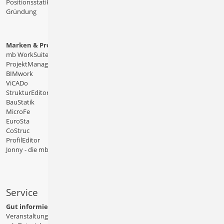
Positionsstatik
Gründung
Marken & Produkte
mb WorkSuite
ProjektManager
BIMwork
ViCADo
StrukturEditor
BauStatik
MicroFe
EuroSta
CoStruc
ProfilEditor
Jonny - die mb-App
Service
Gut informiert
Veranstaltungen