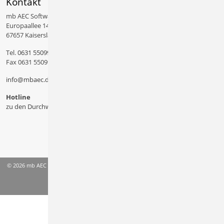
Kontakt
mb AEC Software GmbH
Europaallee 14
67657 Kaiserslautern
Tel.
0631 550999 11
Fax 0631 550999 20
info@mbaec.de
Hotline
zu den Durchwahlen
© 2026 mb AEC Software GmbH
AGB
Datenschutzinformation
Impressum