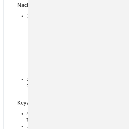
Nachweise
Grenzzustand der Tragfähigkeit, EC 3
Ermittlung der
Querschnittsklasse (c/t)
Verfahren Elastisch-Elastisch
Verfahren Elastisch-Plastisch
Biegeknicken u.
Biegedrillknicken (I-Profile)
Lagesicherheit (inkl. Ermittlung
der Kräfte in der
Zugverankerung)
Grenzzustand der
Gebrauchstauglichkeit, EC 3
Verformungen
Keywords
Aufgaben: Stahlbau;
Tragwerksplanung
Detailaufgaben: Berechnungsmodell