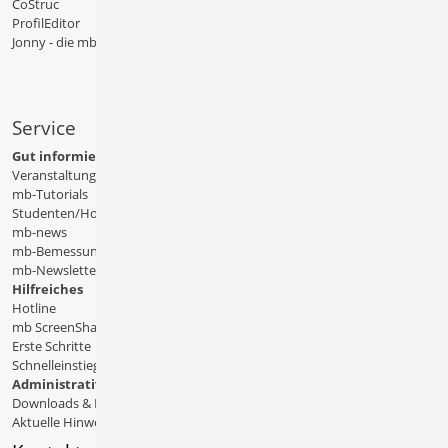
CoStruc
ProfilEditor
Jonny - die mb-App
Service
Gut informiert
Veranstaltungen
mb-Tutorials
Studenten/Hochschule
mb-news
mb-Bemessungstafeln
mb-Newsletter
Hilfreiches
Hotline
mb ScreenShare
Erste Schritte
Schnelleinstiege & Doku
Administratives
Downloads & Patches
Aktuelle Hinweise