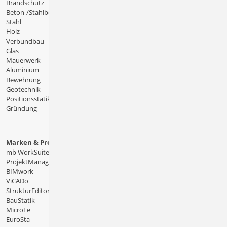
Brandschutz
Beton-/Stahlbeton
Stahl
Holz
Verbundbau
Glas
Mauerwerk
Aluminium
Bewehrung
Geotechnik
Positionsstatik
Gründung
Marken & Produkte
mb WorkSuite
ProjektManager
BIMwork
ViCADo
StrukturEditor
BauStatik
MicroFe
EuroSta