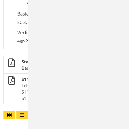
SE; Dach; Träger
Basiert auf den Normen:
EC 3, DIN EN 1993-1-1:2010-12
Verfügbar in den Paketen:
4er-Paket
,
10er-Paket
Stahlbau
BauStatik-Module nach DIN EN 1993-1-1
S117 Stahl-Sparren
Leistungsbeschreibung des BauStatik-Moduls
S117 DIN 18800 (11/08) | Vorgänger-Modul zu
S111.de