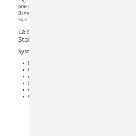
praxisgerechte und sichere Lösung für die
Bemessung von Dachtragwerken im
Stahlbau.
Leistungsmerkmale S111.de
Stahl-Sparren
System
Einfeld- und Durchlaufträger
Kragarme
elastische Lagerungen
Sattel-, Pult- und Flachdächer
Gebäudeabmessungen und Standort
Querschnitte
I-Profile (HEA, HEB, …)
Hohl-Profile (HQ, HR, KSH, …)
U-Profile (U, UPE, …)
T-Profile (T, TB, …)
Voll-Profile (FL, RD, VKT, …)