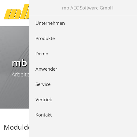
Direkt zur Hauptnavigation springen
Direkt zum Inhalt springen
mb AEC Software GmbH
Unternehmen
Produkte
Demo
mb WorkSuite
Anwender
Arbeiten mit Komfort
Service
Vertrieb
Kontakt
Moduldetails