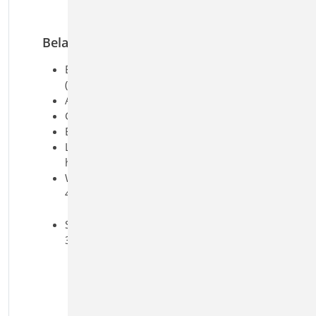
Komplex-Profile (ProfilEditor,
S842.de)
Belastung
Ermittlung der Eigenlast
(automatisch)
Ausbaulasten (feldweise)
Gleich- und Trapezlasten
Einzellasten
Lastangriff wahlweise vertikal,
horizontal, lokal
Windlasten nach DIN EN 1991-1-
4:2010-12
Unterwind an Giebel und Traufe
Schneelasten nach DIN EN 1991-1-
3:2010-12
Schneeüberhang und
Schneefanggitter
Belastung für Norddeutsches
Tiefland