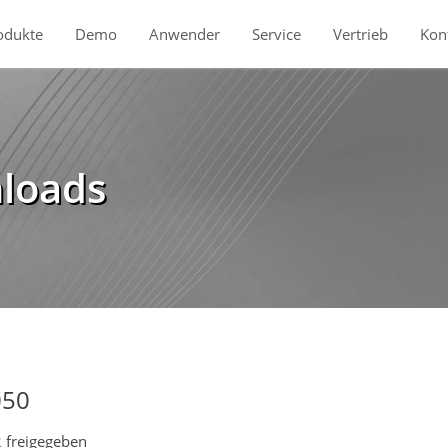
odukte
Demo
Anwender
Service
Vertrieb
Kon
loads
050
 freigegeben