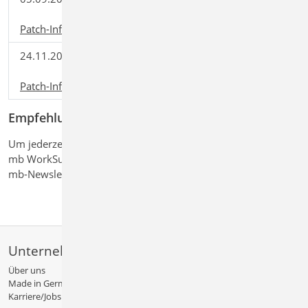
2022.051
(63,09 MB)
Patch-Informationen
24.11.2022
mb WorkSuite
Download
2022.052
(75,50 MB)
Patch-Informationen
Empfehlung
Um jederzeit über neue Erweiterungen und Korrekturen Ihrer
mb WorkSuite informiert zu sein, empfehlen wir Ihnen den
mb-Newsletter.
Unternehmen
Über uns
Made in Germany
Karriere/Jobs