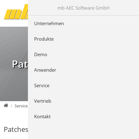
Direkt zur Hauptnavigation springen
Direkt zum Inhalt springen
mb AEC Software GmbH
Unternehmen
Produkte
Demo
Patches & Downloads
Anwender
Service
Vertrieb
mb AEC Software GmbH
Service
Kontakt
Patches für die Version 2022.040