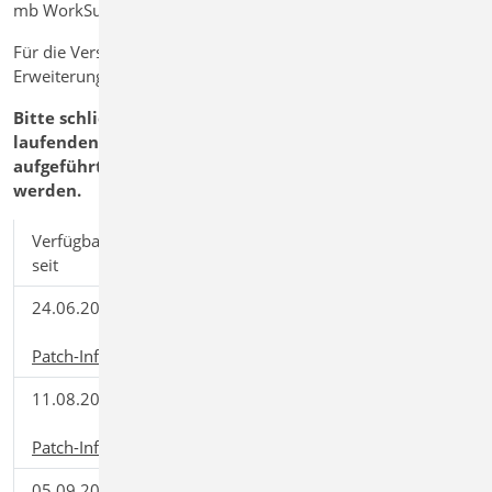
mb WorkSuite 2022.040 ist seit dem 12.05.2022 freigegeben
Für die Version mb WorkSuite 2022.040 stehen
Erweiterungen und Korrekturen zur Verfügung
Bitte schließen Sie vor dem Download des Patches alle
laufenden Anwendungen der mb WorkSuite. Die
aufgeführten Patches müssen der Reihe nach installiert
werden.
Verfügbar
Patch auf
Download
seit
starten...
24.06.2022
mb WorkSuite
Download
2022.041
(66,42 MB)
Patch-Informationen
11.08.2022
mb WorkSuite
Download
2022.050
(80,68 MB)
Patch-Informationen
05.09.2022
mb WorkSuite
Download