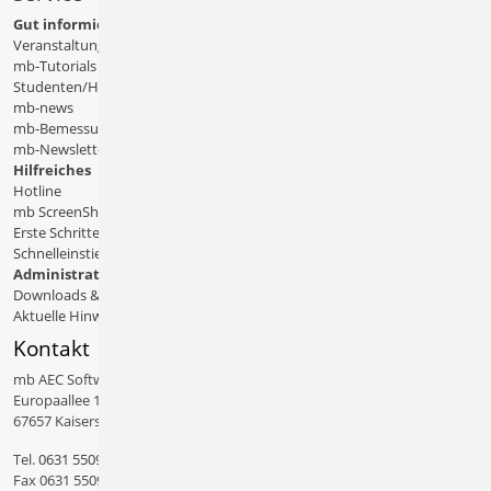
Gut informiert
Veranstaltungen
mb-Tutorials
Studenten/Hochschule
mb-news
mb-Bemessungstafeln
mb-Newsletter
Hilfreiches
Hotline
mb ScreenShare
Erste Schritte
Schnelleinstiege & Doku
Administratives
Downloads & Patches
Aktuelle Hinweise
Kontakt
mb AEC Software GmbH
Europaallee 14
67657 Kaiserslautern
Tel.
0631 550999 11
Fax 0631 550999 20