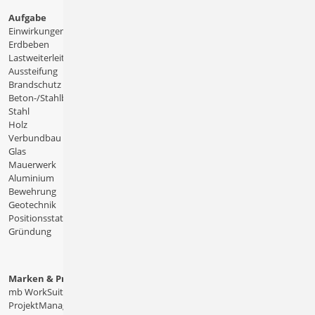
Aufgabe
Einwirkungen
Erdbeben
Lastweiterleitung
Aussteifung
Brandschutz
Beton-/Stahlbeton
Stahl
Holz
Verbundbau
Glas
Mauerwerk
Aluminium
Bewehrung
Geotechnik
Positionsstatik
Gründung
Marken & Produkte
mb WorkSuite
ProjektManager