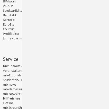
BIMwork
ViCADo
StrukturEditor
BauStatik
MicroFe
EuroSta
CoStruc
ProfilEditor
Jonny - die mb-App
Service
Gut informiert
Veranstaltungen
mb-Tutorials
Studenten/Hochschule
mb-news
mb-Bemessungstafeln
mb-Newsletter
Hilfreiches
Hotline
mb ScreenShare