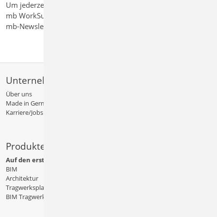
Um jederzeit über neue Erweiterungen und Korrekturen Ihrer
mb WorkSuite informiert zu sein, empfehlen wir Ihnen den
mb-Newsletter.
Unternehmen
Über uns
Made in Germany
Karriere/Jobs
Produkte
Auf den ersten Blick
BIM
Architektur
Tragwerksplanung
BIM Tragwerksplanung