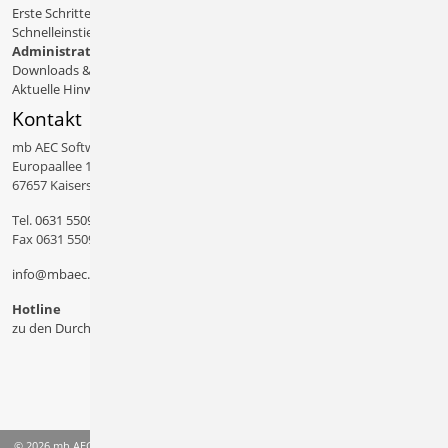
Erste Schritte
Schnelleinstiege & Doku
Administratives
Downloads & Patches
Aktuelle Hinweise
Kontakt
mb AEC Software GmbH
Europaallee 14
67657 Kaiserslautern
Tel.
0631 550999 11
Fax 0631 550999 20
info@mbaec.de
Hotline
zu den Durchwahlen
© 2026 mb AEC Software GmbH