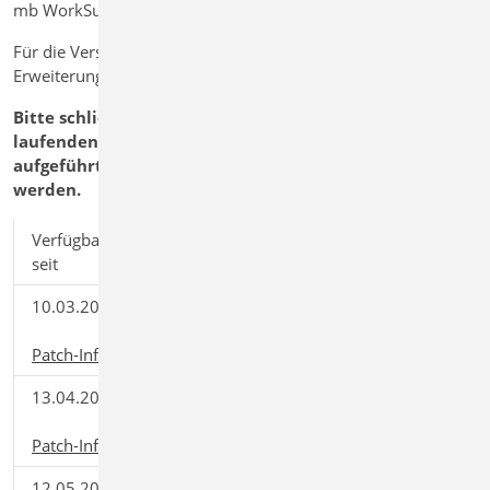
mb WorkSuite 2022.020 ist seit dem 03.03.2022 freigegeben
Für die Version mb WorkSuite 2022.020 stehen
Erweiterungen und Korrekturen zur Verfügung
Bitte schließen Sie vor dem Download des Patches alle
laufenden Anwendungen der mb WorkSuite. Die
aufgeführten Patches müssen der Reihe nach installiert
werden.
Verfügbar
Patch auf
Download
seit
starten...
10.03.2022
mb WorkSuite
Download
2022.021
(62,92 MB)
Patch-Informationen
13.04.2022
mb WorkSuite
Download
2022.030
(82,55 MB)
Patch-Informationen
12.05.2022
mb WorkSuite
Download