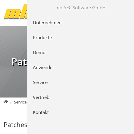
Direkt zur Hauptnavigation springen
Direkt zum Inhalt springen
mb AEC Software GmbH
Unternehmen
Produkte
Demo
Patches & Downloads
Anwender
Service
Vertrieb
mb AEC Software GmbH
Service
Kontakt
Patches für die Version 2021.003