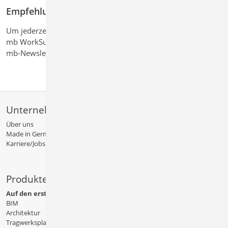
Empfehlung
Um jederzeit über neue Erweiterungen und Korrekturen Ihrer
mb WorkSuite informiert zu sein, empfehlen wir Ihnen den
mb-Newsletter.
Unternehmen
Über uns
Made in Germany
Karriere/Jobs
Produkte
Auf den ersten Blick
BIM
Architektur
Tragwerksplanung