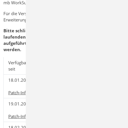
mb WorkSuite 2021.003 ist seit dem 11.12.2020 freigegeben
Für die Version mb WorkSuite 2021.003 stehen
Erweiterungen und Korrekturen zur Verfügung
Bitte schließen Sie vor dem Download des Patches alle
laufenden Anwendungen der mb WorkSuite. Die
aufgeführten Patches müssen der Reihe nach installiert
werden.
Verfügbar
Patch auf
Download
seit
starten...
18.01.2021
mb WorkSuite
Download
2021.004
(72,57 MB)
Patch-Informationen
19.01.2021
mb WorkSuite
Download
2021.005
(50,71 MB)
Patch-Informationen
18.02.2021
mb WorkSuite
Download