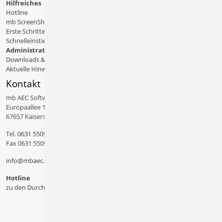
Hilfreiches
Hotline
mb ScreenShare
Erste Schritte
Schnelleinstiege & Doku
Administratives
Downloads & Patches
Aktuelle Hinweise
Kontakt
mb AEC Software GmbH
Europaallee 14
67657 Kaiserslautern
Tel.
0631 550999 11
Fax 0631 550999 20
info@mbaec.de
Hotline
zu den Durchwahlen