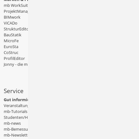
mb WorkSuite
ProjektManager
BIMwork
ViCADo
StrukturEditor
BauStatik
MicroFe
EuroSta
CoStruc
ProfilEditor
Jonny - die mb-App
Service
Gut informiert
Veranstaltungen
mb-Tutorials
Studenten/Hochschule
mb-news
mb-Bemessungstafeln
mb-Newsletter