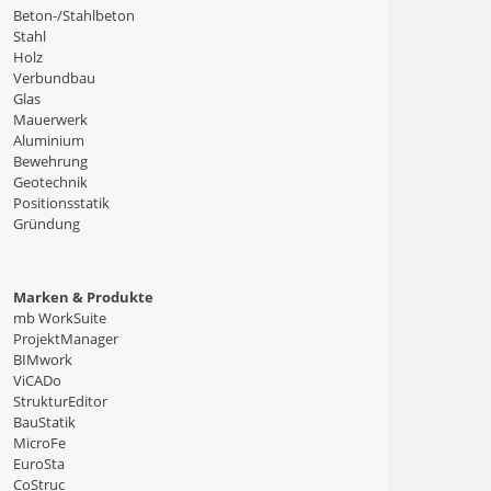
Beton-/Stahlbeton
Stahl
Holz
Verbundbau
Glas
Mauerwerk
Aluminium
Bewehrung
Geotechnik
Positionsstatik
Gründung
Marken & Produkte
mb WorkSuite
ProjektManager
BIMwork
ViCADo
StrukturEditor
BauStatik
MicroFe
EuroSta
CoStruc