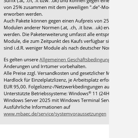
Suffix (.at, .ch, .it bzw. .uk) und können gegen einen Aufpreis
von 25% zusammen mit dem jeweiligen ".de"-Modul
erworben werden.
Auch Pakete können gegen einen Aufpreis von 25% mit
Modulen anderer Normen (.at, .ch, .it bzw. .uk) erweitert
werden. Die Paketerweiterung umfasst alle entsprechenden
Module, die zum Zeitpunkt des Kaufs verfügbar sind. Das
sind i.d.R. weniger Module als nach deutscher Norm.
Es gelten unsere
Allgemeinen Geschäftsbedingungen
.
Änderungen und Irrtümer vorbehalten.
Alle Preise zzgl. Versandkosten und gesetzlicher MwSt.
Hardlock für Einzelplatzlizenz, je Arbeitsplatz erforderlich
EUR 95,00. Folgelizenz-/Netzwerkbedingungen auf Anfrage.
®
Unterstützte Betriebssysteme: Windows
11 (24H2),
Windows Server 2025 mit Windows Terminal Server.
Ausführliche Informationen auf
www.mbaec.de/service/systemvoraussetzungen