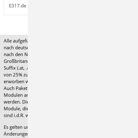
Berechnungsmodell Wandartiger
E317.de
799,00
Träger aus Stahlbeton
Alle aufgeführten Preise verstehen sich für Module/Pakete
nach deutschen Normgrundlagen (".de"). Module, die auch
nach den Normen für Österreich, Schweiz, Italien und
Großbritannien verfügbar sind, tragen ein entsprechendes
Suffix (.at, .ch, .it bzw. .uk) und können gegen einen Aufpreis
von 25% zusammen mit dem jeweiligen ".de"-Modul
erworben werden.
Auch Pakete können gegen einen Aufpreis von 25% mit
Modulen anderer Normen (.at, .ch, .it bzw. .uk) erweitert
werden. Die Paketerweiterung umfasst alle entsprechenden
Module, die zum Zeitpunkt des Kaufs verfügbar sind. Das
sind i.d.R. weniger Module als nach deutscher Norm.
Es gelten unsere
Allgemeinen Geschäftsbedingungen
.
Änderungen und Irrtümer vorbehalten.