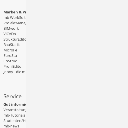
Marken & Produkte
mb WorkSuite
ProjektManager
BIMwork
ViCADo
StrukturEditor
BauStatik
MicroFe
EuroSta
CoStruc
ProfilEditor
Jonny - die mb-App
Service
Gut informiert
Veranstaltungen
mb-Tutorials
Studenten/Hochschule
mb-news