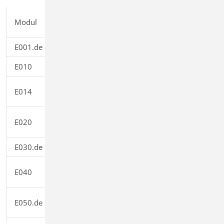
Einzelpreis
Modul
Beschreibung
EUR
E001.de
StrukturEditor
0,00
E010
Grafikelemente und Pläne
499,00
PDF-Dateien als
E014
299,00
Hinterlegungsobjekte
Export der Auswertungen im Excel-
E020
299,00
Format
E030.de
Lastverteilung
1.299,00
Unterschiede ermitteln und
E040
999,00
ausgleichen
Bauteil-Gruppen für Stahlbeton-
E050.de
499,00
Stützen