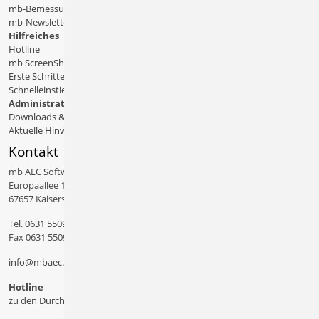
mb-Bemessungstafeln
mb-Newsletter
Hilfreiches
Hotline
mb ScreenShare
Erste Schritte
Schnelleinstiege & Doku
Administratives
Downloads & Patches
Aktuelle Hinweise
Kontakt
mb AEC Software GmbH
Europaallee 14
67657 Kaiserslautern
Tel.
0631 550999 11
Fax 0631 550999 20
info@mbaec.de
Hotline
zu den Durchwahlen