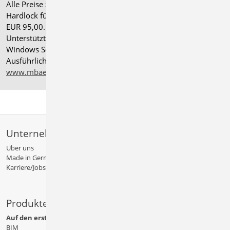
Alle Preise zzgl. Versandkosten und gesetzlicher MwSt.
Hardlock für Einzelplatzlizenz, je Arbeitsplatz erforderlich
EUR 95,00. Folgelizenz-/Netzwerkbedingungen auf Anfrage.
®
Unterstützte Betriebssysteme: Windows
11 (24H2),
Windows Server 2025 mit Windows Terminal Server.
Ausführliche Informationen auf
www.mbaec.de/service/systemvoraussetzungen
Unternehmen
Über uns
Made in Germany
Karriere/Jobs
Produkte
Auf den ersten Blick
BIM