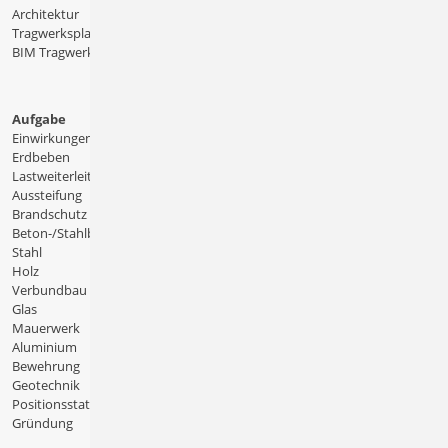
Architektur
Tragwerksplanung
BIM Tragwerksplanung
Aufgabe
Einwirkungen
Erdbeben
Lastweiterleitung
Aussteifung
Brandschutz
Beton-/Stahlbeton
Stahl
Holz
Verbundbau
Glas
Mauerwerk
Aluminium
Bewehrung
Geotechnik
Positionsstatik
Gründung