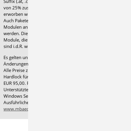
Suffix (.at, .ch, .it bzw. .uk) und können gegen einen Aufpreis
von 25% zusammen mit dem jeweiligen ".de"-Modul
erworben werden.
Auch Pakete können gegen einen Aufpreis von 25% mit
Modulen anderer Normen (.at, .ch, .it bzw. .uk) erweitert
werden. Die Paketerweiterung umfasst alle entsprechenden
Module, die zum Zeitpunkt des Kaufs verfügbar sind. Das
sind i.d.R. weniger Module als nach deutscher Norm.
Es gelten unsere
Allgemeinen Geschäftsbedingungen
.
Änderungen und Irrtümer vorbehalten.
Alle Preise zzgl. Versandkosten und gesetzlicher MwSt.
Hardlock für Einzelplatzlizenz, je Arbeitsplatz erforderlich
EUR 95,00. Folgelizenz-/Netzwerkbedingungen auf Anfrage.
®
Unterstützte Betriebssysteme: Windows
11 (24H2),
Windows Server 2025 mit Windows Terminal Server.
Ausführliche Informationen auf
www.mbaec.de/service/systemvoraussetzungen