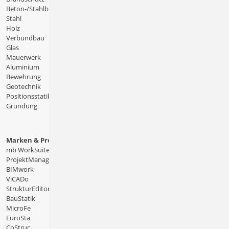
Beton-/Stahlbeton
Stahl
Holz
Verbundbau
Glas
Mauerwerk
Aluminium
Bewehrung
Geotechnik
Positionsstatik
Gründung
Marken & Produkte
mb WorkSuite
ProjektManager
BIMwork
ViCADo
StrukturEditor
BauStatik
MicroFe
EuroSta
CoStruc