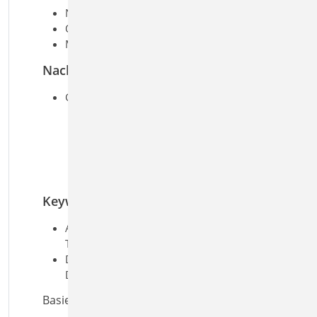
Normalkraft
Querkraft
Moment
Nachweise
Grenzzustand der Tragfähigkeit, EC 3
Aufteilung der Belastung für
Gurt- und Steglaschen
Gurt- und Steglaschen
Schraubenverbindung (SL, SLP)
geschwächtes Trägerprofil
Keywords
Aufgaben: Stahlbau;
Tragwerksplanung
Detailaufgaben: Anschluss;
Detailnachweis; Träger
Basiert auf den Normen: