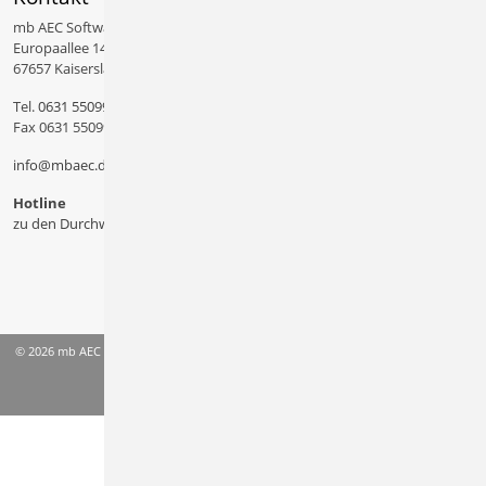
mb AEC Software GmbH
Europaallee 14
67657 Kaiserslautern
Tel.
0631 550999 11
Fax 0631 550999 20
info@mbaec.de
Hotline
zu den Durchwahlen
© 2026 mb AEC Software GmbH
AGB
Datenschutzinformation
Impressum