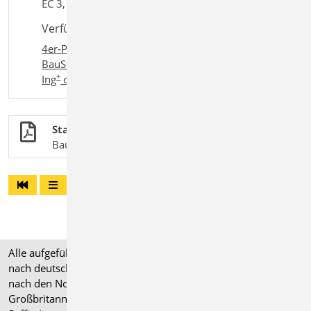
EC 3, DIN EN 1993-1-1:2010-12
Verfügbar in den Paketen:
4er-Paket
,
10er-Paket
,
BauStatik classic
,
+
BauStatik comfort
,
Ing
classic
,
+
Ing
comfort
Stahlbau
BauStatik-Module nach DIN EN 1993-1-1
Alle aufgeführten Preise verstehen sich für Module/Pakete
nach deutschen Normgrundlagen (".de"). Module, die auch
nach den Normen für Österreich, Schweiz, Italien und
Großbritannien verfügbar sind, tragen ein entsprechendes