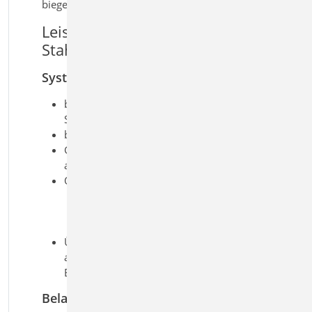
biegesteifen Stahlverbindungen.
Leistungsmerkmale S700.de
Stahl-Laschenstoß
System
biegesteifer Trägerstoß mit Gurt- und
Steglaschen
beidseitige Steglaschen
Gurtlaschen wahlweise außen oder
außen und innen
Querschnitte
I-Profile (HEA, HEB, HEC, HEM,
IPE, IPEo, …)
Schweißprofile (symmetrisch)
Übernahmen zum Detailnachweis
aus BauStatik-Positionen und
EuroSta.stahl-Modellen
Belastung