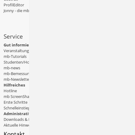
ProfilEditor
Jonny - die mb-App
Service
Gut informiert
Veranstaltungen
mb-Tutorials
Studenten/Hochschule
mb-news
mb-Bemessungstafeln
mb-Newsletter
Hilfreiches
Hotline
mb ScreenShare
Erste Schritte
Schnelleinstiege & Doku
Administratives
Downloads & Patches
Aktuelle Hinweise
Kontakt