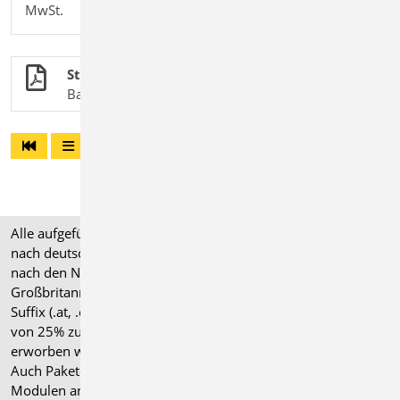
MwSt.
Stahlbetonbau
BauStatik-Module nach DIN EN 1992-1-1
Alle aufgeführten Preise verstehen sich für Module/Pakete
nach deutschen Normgrundlagen (".de"). Module, die auch
nach den Normen für Österreich, Schweiz, Italien und
Großbritannien verfügbar sind, tragen ein entsprechendes
Suffix (.at, .ch, .it bzw. .uk) und können gegen einen Aufpreis
von 25% zusammen mit dem jeweiligen ".de"-Modul
erworben werden.
Auch Pakete können gegen einen Aufpreis von 25% mit
Modulen anderer Normen (.at, .ch, .it bzw. .uk) erweitert