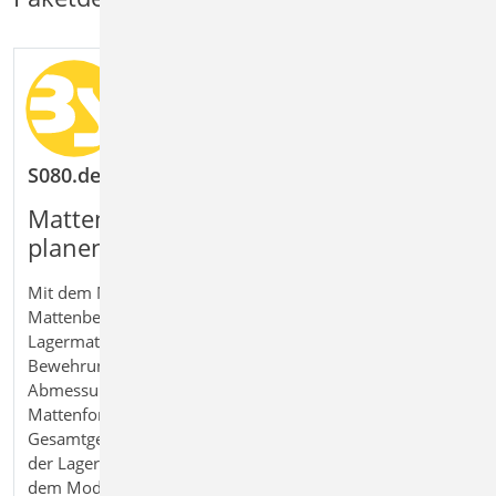
S080.de Schneideskizze, Mattenbewehrung
Mattenbewehrung übersichtlich
planen und dokumentieren
Mit dem Modul S080.de Schneideskizze
Mattenbewehrung erstellen Sie Schneideskizzen für
Lagermatten und planen deren Einsatz systematisch.
Bewehrungslagen können über Geometrie und
Abmessungen definiert und automatisch auf verfügbare
Mattenformate verteilt werden. Dabei werden Einzel- und
Gesamtgewichte übersichtlich ermittelt. Die Verwaltung
der Lagermatten erfolgt in den Projektstammdaten. Mit
dem Modul erhalten Sie eine nachvollziehbare Lösung für