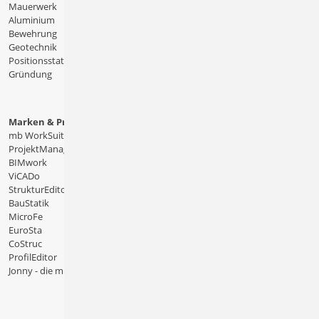
Mauerwerk
Aluminium
Bewehrung
Geotechnik
Positionsstatik
Gründung
Marken & Produkte
mb WorkSuite
ProjektManager
BIMwork
ViCADo
StrukturEditor
BauStatik
MicroFe
EuroSta
CoStruc
ProfilEditor
Jonny - die mb-App