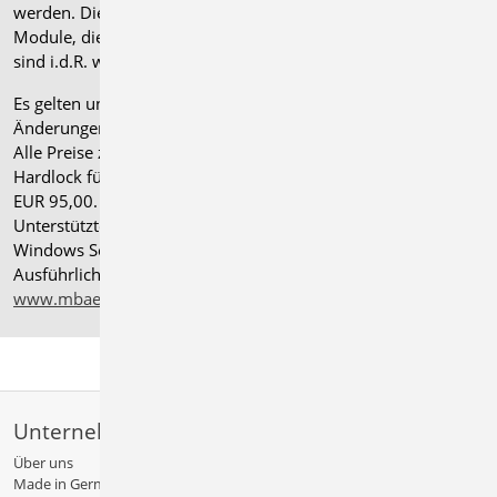
werden. Die Paketerweiterung umfasst alle entsprechenden
Module, die zum Zeitpunkt des Kaufs verfügbar sind. Das
sind i.d.R. weniger Module als nach deutscher Norm.
Es gelten unsere
Allgemeinen Geschäftsbedingungen
.
Änderungen und Irrtümer vorbehalten.
Alle Preise zzgl. Versandkosten und gesetzlicher MwSt.
Hardlock für Einzelplatzlizenz, je Arbeitsplatz erforderlich
EUR 95,00. Folgelizenz-/Netzwerkbedingungen auf Anfrage.
®
Unterstützte Betriebssysteme: Windows
11 (24H2),
Windows Server 2025 mit Windows Terminal Server.
Ausführliche Informationen auf
www.mbaec.de/service/systemvoraussetzungen
Unternehmen
Über uns
Made in Germany