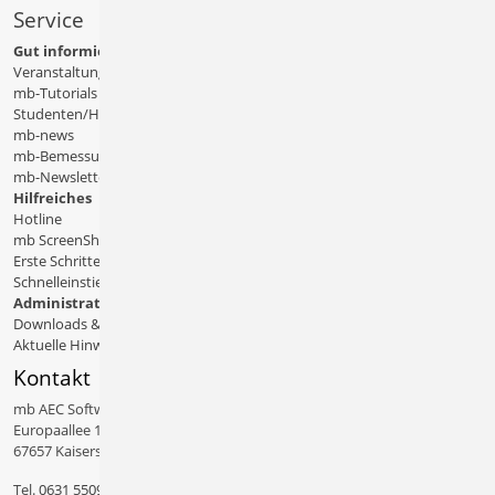
Service
Gut informiert
Veranstaltungen
mb-Tutorials
Studenten/Hochschule
mb-news
mb-Bemessungstafeln
mb-Newsletter
Hilfreiches
Hotline
mb ScreenShare
Erste Schritte
Schnelleinstiege & Doku
Administratives
Downloads & Patches
Aktuelle Hinweise
Kontakt
mb AEC Software GmbH
Europaallee 14
67657 Kaiserslautern
Tel.
0631 550999 11