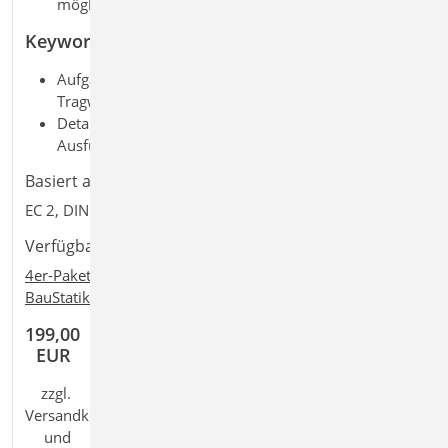
möglich
Keywords
Aufgaben: Beton-/Stahlbetonbau; Massivbau;
Tragwerksplanung; Dokumentation; Bewehrung
Detailaufgaben: Auswertungen;
Ausführungs-/Bewehrungsplanung
Basiert auf den Normen:
EC 2, DIN EN 1992-1-1:2011-01
Verfügbar in den Paketen:
4er-Paket
,
10er-Paket
,
BauStatik classic
,
+
+
BauStatik comfort
,
Ing
classic
,
Ing
comfort
199,00
EUR
zzgl.
Versandkosten
und