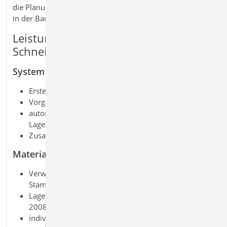
die Planung und Dokumentation von Mattenbewehrung
in der BauStatik.
Leistungsmerkmale S080.de
Schneideskizze, Mattenbewehrung
System
Erstellung von Schneideskizzen für Lagermatten
Vorgabe von Positionen über Abmessungen
automatisches Verteilen der Positionen auf
Lagermatten
Zusammenstellung der Einzel- und Gesamtgewichte
Material
Verwaltung der Lagermatten über die Projekt-
Stammdaten
Lagermattenprogramm nach DIN 488-4 vom Januar
2008 und Vorgänger (2001, 1997,...)
individuelle Erweiterung der Projekt-Stammdaten