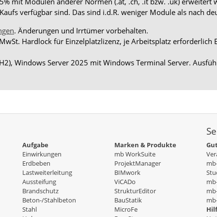
 mit Modulen anderer Normen (.at, .ch, .it bzw. .uk) erweitert 
aufs verfügbar sind. Das sind i.d.R. weniger Module als nach d
ngen
. Änderungen und Irrtümer vorbehalten.
 MwSt. Hardlock für Einzelplatzlizenz, je Arbeitsplatz erforderli
H2), Windows Server 2025 mit Windows Terminal Server. Ausführ
Se
Aufgabe
Marken & Produkte
Gut
Einwirkungen
mb WorkSuite
Ver
Erdbeben
ProjektManager
mb-
Lastweiterleitung
BIMwork
Stu
Aussteifung
ViCADo
mb
Brandschutz
StrukturEditor
mb-
Beton-/Stahlbeton
BauStatik
mb-
Stahl
MicroFe
Hil