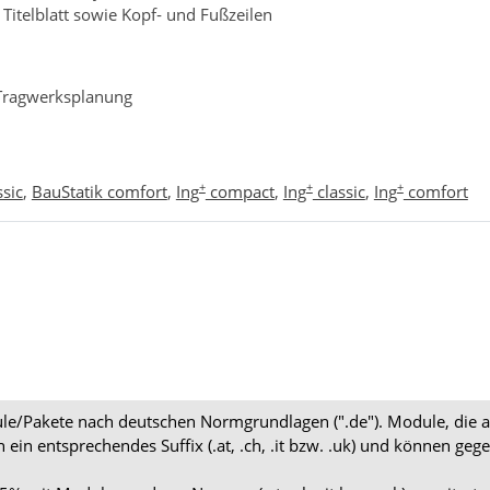
Titelblatt sowie Kopf
‑
und Fu
ß
zeilen
Tragwerksplanung
+
+
+
ssic
,
BauStatik comfort
,
Ing
compact
,
Ing
classic
,
Ing
comfort
dule/Pakete nach deutschen Normgrundlagen (".de"). Module, die 
en ein entsprechendes Suffix (.at, .ch, .it bzw. .uk) und können