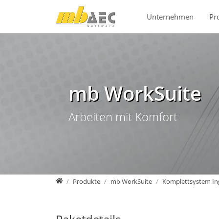
Direkt zur Hauptnavigation springen
Direkt zum Inhalt springen
Unternehmen
Pr
mb WorkSuite
Arbeiten mit Komfort
mb AEC Software GmbH
Produkte
mb WorkSuite
Komplettsystem In