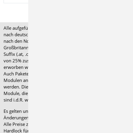
Alle aufgeführten Preise verstehen sich für Module/Pakete
nach deutschen Normgrundlagen (".de"). Module, die auch
nach den Normen für Österreich, Schweiz, Italien und
Großbritannien verfügbar sind, tragen ein entsprechendes
Suffix (.at, .ch, .it bzw. .uk) und können gegen einen Aufpreis
von 25% zusammen mit dem jeweiligen ".de"-Modul
erworben werden.
Auch Pakete können gegen einen Aufpreis von 25% mit
Modulen anderer Normen (.at, .ch, .it bzw. .uk) erweitert
werden. Die Paketerweiterung umfasst alle entsprechenden
Module, die zum Zeitpunkt des Kaufs verfügbar sind. Das
sind i.d.R. weniger Module als nach deutscher Norm.
Es gelten unsere
Allgemeinen Geschäftsbedingungen
.
Änderungen und Irrtümer vorbehalten.
Alle Preise zzgl. Versandkosten und gesetzlicher MwSt.
Hardlock für Einzelplatzlizenz, je Arbeitsplatz erforderlich