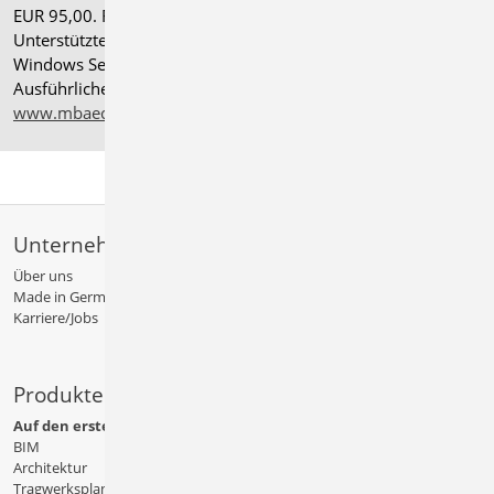
EUR 95,00. Folgelizenz-/Netzwerkbedingungen auf Anfrage.
®
Unterstützte Betriebssysteme: Windows
11 (24H2),
Windows Server 2025 mit Windows Terminal Server.
Ausführliche Informationen auf
www.mbaec.de/service/systemvoraussetzungen
Unternehmen
Über uns
Made in Germany
Karriere/Jobs
Produkte
Auf den ersten Blick
BIM
Architektur
Tragwerksplanung