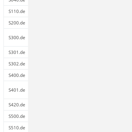
S110.de
Holz-Sparren
199,00
S200.de
Stahlbeton-Platte, einachsig
299,00
Stahlbeton-Durchlaufträger,
S300.de
199,00
konstante Querschnitte
S301.de
Stahl-Durchlaufträger, BDK
199,00
S302.de
Holz-Durchlaufträger
199,00
S400.de
Holz-Stütze
199,00
Stahlbeton-Stütze, Verfahren mit
S401.de
299,00
Nennkrümmung
S420.de
Mauerwerk-Wand, Einzellasten
199,00
S500.de
Stahlbeton-Streifenfundament
199,00
S510.de
Stahlbeton-Einzelfundament
199,00