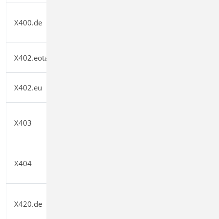
HALFEN HDB-
X400.de
Durchstanzbewehrung, ETA-
0,00
Zulassung Dt.
HALFEN HTA-Ankerschiene, EOTA
X402.eota
0,00
TR 047
HALFEN HTA-Ankerschiene, CEN/TS
X402.eu
0,00
1992-4
HALFEN HIT-Balkonanschluss,
X403
Elementnachweis, DIBt- und ETA-
0,00
Zulassung
HALFEN HIT-Balkonanschluss,
X404
Balkonplatten, DIBt- und ETA-
0,00
Zulassung
FILIGRAN FDB II-
X420.de
Durchstanzbewehrung, ETA-
0,00
Zulassung (Deutschland)