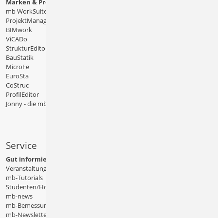
Marken & Produkte
mb WorkSuite
ProjektManager
BIMwork
ViCADo
StrukturEditor
BauStatik
MicroFe
EuroSta
CoStruc
ProfilEditor
Jonny - die mb-App
Service
Gut informiert
Veranstaltungen
mb-Tutorials
Studenten/Hochschule
mb-news
mb-Bemessungstafeln
mb-Newsletter