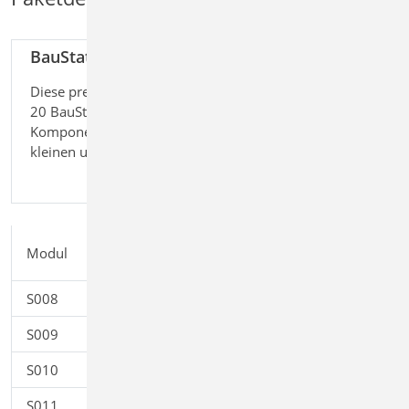
BauStatik compact
999,-
EUR
Diese preisgünstige Variante beinhaltet mit
zzgl.
20 BauStatik-Modulen die notwendigen
Versandko
Komponenten für statische Berechnungen in
und
kleinen und mittleren Ingenieurbüros.
MwSt.
Einzelpreis
Modul
Beschreibung
EUR
S008
Strukturmodell einfügen
0,00
S009
Office einfügen
0,00
S010
Titelblatt
0,00
S011
Freie Texte
0,00