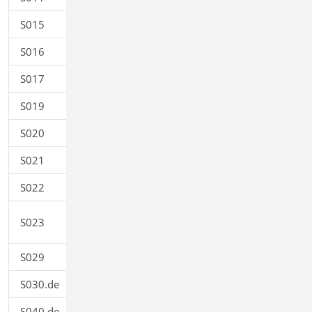
S015
Grafik einfügen
0,00
S016
DXF/DWG einfügen
0,00
S017
Leerseiten reservieren
0,00
S019
MicroFe einfügen
0,00
S020
ViCADo einfügen
0,00
S021
Material dokumentieren
0,00
S022
Profile dokumentieren
0,00
Last- und Materialbeiwerte
S023
0,00
dokumentieren
S029
ProfilEditor einfügen
0,00
S030.de
Einwirkungen und Lasten
199,00
S040.de
Materialliste
0,00