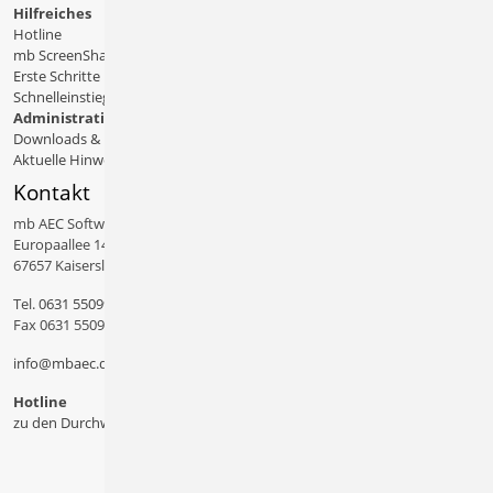
Hilfreiches
Hotline
mb ScreenShare
Erste Schritte
Schnelleinstiege & Doku
Administratives
Downloads & Patches
Aktuelle Hinweise
Kontakt
mb AEC Software GmbH
Europaallee 14
67657 Kaiserslautern
Tel.
0631 550999 11
Fax 0631 550999 20
info@mbaec.de
Hotline
zu den Durchwahlen