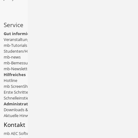
Service
Gut informiert
Veranstaltungen
mb-Tutorials
Studenten/Hochschule
mb-news
mb-Bemessungstafeln
mb-Newsletter
Hilfreiches
Hotline
mb ScreenShare
Erste Schritte
Schnelleinstiege & Doku
Administratives
Downloads & Patches
Aktuelle Hinweise
Kontakt
mb AEC Software GmbH