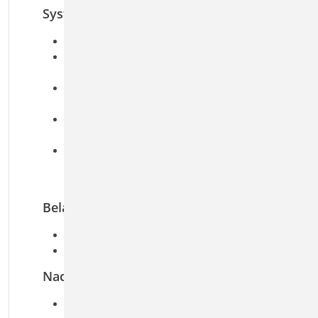
System
gelenkiger Stahl-Stützenfuß
Stütze mit bündiger oder überstehender
Fußplatte
Fußplatte wahlweise mit Schubdübel (Profil,
Flachstahl)
Querschnitte
I-Profile (HEA, HEB, HEC, HEM, IPE, IPEo, …)
Übernahmen zum Detailnachweis aus
BauStatik-Positionen und EuroSta.stahl-
Modellen
Belastung
Normalkraft
Querkraft (zweiachsig)
Nachweise
Grenzzustand der Tragfähigkeit, EC 3