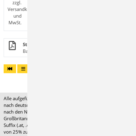
zzgl.
Versandkosten
und
MwSt.
Stahlbau
BauStatik-Module nach DIN EN 1993-1-1
Alle aufgeführten Preise verstehen sich für Module/Pakete
nach deutschen Normgrundlagen (".de"). Module, die auch
nach den Normen für Österreich, Schweiz, Italien und
Großbritannien verfügbar sind, tragen ein entsprechendes
Suffix (.at, .ch, .it bzw. .uk) und können gegen einen Aufpreis
von 25% zusammen mit dem jeweiligen ".de"-Modul