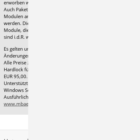
erworben werden.
Auch Pakete können gegen einen Aufpreis von 25% mit
Modulen anderer Normen (.at, .ch, .it bzw. .uk) erweitert
werden. Die Paketerweiterung umfasst alle entsprechenden
Module, die zum Zeitpunkt des Kaufs verfügbar sind. Das
sind i.d.R. weniger Module als nach deutscher Norm.
Es gelten unsere
Allgemeinen Geschäftsbedingungen
.
Änderungen und Irrtümer vorbehalten.
Alle Preise zzgl. Versandkosten und gesetzlicher MwSt.
Hardlock für Einzelplatzlizenz, je Arbeitsplatz erforderlich
EUR 95,00. Folgelizenz-/Netzwerkbedingungen auf Anfrage.
®
Unterstützte Betriebssysteme: Windows
11 (24H2),
Windows Server 2025 mit Windows Terminal Server.
Ausführliche Informationen auf
www.mbaec.de/service/systemvoraussetzungen