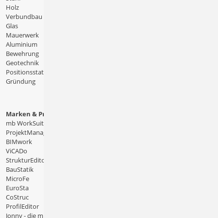
Holz
Verbundbau
Glas
Mauerwerk
Aluminium
Bewehrung
Geotechnik
Positionsstatik
Gründung
Marken & Produkte
mb WorkSuite
ProjektManager
BIMwork
ViCADo
StrukturEditor
BauStatik
MicroFe
EuroSta
CoStruc
ProfilEditor
Jonny - die mb-App