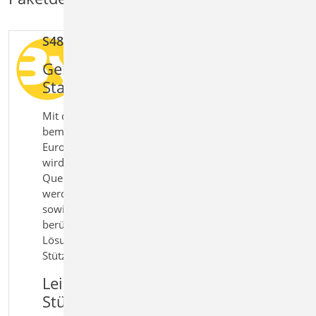
S481.de Stahl-Stützenfuß, gelenkig
Gelenkige Stützenanschlüsse im
Stahlbau effizient bemessen
Mit dem Modul S481.de Stahl‑Stützenfuß, gelenkig
bemessen Sie gelenkige Stützenfüße nach
Eurocode 3 direkt in der BauStatik. Die Verbindung
wird so abgebildet, dass Normalkräfte und
Querkräfte sicher in das Fundament übertragen
werden. Unterschiedliche Geometrien der Fußplatte
sowie konstruktive Details wie Schubdübel werden
berücksichtigt. So erhalten Sie eine praxisgerechte
Lösung für die Bemessung gelenkiger
Stützenanschlüsse im Stahlbau.
Leistungsmerkmale S481.de Stahl-
Stützenfuß, gelenkig