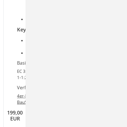
Fußplatte zum vertikalen Lastabtrag
Schweißnahtverbindung
Schubdübel
Betondruckspannungen nach EC 2
Keywords
Aufgaben: Stahlbau; Tragwerksplanung;
Beton-/Stahlbetonbau
Detailaufgaben: Anschluss; Stütze
Basiert auf den Normen:
EC 3, DIN EN 1993-1-1:2010-12, EC 2, DIN EN 1992-
1-1:2011-01
Verfügbar in den Paketen:
4er-Paket
,
10er-Paket
,
BauStatik classic
,
+
+
BauStatik comfort
,
Ing
classic
,
Ing
comfort
199,00
EUR