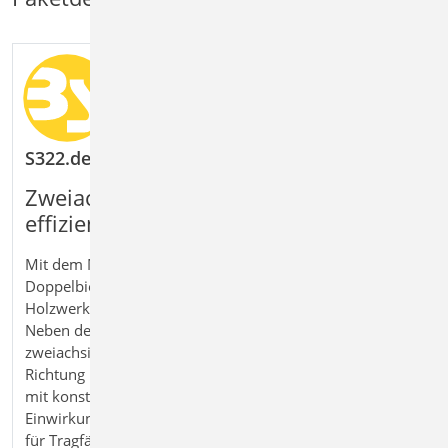
S322.de Holz-Durchlaufträger, Doppelbiegung
Zweiachsig beanspruchte Holzträger
effizient bemessen
Mit dem Modul S322.de Holz‑Durchlaufträger,
Doppelbiegung bemessen Sie Träger aus Holz und
Holzwerkstoffen nach Eurocode 5 direkt in der BauStatik.
Neben der einachsigen Beanspruchung wird auch die
zweiachsige Biegung in horizontaler und vertikaler
Richtung berücksichtigt. Einfeld- und Durchlaufsysteme
mit konstantem Querschnitt werden unter realistischen
Einwirkungen untersucht. Alle erforderlichen Nachweise
für Tragfähigkeit, Stabilität und Gebrauchstauglichkeit