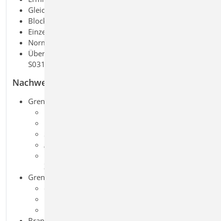
Gleich- und Deckenlasten (H/V)
Block- und Trapezlasten (H/V)
Einzellasten und -momente (H/V)
Normallast (feldweise)
Übernahme von Wind- und Schneelasten aus
S031.de
Nachweise
Grenzzustand der Tragfähigkeit, EC 5
Ermittlung des Querschnitts
Biegung und Querkraft
Stabilität
Auflagerpressung
Lagesicherheit (inkl. Ermittlung der Kräfte in der
Zugverankerung)
Grenzzustand der Gebrauchstauglichkeit, EC 5
elastische Durchbiegung
Enddurchbiegung
Durchhang
Brandfall