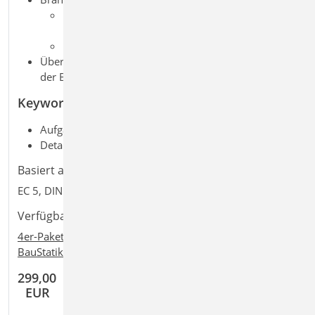
brandreduzierter Querschnitt oder
Eigenschaften
Biegung und Querkraft
Übergaben für „Übernahmen zum Detailnachweis“ in
der BauStatik
Keywords
Aufgaben: Holzbau; Tragwerksplanung
Detailaufgaben: Träger
Basiert auf den Normen:
EC 5, DIN EN 1995-1-1:2010-12
Verfügbar in den Paketen:
4er-Paket
,
10er-Paket
,
BauStatik classic
,
+
+
BauStatik comfort
,
Ing
classic
,
Ing
comfort
299,00
EUR