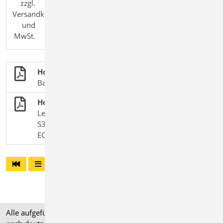
zzgl.
Versandkosten
und
MwSt.
Holzbau
BauStatik-Module nach DIN EN 1995-1-1
Holzbalken mit Doppelbiegung
Leistungsbeschreibung des BauStatik-Moduls
S322.de Holz-Durchlaufträger, Doppelbiegung –
EC 5, DIN EN 1995-1-1
Alle aufgeführten Preise verstehen sich für Module/Pakete