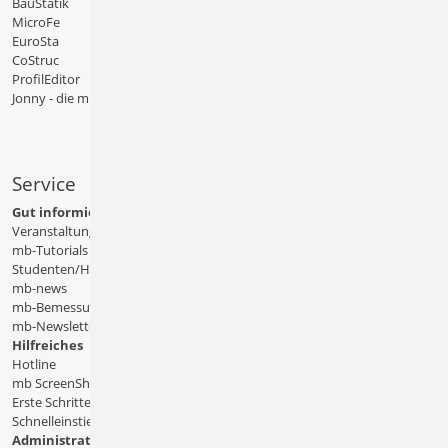
BauStatik
MicroFe
EuroSta
CoStruc
ProfilEditor
Jonny - die mb-App
Service
Gut informiert
Veranstaltungen
mb-Tutorials
Studenten/Hochschule
mb-news
mb-Bemessungstafeln
mb-Newsletter
Hilfreiches
Hotline
mb ScreenShare
Erste Schritte
Schnelleinstiege & Doku
Administratives