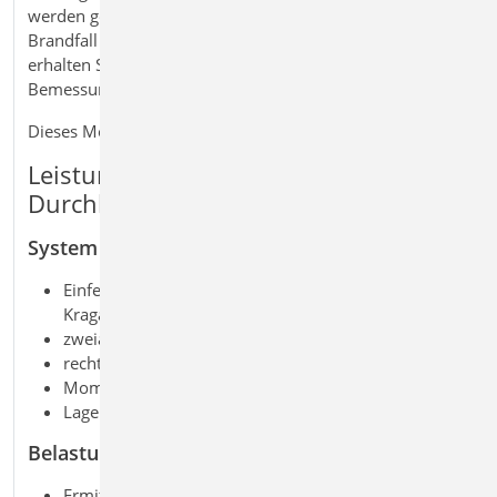
werden geführt. Ergänzend kann eine Bemessung im
Brandfall vorgenommen werden. Mit dem Modul
erhalten Sie eine leistungsfähige Lösung für die
Bemessung anspruchsvoller Träger im Holzbau.
Dieses Modul ist auch verfügbar als S322.at | .uk
Leistungsmerkmale S322.de Holz-
Durchlaufträger, Doppelbiegung
System
Einfeld- oder Durchlaufträger mit oder ohne
Kragarme
zweiachsige Beanspruchung (H/V)
rechteckige Querschnitte
Momenten- und Querkraftgelenke
Lagerungsbedingungen je Richtung (H/V)
Belastung
Ermittlung der Eigenlast (automatisch)