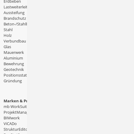
Erdbeben
Lastweiterleitung
Aussteifung
Brandschutz
Beton-/Stahlbeton
Stahl
Holz
Verbundbau
Glas
Mauerwerk
Aluminium
Bewehrung
Geotechnik
Positionsstatik
Gründung
Marken & Produkte
mb WorkSuite
ProjektManager
BIMwork
ViCADo
StrukturEditor