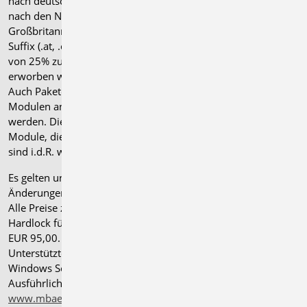
nach deutschen Normgrundlagen (".de"). Module, die auch
nach den Normen für Österreich, Schweiz, Italien und
Großbritannien verfügbar sind, tragen ein entsprechendes
Suffix (.at, .ch, .it bzw. .uk) und können gegen einen Aufpreis
von 25% zusammen mit dem jeweiligen ".de"-Modul
erworben werden.
Auch Pakete können gegen einen Aufpreis von 25% mit
Modulen anderer Normen (.at, .ch, .it bzw. .uk) erweitert
werden. Die Paketerweiterung umfasst alle entsprechenden
Module, die zum Zeitpunkt des Kaufs verfügbar sind. Das
sind i.d.R. weniger Module als nach deutscher Norm.
Es gelten unsere
Allgemeinen Geschäftsbedingungen
.
Änderungen und Irrtümer vorbehalten.
Alle Preise zzgl. Versandkosten und gesetzlicher MwSt.
Hardlock für Einzelplatzlizenz, je Arbeitsplatz erforderlich
EUR 95,00. Folgelizenz-/Netzwerkbedingungen auf Anfrage.
®
Unterstützte Betriebssysteme: Windows
11 (24H2),
Windows Server 2025 mit Windows Terminal Server.
Ausführliche Informationen auf
www.mbaec.de/service/systemvoraussetzungen