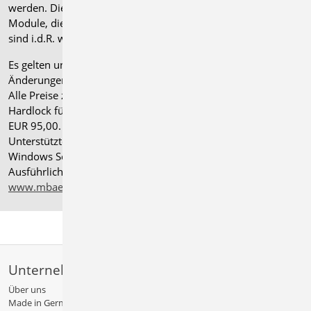
werden. Die Paketerweiterung umfasst alle entsprechenden
Module, die zum Zeitpunkt des Kaufs verfügbar sind. Das
sind i.d.R. weniger Module als nach deutscher Norm.
Es gelten unsere
Allgemeinen Geschäftsbedingungen
.
Änderungen und Irrtümer vorbehalten.
Alle Preise zzgl. Versandkosten und gesetzlicher MwSt.
Hardlock für Einzelplatzlizenz, je Arbeitsplatz erforderlich
EUR 95,00. Folgelizenz-/Netzwerkbedingungen auf Anfrage.
®
Unterstützte Betriebssysteme: Windows
11 (24H2),
Windows Server 2025 mit Windows Terminal Server.
Ausführliche Informationen auf
www.mbaec.de/service/systemvoraussetzungen
Unternehmen
Über uns
Made in Germany