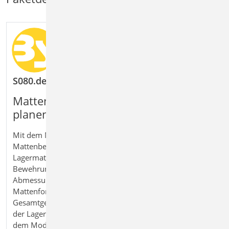
S080.de Schneideskizze, Mattenbewehrung
Mattenbewehrung übersichtlich
planen und dokumentieren
Mit dem Modul S080.de Schneideskizze
Mattenbewehrung erstellen Sie Schneideskizzen für
Lagermatten und planen deren Einsatz systematisch.
Bewehrungslagen können über Geometrie und
Abmessungen definiert und automatisch auf verfügbare
Mattenformate verteilt werden. Dabei werden Einzel- und
Gesamtgewichte übersichtlich ermittelt. Die Verwaltung
der Lagermatten erfolgt in den Projektstammdaten. Mit
dem Modul erhalten Sie eine nachvollziehbare Lösung für