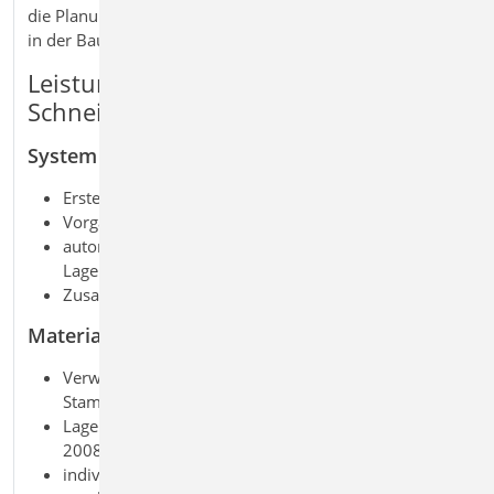
die Planung und Dokumentation von Mattenbewehrung
in der BauStatik.
Leistungsmerkmale S080.de
Schneideskizze, Mattenbewehrung
System
Erstellung von Schneideskizzen für Lagermatten
Vorgabe von Positionen über Abmessungen
automatisches Verteilen der Positionen auf
Lagermatten
Zusammenstellung der Einzel- und Gesamtgewichte
Material
Verwaltung der Lagermatten über die Projekt-
Stammdaten
Lagermattenprogramm nach DIN 488-4 vom Januar
2008 und Vorgänger (2001, 1997,...)
individuelle Erweiterung der Projekt-Stammdaten