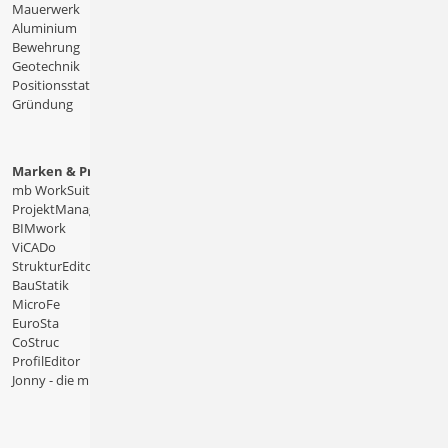
Mauerwerk
Aluminium
Bewehrung
Geotechnik
Positionsstatik
Gründung
Marken & Produkte
mb WorkSuite
ProjektManager
BIMwork
ViCADo
StrukturEditor
BauStatik
MicroFe
EuroSta
CoStruc
ProfilEditor
Jonny - die mb-App