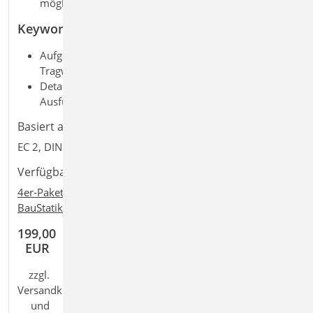
möglich
Keywords
Aufgaben: Beton-/Stahlbetonbau; Massivbau;
Tragwerksplanung; Dokumentation; Bewehrung
Detailaufgaben: Auswertungen;
Ausführungs-/Bewehrungsplanung
Basiert auf den Normen:
EC 2, DIN EN 1992-1-1:2011-01
Verfügbar in den Paketen:
4er-Paket
,
10er-Paket
,
BauStatik classic
,
+
+
BauStatik comfort
,
Ing
classic
,
Ing
comfort
199,00
EUR
zzgl.
Versandkosten
und