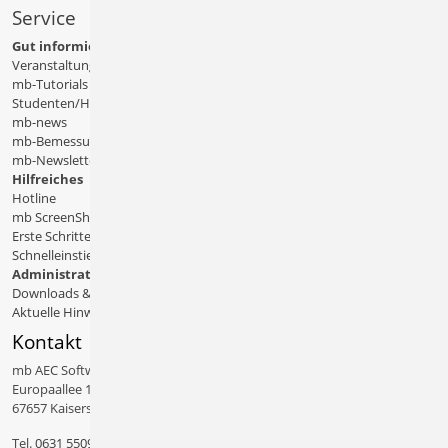
Service
Gut informiert
Veranstaltungen
mb-Tutorials
Studenten/Hochschule
mb-news
mb-Bemessungstafeln
mb-Newsletter
Hilfreiches
Hotline
mb ScreenShare
Erste Schritte
Schnelleinstiege & Doku
Administratives
Downloads & Patches
Aktuelle Hinweise
Kontakt
mb AEC Software GmbH
Europaallee 14
67657 Kaiserslautern
Tel.
0631 550999 11