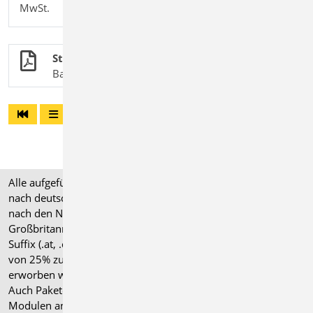
MwSt.
Stahlbetonbau
BauStatik-Module nach DIN EN 1992-1-1
Alle aufgeführten Preise verstehen sich für Module/Pakete
nach deutschen Normgrundlagen (".de"). Module, die auch
nach den Normen für Österreich, Schweiz, Italien und
Großbritannien verfügbar sind, tragen ein entsprechendes
Suffix (.at, .ch, .it bzw. .uk) und können gegen einen Aufpreis
von 25% zusammen mit dem jeweiligen ".de"-Modul
erworben werden.
Auch Pakete können gegen einen Aufpreis von 25% mit
Modulen anderer Normen (.at, .ch, .it bzw. .uk) erweitert