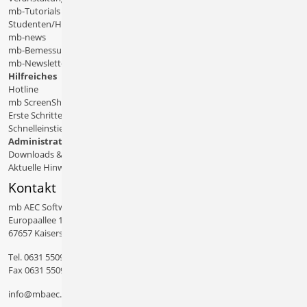
mb-Tutorials
Studenten/Hochschule
mb-news
mb-Bemessungstafeln
mb-Newsletter
Hilfreiches
Hotline
mb ScreenShare
Erste Schritte
Schnelleinstiege & Doku
Administratives
Downloads & Patches
Aktuelle Hinweise
Kontakt
mb AEC Software GmbH
Europaallee 14
67657 Kaiserslautern
Tel.
0631 550999 11
Fax 0631 550999 20
info@mbaec.de