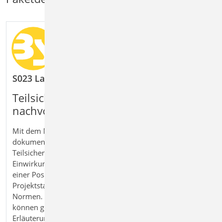
S023 Last- und Materialbeiwerte dokumentieren
Teilsicherheitsbeiwerte
nachvollziehbar ausgeben
Mit dem Modul S023 Last- und Materialbeiwerte
dokumentieren geben Sie die verwendeten
Teilsicherheits‑ und Kombinationsbeiwerte für
Einwirkungen und Materialien übersichtlich und zentral in
einer Position aus. Die Auswahl erfolgt auf Basis der
Projektstammdaten und orientiert sich an den jeweiligen
Normen. Mehrere Einwirkungstypen und Materialien
können gemeinsam dargestellt werden. Ergänzende
Erläuterungen ermöglichen eine transparente und