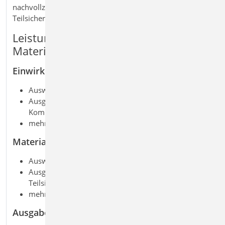
nachvollziehbare Dokumentation der angesetzten
Teilsicherheitsbeiwerte.
Leistungsmerkmale S023 Last- und
Materialbeiwerte dokumentieren
Einwirkungen
Auswahl von Einwirkungstyp, sortiert nach Norm
Ausgabe der lastbezogenen Teilsicherheits- und
Kombinationsbeiwerte aus den Projekt-Stammdaten
mehrere Einwirkungstypen wählbar
Material
Auswahl Material und Norm
Ausgabe der materialbezogenen
Teilsicherheitsbeiwerte aus den Projekt-Stammdaten
mehrere Materialien auswählbar
Ausgabe