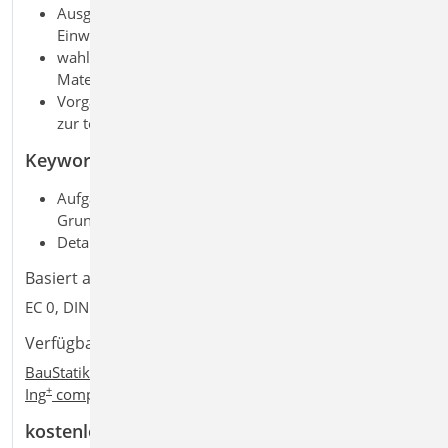
Ausgabe der Teilsicherheitsbeiwerte für
Einwirkungen und Materialien
wahlweise mehrere Einwirkungstypen und
Materialien wählbar
Vorgabe von Erläuterungen und Vorbemerkungen
zur textlichen Ergänzung
Keywords
Aufgaben: Dokumentation; Tragwerksplanung;
Grundlagen & Einwirkungen
Detailaufgaben: Lastermittlung und Lastverteilung
Basiert auf den Normen:
EC 0, DIN EN 1990:2010-12
Verfügbar in den Paketen:
BauStatik compact
,
BauStatik classic
,
BauStatik comfort
,
+
+
+
Ing
compact
,
Ing
classic
,
Ing
comfort
kostenlos