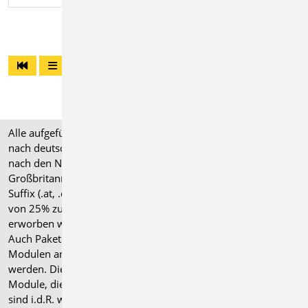
Alle aufgeführten Preise verstehen sich für Module/Pakete
nach deutschen Normgrundlagen (".de"). Module, die auch
nach den Normen für Österreich, Schweiz, Italien und
Großbritannien verfügbar sind, tragen ein entsprechendes
Suffix (.at, .ch, .it bzw. .uk) und können gegen einen Aufpreis
von 25% zusammen mit dem jeweiligen ".de"-Modul
erworben werden.
Auch Pakete können gegen einen Aufpreis von 25% mit
Modulen anderer Normen (.at, .ch, .it bzw. .uk) erweitert
werden. Die Paketerweiterung umfasst alle entsprechenden
Module, die zum Zeitpunkt des Kaufs verfügbar sind. Das
sind i.d.R. weniger Module als nach deutscher Norm.