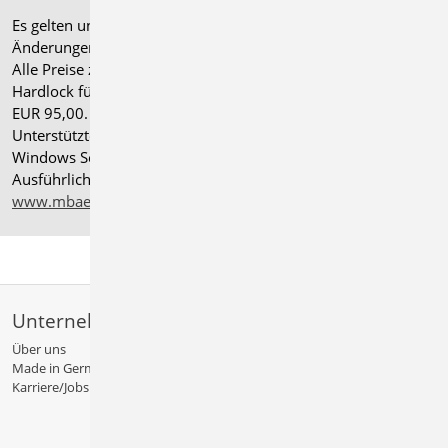
Es gelten unsere
Allgemeinen Geschäftsbedingungen
.
Änderungen und Irrtümer vorbehalten.
Alle Preise zzgl. Versandkosten und gesetzlicher MwSt.
Hardlock für Einzelplatzlizenz, je Arbeitsplatz erforderlich
EUR 95,00. Folgelizenz-/Netzwerkbedingungen auf Anfrage.
®
Unterstützte Betriebssysteme: Windows
11 (24H2),
Windows Server 2025 mit Windows Terminal Server.
Ausführliche Informationen auf
www.mbaec.de/service/systemvoraussetzungen
Unternehmen
Über uns
Made in Germany
Karriere/Jobs