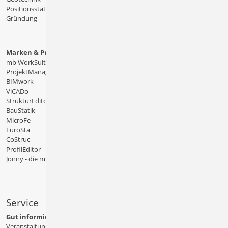
Positionsstatik
Gründung
Marken & Produkte
mb WorkSuite
ProjektManager
BIMwork
ViCADo
StrukturEditor
BauStatik
MicroFe
EuroSta
CoStruc
ProfilEditor
Jonny - die mb-App
Service
Gut informiert
Veranstaltungen