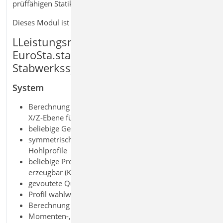
prüffähigen Statik.
Dieses Modul ist auch verfügbar als M700.at
LLeistungsmerkmale M700.de
EuroSta.stahl 2D Stabwerk – Stahlbau-
Stabwerkssystem
System
Berechnung für ebene 2D-Stabwerke (senkrechte
X/Z-Ebene für z.B. Rahmen)
beliebige Geometrie
symmetrische und unsymmetrische Walzprofile,
Hohlprofile
beliebige Profile über den ProfilEditor oder S842.de
erzeugbar (KOMPLEX-Profile)
gevoutete Querschnitte
Profil wahlweise gedreht
Berechnung nach Theorie 1. und 2. Ordnung
Momenten-, Normalkraft- und Querkraftgelenke