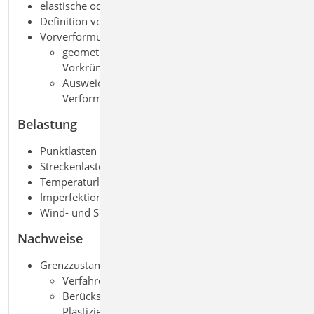
elastische oder einseitige Gelenke
Definition von Arbeitslinien für Gelenke
Vorverformungen (in der Ebene)
geometrische Vorverdrehungen und
Vorkrümmungen
Ausweichrichtung affin zur Knick- oder
Verformungsfigur
Belastung
Punktlasten in der Ebene (Kräfte und Momente)
Streckenlasten in der Ebene
Temperaturlasten
Imperfektionen
Wind- und Schneelasten (über M031.de)
Nachweise
Grenzzustand der Tragfähigkeit, EC 3
Verfahren Elastisch-Elastisch
Berücksichtigung örtlich begrenzter
Plastizierung