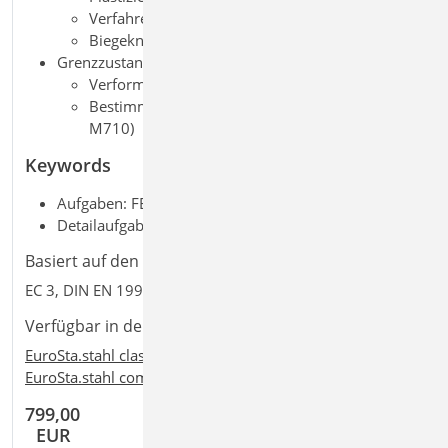
Verfahren Elastisch-Plastisch
Biegeknicken und Biegedrillknicken
Grenzzustand der Gebrauchstauglichkeit, EC 3
Verformungen
Bestimmung der Eigenfrequenz (erfordert
M710)
Keywords
Aufgaben: FEM; Tragwerksplanung; Stahlbau
Detailaufgaben: Berechnungsmodell SE; 2D Stabwerk
Basiert auf den Normen:
EC 3, DIN EN 1993-1-1:2010-12
Verfügbar in den Paketen:
EuroSta.stahl classic
,
EuroSta.stahl compact
,
EuroSta.stahl comfort
799,00
EUR