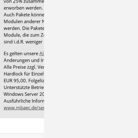
von 25% zusammen mit dem jeweiligen ".de"-Modul
erworben werden.
Auch Pakete können gegen einen Aufpreis von 25% mit
Modulen anderer Normen (.at, .ch, .it bzw. .uk) erweitert
werden. Die Paketerweiterung umfasst alle entsprechenden
Module, die zum Zeitpunkt des Kaufs verfügbar sind. Das
sind i.d.R. weniger Module als nach deutscher Norm.
Es gelten unsere
Allgemeinen Geschäftsbedingungen
.
Änderungen und Irrtümer vorbehalten.
Alle Preise zzgl. Versandkosten und gesetzlicher MwSt.
Hardlock für Einzelplatzlizenz, je Arbeitsplatz erforderlich
EUR 95,00. Folgelizenz-/Netzwerkbedingungen auf Anfrage.
®
Unterstützte Betriebssysteme: Windows
11 (24H2),
Windows Server 2025 mit Windows Terminal Server.
Ausführliche Informationen auf
www.mbaec.de/service/systemvoraussetzungen