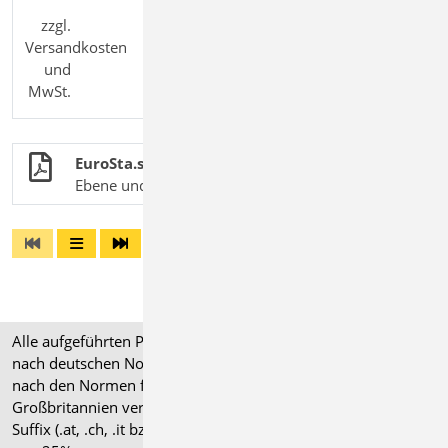
zzgl.
Versandkosten
und
MwSt.
EuroSta.stahl
Ebene und räumliche Stabtragwerke aus Stahl
Alle aufgeführten Preise verstehen sich für Module/Pakete
nach deutschen Normgrundlagen (".de"). Module, die auch
nach den Normen für Österreich, Schweiz, Italien und
Großbritannien verfügbar sind, tragen ein entsprechendes
Suffix (.at, .ch, .it bzw. .uk) und können gegen einen Aufpreis