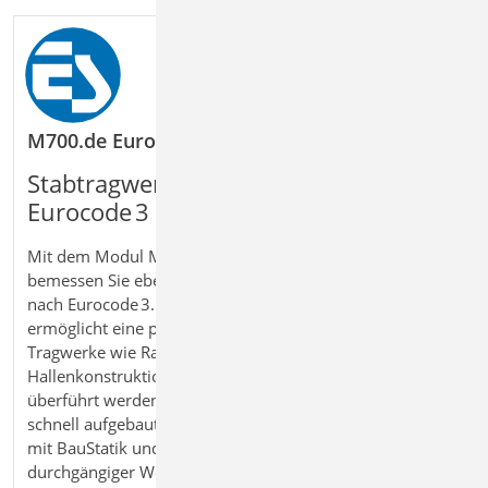
M700.de EuroSta.stahl 2D Stabwerk – Stahlbau-
Stabtragwerke aus Stahl nach
Eurocode 3 berechnen
Mit dem Modul M700.de EuroSta.stahl berechnen und
bemessen Sie ebene Stabtragwerke aus Stahl effizient
nach Eurocode 3. Die positionsorientierte Eingabe
ermöglicht eine praxisnahe Modellierung typischer
Tragwerke wie Rahmen, Fachwerke oder
Hallenkonstruktionen, die automatisch in ein FE‑Modell
überführt werden. Auch komplexe Geometrien können
schnell aufgebaut und analysiert werden. In Kombination
mit BauStatik und weiteren Modulen entsteht ein
durchgängiger Workflow von der Modellierung bis zur