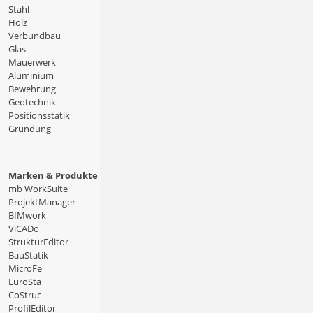
Stahl
Holz
Verbundbau
Glas
Mauerwerk
Aluminium
Bewehrung
Geotechnik
Positionsstatik
Gründung
Marken & Produkte
mb WorkSuite
ProjektManager
BIMwork
ViCADo
StrukturEditor
BauStatik
MicroFe
EuroSta
CoStruc
ProfilEditor