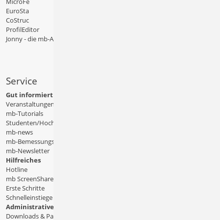
MicroFe
EuroSta
CoStruc
ProfilEditor
Jonny - die mb-App
Service
Gut informiert
Veranstaltungen
mb-Tutorials
Studenten/Hochschule
mb-news
mb-Bemessungstafeln
mb-Newsletter
Hilfreiches
Hotline
mb ScreenShare
Erste Schritte
Schnelleinstiege & Doku
Administratives
Downloads & Patches