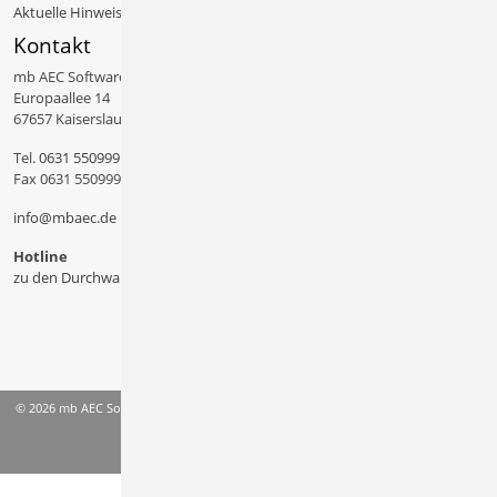
Aktuelle Hinweise
Kontakt
mb AEC Software GmbH
Europaallee 14
67657 Kaiserslautern
Tel.
0631 550999 11
Fax 0631 550999 20
info@mbaec.de
Hotline
zu den Durchwahlen
© 2026 mb AEC Software GmbH
AGB
Datenschutzinformation
Impressum