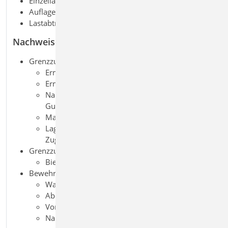
Einzellasten und -momente
Auflagerverschiebung
Lastabtrag von aufliegenden Bauteilen
Nachweise
Grenzzustand der Tragfähigkeit, EC 2
Ermittlung der Längsbewehrung
Ermittlung der Querkraftbewehrung
Nachweis Schubkräfte zwischen Steg und
Gurten (Plattenbalken)
Mauerwerksauflager nach EC 6
Lagesicherheit (inkl. Ermittlung der Kräfte in der
Zugverankerung)
Grenzzustand der Gebrauchstauglichkeit, EC 2
Biegeschlankheit
Bewehrungswahl
Wahl der Längs- und Querkraftbewehrung
Abdeckung über Lagermatten oder Stabstahl
Vorgabe von Grund- und Zulagenbewehrung
Nachweis der Zugkraftdeckung