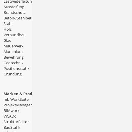
Lastweiterleitung
Aussteifung
Brandschutz
Beton-/Stahlbeton
Stahl
Holz
Verbundbau
Glas
Mauerwerk
Aluminium
Bewehrung
Geotechnik
Positionsstatik
Gründung
Marken & Produkte
mb WorkSuite
ProjektManager
BIMwork
ViCADo
StrukturEditor
BauStatik