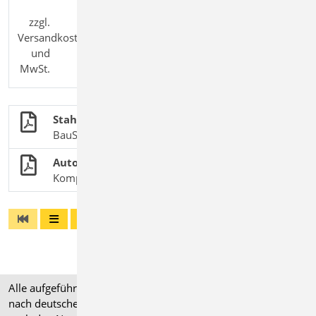
zzgl.
Versandkosten
und
MwSt.
Stahlbetonbau
BauStatik-Module nach DIN EN 1992-1-1
Automatische Bewehrung überführen
Komplexe Bewehrungswahl effizient gestalten
Alle aufgeführten Preise verstehen sich für Module/Pakete
nach deutschen Normgrundlagen (".de"). Module, die auch