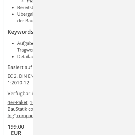
manuelle Vorgabe der Bewehrung
Bereitstellung der Bewehrung für ViCADo
Übergaben für „Übernahmen zum Detailnachweis“ in
der BauStatik
Keywords
Aufgaben: Beton-/Stahlbetonbau; Massivbau;
Tragwerksplanung; Mauerwerksbau
Detailaufgaben: Berechnungsmodell SE; Träger
Basiert auf den Normen:
EC 2, DIN EN 1992-1-1:2011-01, EC 6, DIN EN 1996-1-
1:2010-12
Verfügbar in den Paketen:
4er-Paket
,
10er-Paket
,
Einsteigerpaket "Stahlbeton"
,
BauStatik compact
,
BauStatik classic
,
BauStatik comfort
,
+
+
+
Ing
compact
,
Ing
classic
,
Ing
comfort
199,00
EUR