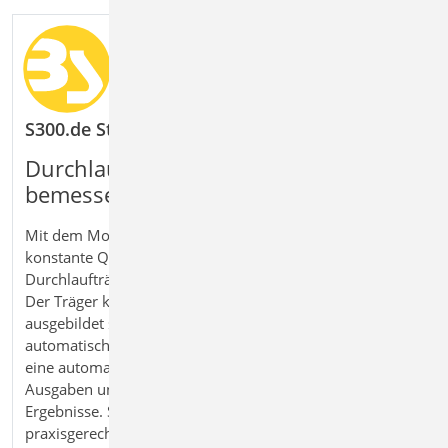
S300.de Stahlbeton-Durchlaufträger, konstante Q
Durchlaufträger im Stahlbeton sicher
bemessen
Mit dem Modul S300.de Stahlbeton‑Durchlaufträger,
konstante Querschnitte bemessen Sie Einfeld‑ und
Durchlaufträger nach Eurocode 2 direkt in der BauStatik.
Der Träger kann als Balken oder Plattenbalken
ausgebildet sein, wobei die Lastkombinationen
automatisch erzeugt werden. Mit der Bemessung erfolgt
eine automatische Bewehrungswahl. Individuelle
Ausgaben unterstützen bei der Dokumentation der
Ergebnisse. So erhalten Sie eine effiziente und
praxisgerechte Lösung für die Bemessung von