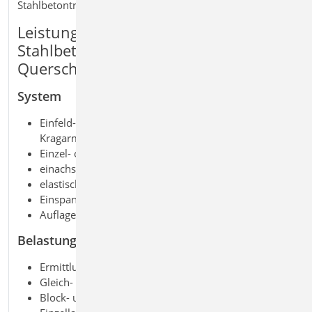
Stahlbetonträgern.
Leistungsmerkmale S300.de
Stahlbeton-Durchlaufträger, konstante
Querschnitte
System
Einfeld- oder Durchlaufträger mit oder ohne
Kragarme
Einzel- oder Plattenbalken, einachsig gespannt
einachsige Beanspruchung
elastische Auflagerbedingungen
Einspannung der Endauflager
Auflagerstäbe
Belastung
Ermittlung der Eigenlast (automatisch)
Gleich- und Deckenlasten
Block- und Trapezlasten