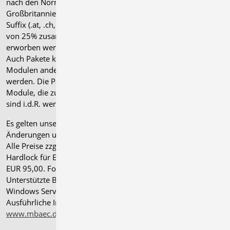
nach den Normen für Österreich, Schweiz, Italien und
Großbritannien verfügbar sind, tragen ein entsprechendes
Suffix (.at, .ch, .it bzw. .uk) und können gegen einen Aufpreis
von 25% zusammen mit dem jeweiligen ".de"-Modul
erworben werden.
Auch Pakete können gegen einen Aufpreis von 25% mit
Modulen anderer Normen (.at, .ch, .it bzw. .uk) erweitert
werden. Die Paketerweiterung umfasst alle entsprechenden
Module, die zum Zeitpunkt des Kaufs verfügbar sind. Das
sind i.d.R. weniger Module als nach deutscher Norm.
Es gelten unsere
Allgemeinen Geschäftsbedingungen
.
Änderungen und Irrtümer vorbehalten.
Alle Preise zzgl. Versandkosten und gesetzlicher MwSt.
Hardlock für Einzelplatzlizenz, je Arbeitsplatz erforderlich
EUR 95,00. Folgelizenz-/Netzwerkbedingungen auf Anfrage.
®
Unterstützte Betriebssysteme: Windows
11 (24H2),
Windows Server 2025 mit Windows Terminal Server.
Ausführliche Informationen auf
www.mbaec.de/service/systemvoraussetzungen