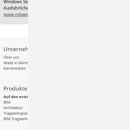
Windows Server 2025 mit Windows Terminal Server.
Ausführliche Informationen auf
www.mbaec.de/service/systemvoraussetzungen
Unternehmen
Über uns
Made in Germany
Karriere/Jobs
Produkte
Auf den ersten Blick
BIM
Architektur
Tragwerksplanung
BIM Tragwerksplanung