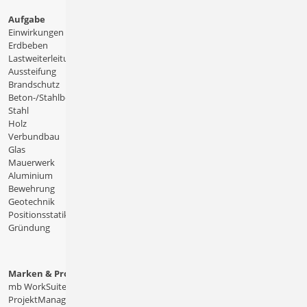
Aufgabe
Einwirkungen
Erdbeben
Lastweiterleitung
Aussteifung
Brandschutz
Beton-/Stahlbeton
Stahl
Holz
Verbundbau
Glas
Mauerwerk
Aluminium
Bewehrung
Geotechnik
Positionsstatik
Gründung
Marken & Produkte
mb WorkSuite
ProjektManager