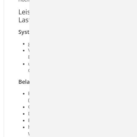
Leistungsmerkmale S470.de
Lastabtrag Wand
System
geschossorientierte Eingabe
Vorgabe von einer Wandscheibe aus
Beton oder Mauerwerk je Geschoss
unterschiedliche Wandlängen je
Geschoss
Belastung
Ermittlung der Eigenlast
(automatisch)
Gleich- und Trapezlasten
Deckenlasten
Einzellasten und -momente
horizontale Einzellasten in
Wandrichtung