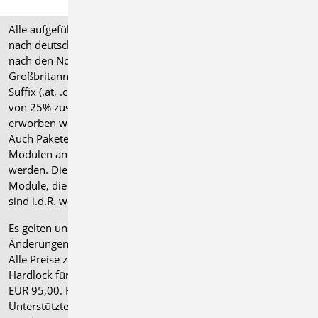
Alle aufgeführten Preise verstehen sich für Module/Pakete
nach deutschen Normgrundlagen (".de"). Module, die auch
nach den Normen für Österreich, Schweiz, Italien und
Großbritannien verfügbar sind, tragen ein entsprechendes
Suffix (.at, .ch, .it bzw. .uk) und können gegen einen Aufpreis
von 25% zusammen mit dem jeweiligen ".de"-Modul
erworben werden.
Auch Pakete können gegen einen Aufpreis von 25% mit
Modulen anderer Normen (.at, .ch, .it bzw. .uk) erweitert
werden. Die Paketerweiterung umfasst alle entsprechenden
Module, die zum Zeitpunkt des Kaufs verfügbar sind. Das
sind i.d.R. weniger Module als nach deutscher Norm.
Es gelten unsere
Allgemeinen Geschäftsbedingungen
.
Änderungen und Irrtümer vorbehalten.
Alle Preise zzgl. Versandkosten und gesetzlicher MwSt.
Hardlock für Einzelplatzlizenz, je Arbeitsplatz erforderlich
EUR 95,00. Folgelizenz-/Netzwerkbedingungen auf Anfrage.
®
Unterstützte Betriebssysteme: Windows
11 (24H2),