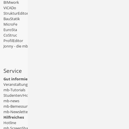
BIMwork
ViCADo
StrukturEditor
BauStatik
MicroFe
EuroSta
CoStruc
ProfilEditor
Jonny - die mb-App
Service
Gut informiert
Veranstaltungen
mb-Tutorials
Studenten/Hochschule
mb-news
mb-Bemessungstafeln
mb-Newsletter
Hilfreiches
Hotline
mb ScreenShare