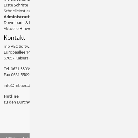
Erste Schritte
Schnelleinstiege & Doku
Administratives
Downloads & Patches
Aktuelle Hinweise
Kontakt
mb AEC Software GmbH
Europaallee 14
67657 Kaiserslautern
Tel.
0631 550999 11
Fax 0631 550999 20
info@mbaec.de
Hotline
zu den Durchwahlen