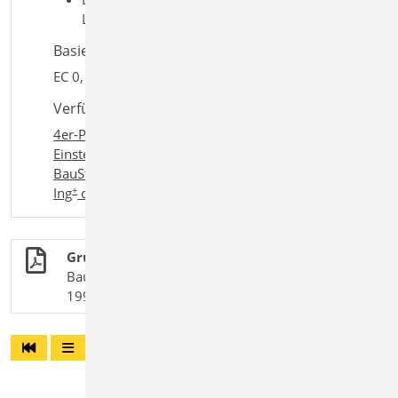
Lastverteilung; Wand
Basiert auf den Normen:
EC 0, DIN EN 1990:2010-12
Verfügbar in den Paketen:
4er-Paket
,
10er-Paket
,
Einsteigerpaket "Mauerwerk"
,
BauStatik classic
,
BauStatik comfort
,
+
+
Ing
classic
,
Ing
comfort
Grundlagen + Einwirkungen
BauStatik-Module nach DIN EN 1990, DIN EN
1991-1 und DIN EN 1998-1-3