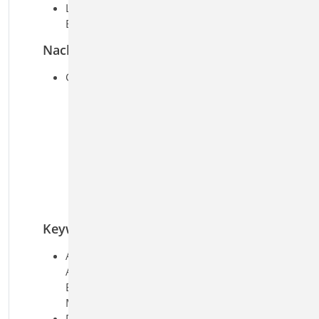
Lastabtrag von aufliegenden
Bauteilen
Nachweise
Grenzzustand der Tragfähigkeit
Ermittlung der Normal- und
Schubspannungen in den
Wandfugen
Ermittlung der resultierenden
Schnittgrößen und deren Lage je
Wand
Berücksichtigung einer
klaffenden Fuge bei Mauerwerk
Keywords
Aufgaben: Tragwerksplanung;
Allgemein; Grundlagen &
Einwirkungen; Beton-/Stahlbetonbau;
Massivbau; Mauerwerksbau
Detailaufgaben: Lastermittlung und