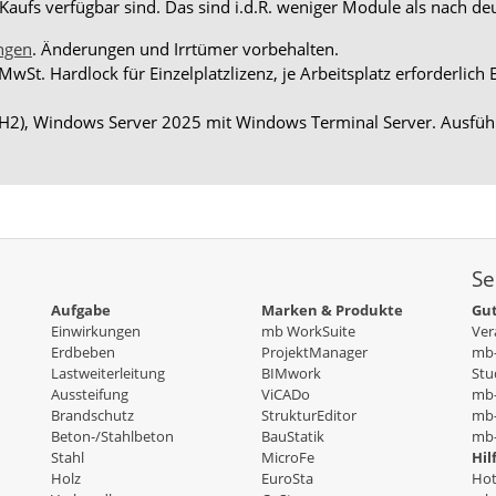
aufs verfügbar sind. Das sind i.d.R. weniger Module als nach d
ngen
. Änderungen und Irrtümer vorbehalten.
 MwSt. Hardlock für Einzelplatzlizenz, je Arbeitsplatz erforderli
H2), Windows Server 2025 mit Windows Terminal Server. Ausführ
Se
Aufgabe
Marken & Produkte
Gut
Einwirkungen
mb WorkSuite
Ver
Erdbeben
ProjektManager
mb-
Lastweiterleitung
BIMwork
Stu
Aussteifung
ViCADo
mb
Brandschutz
StrukturEditor
mb-
Beton-/Stahlbeton
BauStatik
mb-
Stahl
MicroFe
Hil
Holz
EuroSta
Hot