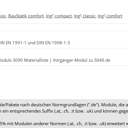
+
+
+
ssic
,
BauStatik comfort
,
Ing
compact
,
Ing
classic
,
Ing
comfort
DIN EN 1991-1 und DIN EN 1998-1-3
oduls S090 Materialliste | Vorgänger-Modul zu S040.de
dule/Pakete nach deutschen Normgrundlagen (".de"). Module, die 
en ein entsprechendes Suffix (.at, .ch, .it bzw. .uk) und können
 mit Modulen anderer Normen (.at, .ch, .it bzw. .uk) erweitert 