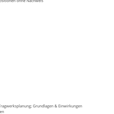
ositionen ohne Nachweis
Tragwerksplanung; Grundlagen & Einwirkungen
gen