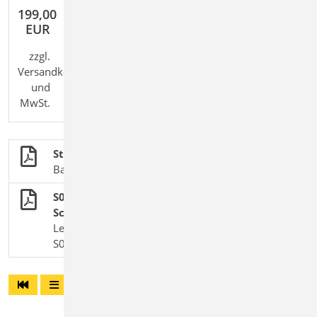
199,00
EUR
zzgl.
Versandkosten
und
MwSt.
Stahlbau
BauStatik-Module nach DIN EN 1993-1-1
S062 Stahl-Trägeranschluss mit
Schweißnähten, DIN 18800 (11/90)
Leistungsbeschreibung des BauStatik-Moduls
S062 | Vorgänger-Modul zu S721.de