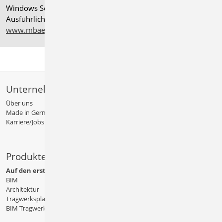
Windows Server 2025 mit Windows Terminal Server.
Ausführliche Informationen auf
www.mbaec.de/service/systemvoraussetzungen
Unternehmen
Über uns
Made in Germany
Karriere/Jobs
Produkte
Auf den ersten Blick
BIM
Architektur
Tragwerksplanung
BIM Tragwerksplanung