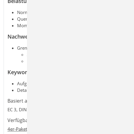
Belastung
Normalkraft
Querkraft (zweiachsig)
Moment (zweiachsig)
Nachweise
Grenzzustand der Tragfähigkeit, EC 3
Schweißnähte
Prüfung der Nahtdicken
Keywords
Aufgaben: Stahlbau; Tragwerksplanung
Detailaufgaben: Anschluss; Detailnachweis
Basiert auf den Normen:
EC 3, DIN EN 1993-1-1:2010-12
Verfügbar in den Paketen:
+
4er-Paket
,
10er-Paket
,
BauStatik comfort
,
Ing
comfort