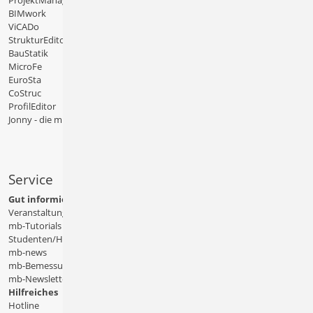
ProjektManager
BIMwork
ViCADo
StrukturEditor
BauStatik
MicroFe
EuroSta
CoStruc
ProfilEditor
Jonny - die mb-App
Service
Gut informiert
Veranstaltungen
mb-Tutorials
Studenten/Hochschule
mb-news
mb-Bemessungstafeln
mb-Newsletter
Hilfreiches
Hotline