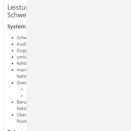
Leistungsmerkmale S721.de Stahl-
Schweißnahtnachweis, Walzprofile
System
Schweißnahtverbindung zwischen zwei Bauteilen
Ausbildung durch Auswahl von Nahtbildern
Doppelkehlnähte für Steg und Flansch
umlaufende Naht
Kehlnähte für Flansche und Steg
manuelle Schweißnahtdefinition durch mehrere
Nähte unterschiedlicher Länge und Dicke
Querschnitte
I-Profile (HEA, HEB, HEC, HEM, IPE, IPEo, …)
Schweißprofile (symmetrisch)
Berücksichtigung von Ausrundungsradius oder
Halskehlnaht
Übernahmen zum Detailnachweis aus BauStatik-
Positionen und EuroSta.stahl-Modellen