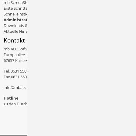
mb ScreenShare
Erste Schritte
Schnelleinstiege & Doku
Administratives
Downloads & Patches
Aktuelle Hinweise
Kontakt
mb AEC Software GmbH
Europaallee 14
67657 Kaiserslautern
Tel.
0631 550999 11
Fax 0631 550999 20
info@mbaec.de
Hotline
zu den Durchwahlen