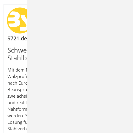
S721.de Stahl-Schweißnahtnachweis, Walzprofile
Schweißnahtverbindungen im
Stahlbau zuverlässig bemessen
Mit dem Modul S721.de Stahl‑Schweißnahtnachweis,
Walzprofile bemessen Sie Schweißnahtverbindungen
nach Eurocode 3 direkt in der BauStatik.
Beanspruchungen aus Normalkräften, Querkräften und
zweiachsiger Biegung werden gemeinsam berücksichtigt
und realitätsnah ausgewertet. Unterschiedliche
Nahtformen und Geometrien können flexibel definiert
werden. So erhalten Sie eine praxisgerechte und sichere
Lösung für die Bemessung von geschweißten
Stahlverbindungen im Hochbau.