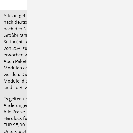
Alle aufgeführten Preise verstehen sich für Module/Pakete
nach deutschen Normgrundlagen (".de"). Module, die auch
nach den Normen für Österreich, Schweiz, Italien und
Großbritannien verfügbar sind, tragen ein entsprechendes
Suffix (.at, .ch, .it bzw. .uk) und können gegen einen Aufpreis
von 25% zusammen mit dem jeweiligen ".de"-Modul
erworben werden.
Auch Pakete können gegen einen Aufpreis von 25% mit
Modulen anderer Normen (.at, .ch, .it bzw. .uk) erweitert
werden. Die Paketerweiterung umfasst alle entsprechenden
Module, die zum Zeitpunkt des Kaufs verfügbar sind. Das
sind i.d.R. weniger Module als nach deutscher Norm.
Es gelten unsere
Allgemeinen Geschäftsbedingungen
.
Änderungen und Irrtümer vorbehalten.
Alle Preise zzgl. Versandkosten und gesetzlicher MwSt.
Hardlock für Einzelplatzlizenz, je Arbeitsplatz erforderlich
EUR 95,00. Folgelizenz-/Netzwerkbedingungen auf Anfrage.
®
Unterstützte Betriebssysteme: Windows
11 (24H2),