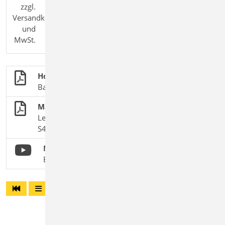
zzgl.
Versandkosten
und
MwSt.
Holzbau
BauStatik-Module nach DIN EN 1995-1-1
Mauerwerksnachweise nach EC 6
Leistungsbeschreibung des BauStatik-Moduls
S420.de Mauerwerk-Wand, Einzellasten
Mauerwerk nach Zulassung
BauStatik 2020