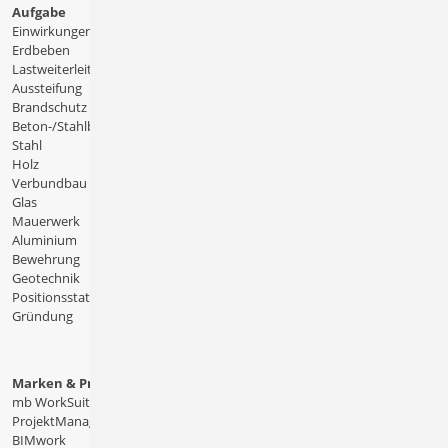
Aufgabe
Einwirkungen
Erdbeben
Lastweiterleitung
Aussteifung
Brandschutz
Beton-/Stahlbeton
Stahl
Holz
Verbundbau
Glas
Mauerwerk
Aluminium
Bewehrung
Geotechnik
Positionsstatik
Gründung
Marken & Produkte
mb WorkSuite
ProjektManager
BIMwork