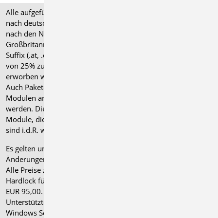
Alle aufgeführten Preise verstehen sich für Module/Pakete
nach deutschen Normgrundlagen (".de"). Module, die auch
nach den Normen für Österreich, Schweiz, Italien und
Großbritannien verfügbar sind, tragen ein entsprechendes
Suffix (.at, .ch, .it bzw. .uk) und können gegen einen Aufpreis
von 25% zusammen mit dem jeweiligen ".de"-Modul
erworben werden.
Auch Pakete können gegen einen Aufpreis von 25% mit
Modulen anderer Normen (.at, .ch, .it bzw. .uk) erweitert
werden. Die Paketerweiterung umfasst alle entsprechenden
Module, die zum Zeitpunkt des Kaufs verfügbar sind. Das
sind i.d.R. weniger Module als nach deutscher Norm.
Es gelten unsere
Allgemeinen Geschäftsbedingungen
.
Änderungen und Irrtümer vorbehalten.
Alle Preise zzgl. Versandkosten und gesetzlicher MwSt.
Hardlock für Einzelplatzlizenz, je Arbeitsplatz erforderlich
EUR 95,00. Folgelizenz-/Netzwerkbedingungen auf Anfrage.
®
Unterstützte Betriebssysteme: Windows
11 (24H2),
Windows Server 2025 mit Windows Terminal Server.