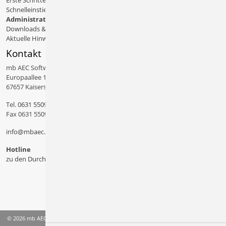
Erste Schritte
Schnelleinstiege & Doku
Administratives
Downloads & Patches
Aktuelle Hinweise
Kontakt
mb AEC Software GmbH
Europaallee 14
67657 Kaiserslautern
Tel.
0631 550999 11
Fax 0631 550999 20
info@mbaec.de
Hotline
zu den Durchwahlen
© 2026 mb AEC Software GmbH