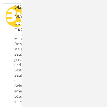
S420.de Mauerwerk-Wand, Einzellasten
Mauerwerkswände sicher
bemessen und nach Eurocode 6
nachweisen
Mit dem Modul S420.de Mauerwerk‑Wand,
Einzellasten bemessen Sie eingeschossige
Mauerwerkswände nach Eurocode 6 direkt in der
BauStatik. Sowohl das vereinfachte als auch das
genauere Berechnungsverfahren werden unterstützt
und automatisch angewendet. Unterschiedliche
Lastsituationen sowie die Mitwirkung angrenzender
Bauteile werden realitätsnah berücksichtigt. Neben
den Nachweisen der Tragfähigkeit werden auch
Gebrauchstauglichkeitsnachweise geführt. So
erhalten Sie eine vollständige und praxisgerechte
Lösung für die Bemessung von Mauerwerkswänden
im Hochbau.