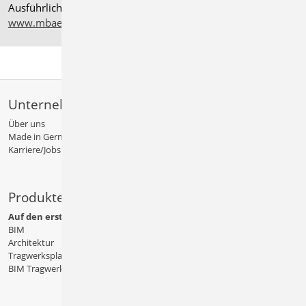
Ausführliche Informationen auf
www.mbaec.de/service/systemvoraussetzungen
Unternehmen
Über uns
Made in Germany
Karriere/Jobs
Produkte
Auf den ersten Blick
BIM
Architektur
Tragwerksplanung
BIM Tragwerksplanung