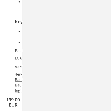
Grenzzustand der Gebrauchstauglichkeit, EC 6
Randdehnungen sowie Exzentrizitäten in
Platten- und Scheibenrichtung
Keywords
Aufgaben: Massivbau; Mauerwerksbau;
Tragwerksplanung
Detailaufgaben: Berechnungsmodell SE; Wand
Basiert auf den Normen:
EC 6, DIN EN 1996-1-1:2010-12
Verfügbar in den Paketen:
4er-Paket
,
10er-Paket
,
Einsteigerpaket "Mauerwerk"
,
BauStatik compact
,
BauStatik classic
,
+
+
BauStatik comfort
,
Ing
compact
,
Ing
classic
,
+
Ing
comfort
199,00
EUR