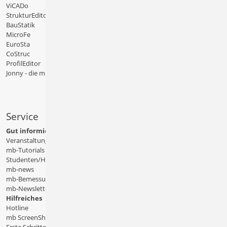
ViCADo
StrukturEditor
BauStatik
MicroFe
EuroSta
CoStruc
ProfilEditor
Jonny - die mb-App
Service
Gut informiert
Veranstaltungen
mb-Tutorials
Studenten/Hochschule
mb-news
mb-Bemessungstafeln
mb-Newsletter
Hilfreiches
Hotline
mb ScreenShare