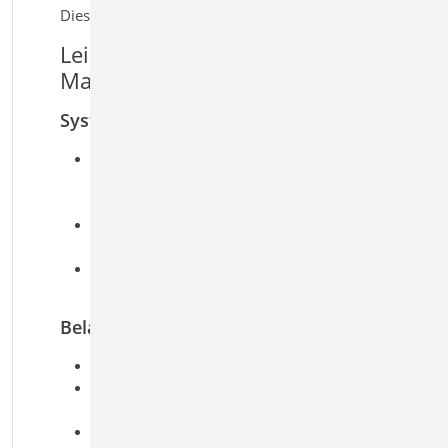
Dieses Modul ist auch verfügbar als S420.at | .uk
Leistungsmerkmale S420.de
Mauerwerk-Wand, Einzellasten
System
einschalige Mauerwerkswände oder
Tragschalen zweischaliger Mauerwerkswände
mit ein- oder beidseitig angrenzenden Decken
Berücksichtigung von aussteifenden
Querwänden
Übernahme zum Detailnachweis aus BauStatik-
Positionen und FE-Modellen
Belastung
Ermittlung der Eigenlast (automatisch)
vertikale Strecken- und Punktlasten sowie
Block- und Trapezlasten am Wandkopf
horizontale Streckenlast Wandkopf