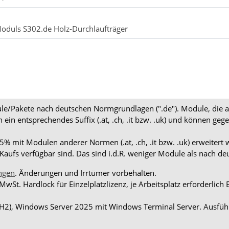
Moduls S302.de Holz-Durchlaufträger
dule/Pakete nach deutschen Normgrundlagen (".de"). Module, die 
en ein entsprechendes Suffix (.at, .ch, .it bzw. .uk) und können
 mit Modulen anderer Normen (.at, .ch, .it bzw. .uk) erweitert 
aufs verfügbar sind. Das sind i.d.R. weniger Module als nach d
ngen
. Änderungen und Irrtümer vorbehalten.
 MwSt. Hardlock für Einzelplatzlizenz, je Arbeitsplatz erforderli
H2), Windows Server 2025 mit Windows Terminal Server. Ausführ