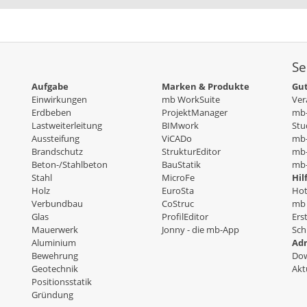
Se
Aufgabe
Marken & Produkte
Gut
Einwirkungen
mb WorkSuite
Ver
Erdbeben
ProjektManager
mb-
Lastweiterleitung
BIMwork
Stu
Aussteifung
ViCADo
mb
Brandschutz
StrukturEditor
mb-
Beton-/Stahlbeton
BauStatik
mb-
Stahl
MicroFe
Hil
Holz
EuroSta
Hot
Verbundbau
CoStruc
mb 
Glas
ProfilEditor
Ers
Mauerwerk
Jonny - die mb-App
Sch
Aluminium
Adm
Bewehrung
Dow
Geotechnik
Akt
Positionsstatik
Gründung