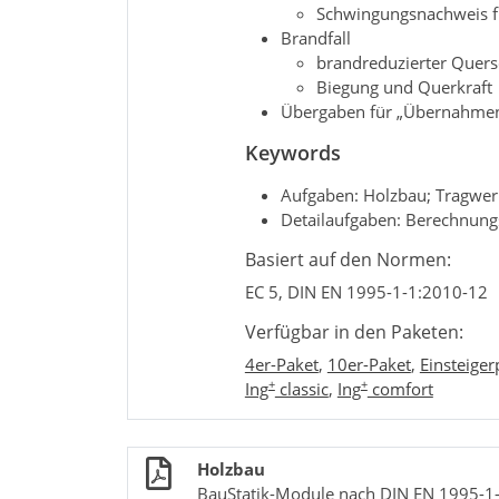
Schwingungsnachweis f
Brandfall
brandreduzierter Quers
Biegung und Querkraft
Übergaben für „Übernahmen 
Keywords
Aufgaben: Holzbau; Tragwe
Detailaufgaben: Berechnung
Basiert auf den Normen:
EC 5, DIN EN 1995-1-1:2010-12
Verfügbar in den Paketen:
4er-Paket
,
10er-Paket
,
Einsteiger
+
+
Ing
classic
,
Ing
comfort
Holzbau
BauStatik-Module nach DIN EN 1995-1