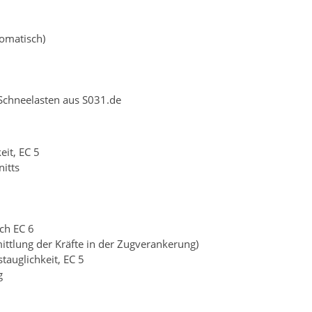
tomatisch)
chneelasten aus S031.de
eit, EC 5
itts
ch EC 6
mittlung der Kräfte in der Zugverankerung)
auglichkeit, EC 5
g