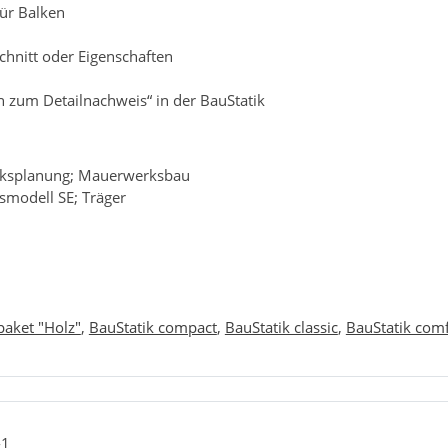
ür Balken
chnitt oder Eigenschaften
zum Detailnachweis“ in der BauStatik
rksplanung; Mauerwerksbau
smodell SE; Träger
paket "Holz"
,
BauStatik compact
,
BauStatik classic
,
BauStatik comf
-1