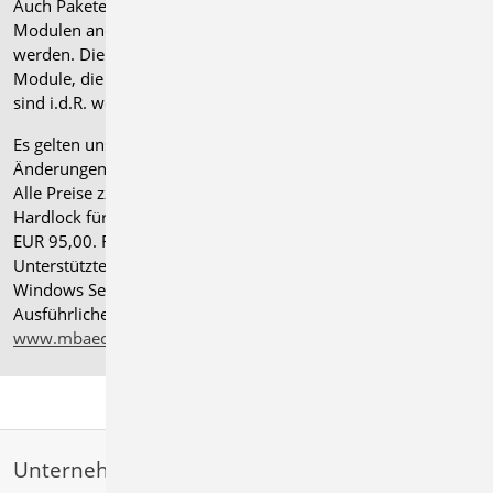
Auch Pakete können gegen einen Aufpreis von 25% mit
Modulen anderer Normen (.at, .ch, .it bzw. .uk) erweitert
werden. Die Paketerweiterung umfasst alle entsprechenden
Module, die zum Zeitpunkt des Kaufs verfügbar sind. Das
sind i.d.R. weniger Module als nach deutscher Norm.
Es gelten unsere
Allgemeinen Geschäftsbedingungen
.
Änderungen und Irrtümer vorbehalten.
Alle Preise zzgl. Versandkosten und gesetzlicher MwSt.
Hardlock für Einzelplatzlizenz, je Arbeitsplatz erforderlich
EUR 95,00. Folgelizenz-/Netzwerkbedingungen auf Anfrage.
®
Unterstützte Betriebssysteme: Windows
11 (24H2),
Windows Server 2025 mit Windows Terminal Server.
Ausführliche Informationen auf
www.mbaec.de/service/systemvoraussetzungen
Unternehmen