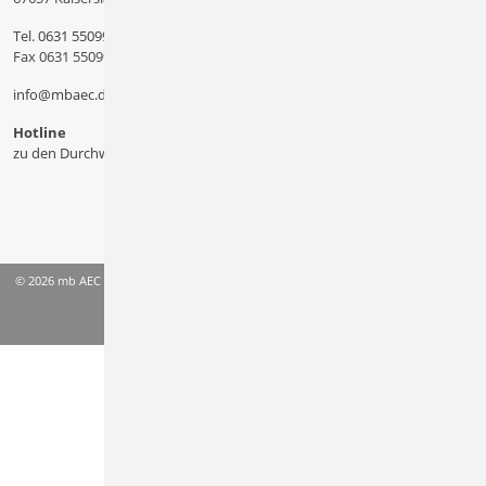
Tel.
0631 550999 11
Fax 0631 550999 20
info@mbaec.de
Hotline
zu den Durchwahlen
© 2026 mb AEC Software GmbH
AGB
Datenschutzinformation
Impressum