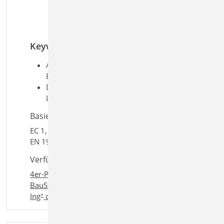
Traufe
Schneelast F
auf
e
Schneefanggitter
Keywords
Aufgaben: Grundlagen &
Einwirkungen; Tragwerksplanung
Detailaufgaben: Lastermittlung und
Lastverteilung
Basiert auf den Normen:
EC 1, DIN EN 1991-1-3:2010-12, EC 1, DIN
EN 1991-1-4:2010-12
Verfügbar in den Paketen:
4er-Paket
,
10er-Paket
,
BauStatik classic
,
+
BauStatik comfort
,
Ing
classic
,
+
Ing
comfort