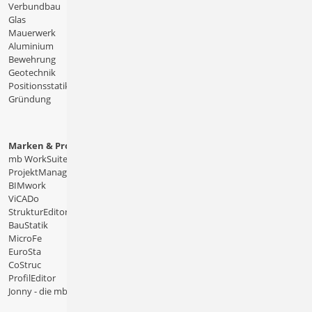
Verbundbau
Glas
Mauerwerk
Aluminium
Bewehrung
Geotechnik
Positionsstatik
Gründung
Marken & Produkte
mb WorkSuite
ProjektManager
BIMwork
ViCADo
StrukturEditor
BauStatik
MicroFe
EuroSta
CoStruc
ProfilEditor
Jonny - die mb-App