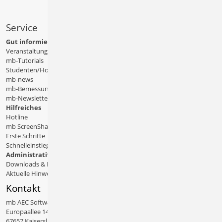
Service
Gut informiert
Veranstaltungen
mb-Tutorials
Studenten/Hochschule
mb-news
mb-Bemessungstafeln
mb-Newsletter
Hilfreiches
Hotline
mb ScreenShare
Erste Schritte
Schnelleinstiege & Doku
Administratives
Downloads & Patches
Aktuelle Hinweise
Kontakt
mb AEC Software GmbH
Europaallee 14
67657 Kaiserslautern