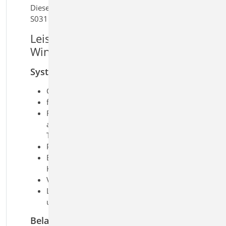
Dieses Modul ist auch verfügbar als
S031.at.
Leistungsmerkmale S031.de
Wind- und Schneelasten
System
Gebäude mit rechteckigem Grundriss
freistehende Wände
Flachdächer (scharfkantige,
abgerundete oder abgeschrägte
Traufe oder Attika)
Pult-, Sattel-, Walm- und Trogdächer
Berücksichtigung von
Höhenversprüngen an Dächern
Vordächer
Lastermittlung für Bauteile in Dach-
und Wandlage
Belastung