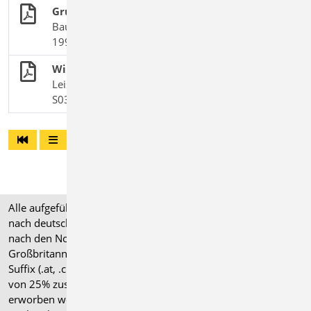
Grundlagen + Einwirkungen
BauStatik-Module nach DIN EN 1990, DIN EN
1991-1 und DIN EN 1998-1-3
Wind- und Schneelasten auf Gebäude
Leistungsbeschreibung des BauStatik-Moduls
S031.de Wind- und Schneelasten
Alle aufgeführten Preise verstehen sich für Module/Pakete
nach deutschen Normgrundlagen (".de"). Module, die auch
nach den Normen für Österreich, Schweiz, Italien und
Großbritannien verfügbar sind, tragen ein entsprechendes
Suffix (.at, .ch, .it bzw. .uk) und können gegen einen Aufpreis
von 25% zusammen mit dem jeweiligen ".de"-Modul
erworben werden.