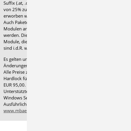
Suffix (.at, .ch, .it bzw. .uk) und können gegen einen Aufpreis
von 25% zusammen mit dem jeweiligen ".de"-Modul
erworben werden.
Auch Pakete können gegen einen Aufpreis von 25% mit
Modulen anderer Normen (.at, .ch, .it bzw. .uk) erweitert
werden. Die Paketerweiterung umfasst alle entsprechenden
Module, die zum Zeitpunkt des Kaufs verfügbar sind. Das
sind i.d.R. weniger Module als nach deutscher Norm.
Es gelten unsere
Allgemeinen Geschäftsbedingungen
.
Änderungen und Irrtümer vorbehalten.
Alle Preise zzgl. Versandkosten und gesetzlicher MwSt.
Hardlock für Einzelplatzlizenz, je Arbeitsplatz erforderlich
EUR 95,00. Folgelizenz-/Netzwerkbedingungen auf Anfrage.
®
Unterstützte Betriebssysteme: Windows
11 (24H2),
Windows Server 2025 mit Windows Terminal Server.
Ausführliche Informationen auf
www.mbaec.de/service/systemvoraussetzungen