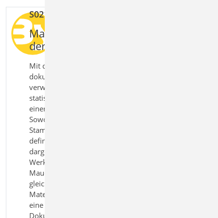
S021 Material dokumentieren
kostenl
Materialeigenschaften in
der Statik dokumentieren
Mit dem Modul S021 Material
dokumentieren geben Sie die
verwendeten Materialeigenschaften der
statischen Berechnung übersichtlich an
einer Stelle im Statikdokument aus.
Sowohl normierte Materialien aus den
Stammdaten als auch individuell
definierte Werte werden nachvollziehbar
dargestellt. Die Ausgabe umfasst alle
Werkstoffe wie Beton, Stahl, Holz und
Mauerwerk und ermöglicht die
gleichzeitige Darstellung unterschiedlicher
Materialien und Festigkeiten. So entsteht
eine vollständige und transparente
Dokumentation der verwendeten