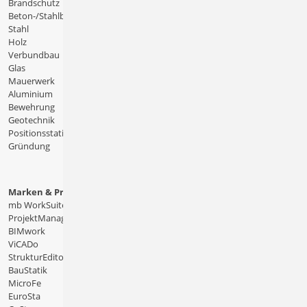
Brandschutz
Beton-/Stahlbeton
Stahl
Holz
Verbundbau
Glas
Mauerwerk
Aluminium
Bewehrung
Geotechnik
Positionsstatik
Gründung
Marken & Produkte
mb WorkSuite
ProjektManager
BIMwork
ViCADo
StrukturEditor
BauStatik
MicroFe
EuroSta