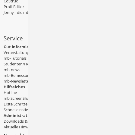
CoStruc
ProfilEditor
Jonny - die mb-App
Service
Gut informiert
Veranstaltungen
mb-Tutorials
Studenten/Hochschule
mb-news
mb-Bemessungstafeln
mb-Newsletter
Hilfreiches
Hotline
mb ScreenShare
Erste Schritte
Schnelleinstiege & Doku
Administratives
Downloads & Patches
Aktuelle Hinweise