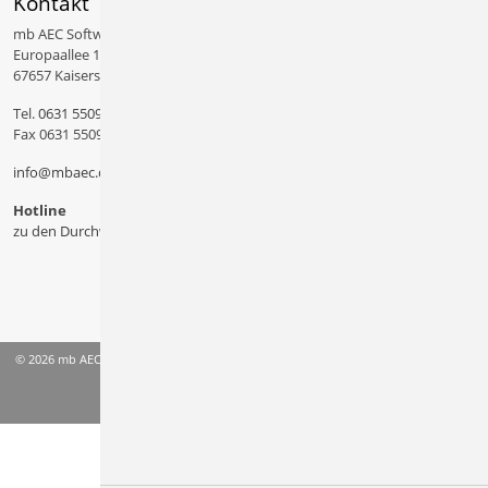
Kontakt
mb AEC Software GmbH
Europaallee 14
67657 Kaiserslautern
Tel.
0631 550999 11
Fax 0631 550999 20
info@mbaec.de
Hotline
zu den Durchwahlen
© 2026 mb AEC Software GmbH
AGB
Datenschutzinformation
Impressum