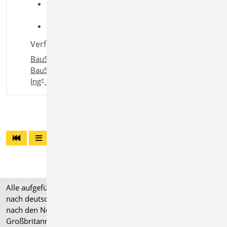
Aufgaben: Dokumentation;
Tragwerksplanung
Detailaufgaben:
Verfügbar in den Paketen:
BauStatik compact
,
BauStatik classic
,
+
BauStatik comfort
,
Ing
compact
,
+
+
Ing
classic
,
Ing
comfort
Alle aufgeführten Preise verstehen sich für Module/Pakete
nach deutschen Normgrundlagen (".de"). Module, die auch
nach den Normen für Österreich, Schweiz, Italien und
Großbritannien verfügbar sind, tragen ein entsprechendes