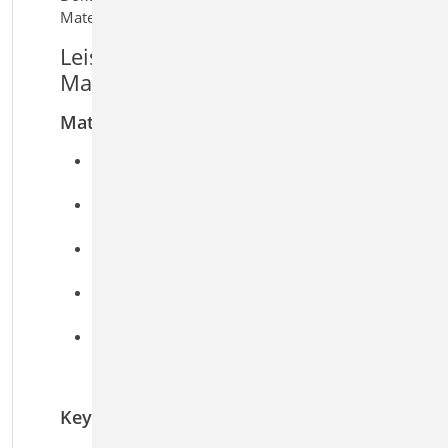
Materialgrundlagen.
Leistungsmerkmale S021
Material dokumentieren
Material
Ausgabe der Materialeigenschaften
den Stammdaten
für Beton, Betonstahl, Stahl, Holz,
Mauerwerk
Ausgabe von normierten und
manuell eingetragenen Materialien
Ausgabe mehrerer Materialien und
Festigkeiten möglich
Übersichtliche Darstellung der
Materialparameter zur
nachvollziehbaren Dokumentation
Keywords