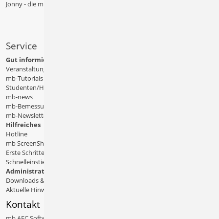
Jonny - die mb-App
Service
Gut informiert
Veranstaltungen
mb-Tutorials
Studenten/Hochschule
mb-news
mb-Bemessungstafeln
mb-Newsletter
Hilfreiches
Hotline
mb ScreenShare
Erste Schritte
Schnelleinstiege & Doku
Administratives
Downloads & Patches
Aktuelle Hinweise
Kontakt
mb AEC Software GmbH