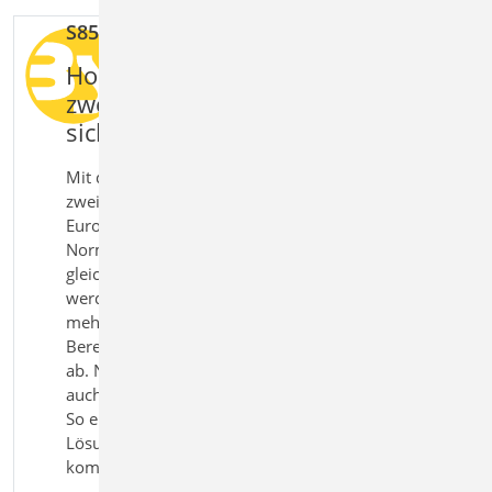
S852.de Holz-Bemessung, zweiachsig
Holzquerschnitte unter
zweiachsiger Beanspruchung
sicher bemessen
Mit dem Modul S852.de Holz‑Bemessung,
zweiachsig bemessen Sie Holzquerschnitte nach
Eurocode 5 unter kombinierter Beanspruchung.
Normalkräfte, Biegung und Querkraft können
gleichzeitig berücksichtigt und realitätsnah bewertet
werden. Das Modul ermöglicht die Untersuchung
mehrerer Querschnitte sowie geschwächter
Bereiche und bildet das Tragverhalten zuverlässig
ab. Neben den Tragfähigkeitsnachweisen werden
auch Stabilität und Brandwirkungen berücksichtigt.
So erhalten Sie eine sichere und praxisgerechte
Lösung für die Bemessung von Holzbauteilen unter
komplexer Beanspruchung.