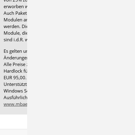
erworben werden.
Auch Pakete können gegen einen Aufpreis von 25% mit
Modulen anderer Normen (.at, .ch, .it bzw. .uk) erweitert
werden. Die Paketerweiterung umfasst alle entsprechenden
Module, die zum Zeitpunkt des Kaufs verfügbar sind. Das
sind i.d.R. weniger Module als nach deutscher Norm.
Es gelten unsere
Allgemeinen Geschäftsbedingungen
.
Änderungen und Irrtümer vorbehalten.
Alle Preise zzgl. Versandkosten und gesetzlicher MwSt.
Hardlock für Einzelplatzlizenz, je Arbeitsplatz erforderlich
EUR 95,00. Folgelizenz-/Netzwerkbedingungen auf Anfrage.
®
Unterstützte Betriebssysteme: Windows
11 (24H2),
Windows Server 2025 mit Windows Terminal Server.
Ausführliche Informationen auf
www.mbaec.de/service/systemvoraussetzungen