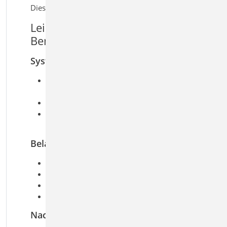
Dieses Modul ist auch verfügbar als S852.at | .uk
Leistungsmerkmale S852.de Holz-
Bemessung, zweiachsig
System
Nachweise für mehrere rechteckförmige
Querschnitte
Berücksichtigung geschwächter Querschnitte
Übernahmen zum Detailnachweis aus
EuroSta.holz-Modellen
Belastung
Lasteingabe auf Bemessungsniveau
Normallast
Querkraft
Moment
Nachweise