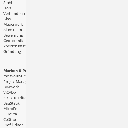
Stahl
Holz
Verbundbau
Glas
Mauerwerk
Aluminium
Bewehrung
Geotechnik
Positionsstatik
Gründung
Marken & Produkte
mb WorkSuite
ProjektManager
BIMwork
ViCADo
StrukturEditor
BauStatik
MicroFe
EuroSta
CoStruc
ProfilEditor