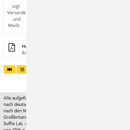
zzgl.
Versandkosten
und
MwSt.
Holzbau
BauStatik-Module nach DIN EN 1995-1-1
Alle aufgeführten Preise verstehen sich für Module/Pakete
nach deutschen Normgrundlagen (".de"). Module, die auch
nach den Normen für Österreich, Schweiz, Italien und
Großbritannien verfügbar sind, tragen ein entsprechendes
Suffix (.at, .ch, .it bzw. .uk) und können gegen einen Aufpreis
von 25% zusammen mit dem jeweiligen ".de"-Modul