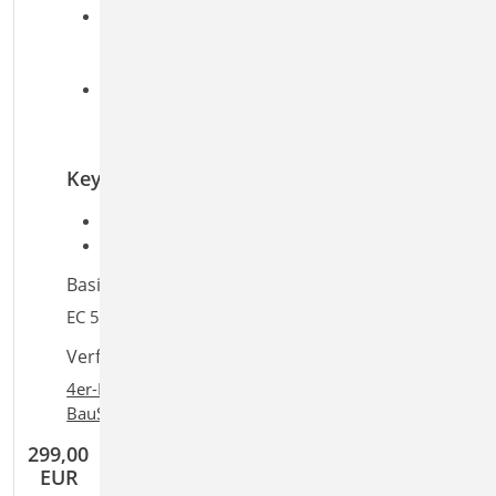
Grenzzustand der Tragfähigkeit, EC 5
Biegung, Normalkraft und Querkraft
Stabilität
Brandfall
brandreduzierter Querschnitt
Biegung, Normalkraft und Querkraft
Keywords
Aufgaben: Holzbau; Tragwerksplanung
Detailaufgaben: Querschnittswerte
Basiert auf den Normen:
EC 5, DIN EN 1995-1-1:2010-12
Verfügbar in den Paketen:
4er-Paket
,
10er-Paket
,
BauStatik classic
,
+
+
BauStatik comfort
,
Ing
classic
,
Ing
comfort
299,00
EUR