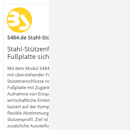
S484.de Stahl-Stützenfuß, eingespannt mit übers
Stahl
‑
St
ü
tzenf
üß
e mit
ü
berstehender
Fu
ß
platte sicher bemessen
Mit dem Modul S484.de Stahl‑Stützenfuß, eingespannt
mit überstehender Fußplatte bemessen Sie biegesteife
Stützenanschlüsse nach Eurocode 3. Die überstehende
Fußplatte mit Zugankern ermöglicht die sichere
Aufnahme von Einspannmomenten und deren
wirtschaftliche Einleitung in das Fundament. Das Modul
basiert auf der Komponentenmethode und erlaubt eine
flexible Abstimmung von Fußplatte, Ankern und
Stützenprofil. Ziel ist eine effiziente Konstruktion ohne
zusätzliche Aussteifungsrippen. So erhalten Sie eine