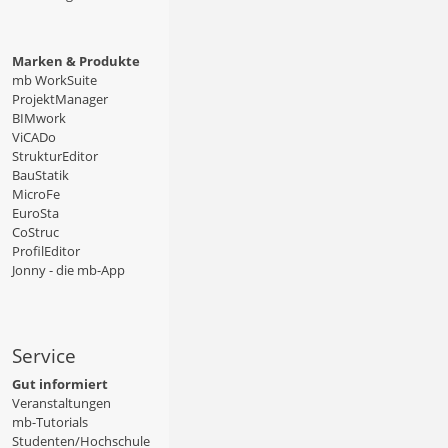
Marken & Produkte
mb WorkSuite
ProjektManager
BIMwork
ViCADo
StrukturEditor
BauStatik
MicroFe
EuroSta
CoStruc
ProfilEditor
Jonny - die mb-App
Service
Gut informiert
Veranstaltungen
mb-Tutorials
Studenten/Hochschule