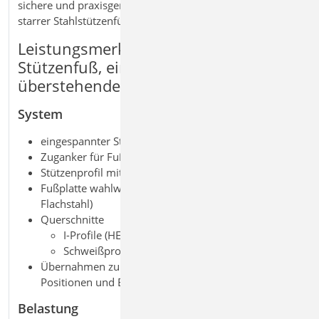
sichere und praxisgerechte Lösung für die Bemessung
starrer Stahlstützenfüße.
Leistungsmerkmale S484.de Stahl-
Stützenfuß, eingespannt mit
überstehender Fußplatte
System
eingespannter Stahl-Stützenfuß mit Fußplatte
Zuganker für Fußplatte
Stützenprofil mit überstehender Fußplatte
Fußplatte wahlweise mit Schubdübel (Profil,
Flachstahl)
Querschnitte
I-Profile (HEA, HEB …)
Schweißprofile (symmetrisch)
Übernahmen zum Detailnachweis aus BauStatik-
Positionen und EuroSta.stahl-Modellen
Belastung