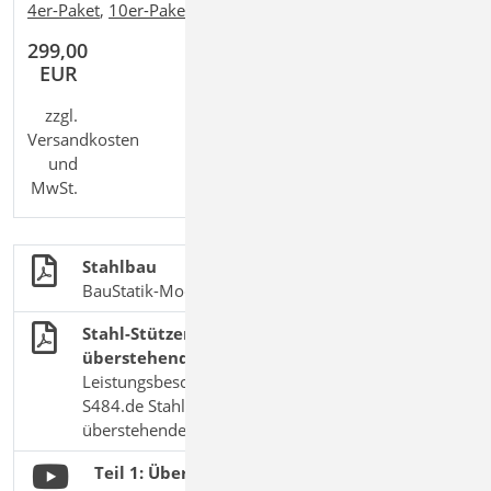
4er-Paket
,
10er-Paket
299,00
EUR
zzgl.
Versandkosten
und
MwSt.
Stahlbau
BauStatik-Module nach DIN EN 1993-1-1
Stahl-Stützenfuß, eingespannt mit
überstehender Fußplatte
Leistungsbeschreibung des BauStatik-Moduls
S484.de Stahl-Stützenfuß, eingespannt mit
überstehender Fußplatte
Teil 1: Übersicht der Grundprinzipien