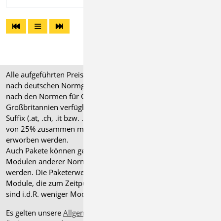
Alle aufgeführten Preise verstehen sich für Module/Pakete
nach deutschen Normgrundlagen (".de"). Module, die auch
nach den Normen für Österreich, Schweiz, Italien und
Großbritannien verfügbar sind, tragen ein entsprechendes
Suffix (.at, .ch, .it bzw. .uk) und können gegen einen Aufpreis
von 25% zusammen mit dem jeweiligen ".de"-Modul
erworben werden.
Auch Pakete können gegen einen Aufpreis von 25% mit
Modulen anderer Normen (.at, .ch, .it bzw. .uk) erweitert
werden. Die Paketerweiterung umfasst alle entsprechenden
Module, die zum Zeitpunkt des Kaufs verfügbar sind. Das
sind i.d.R. weniger Module als nach deutscher Norm.
Es gelten unsere
Allgemeinen Geschäftsbedingungen
.