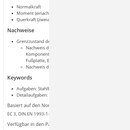
Normalkraft
Moment (einachsig)
Querkraft (zweiachsig)
Nachweise
Grenzzustand der Tragfähigkeit, EC 3
Nachweis des Anschlusses nach der
Komponentenmethode (Schweißnähte, Anker,
Fußplatte, Betonpressung)
Nachweis der Schubkrafteinleitung
Keywords
Aufgaben: Stahlbau; Tragwerksplanung
Detailaufgaben: Anschluss; Stütze
Basiert auf den Normen:
EC 3, DIN EN 1993-1-8:2010-12
Verfügbar in den Paketen: