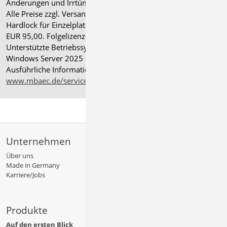
Änderungen und Irrtümer vorbehalten.
Alle Preise zzgl. Versandkosten und gesetzlicher MwSt.
Hardlock für Einzelplatzlizenz, je Arbeitsplatz erforderlich
EUR 95,00. Folgelizenz-/Netzwerkbedingungen auf Anfrage.
®
Unterstützte Betriebssysteme: Windows
11 (24H2),
Windows Server 2025 mit Windows Terminal Server.
Ausführliche Informationen auf
www.mbaec.de/service/systemvoraussetzungen
Unternehmen
Über uns
Made in Germany
Karriere/Jobs
Produkte
Auf den ersten Blick