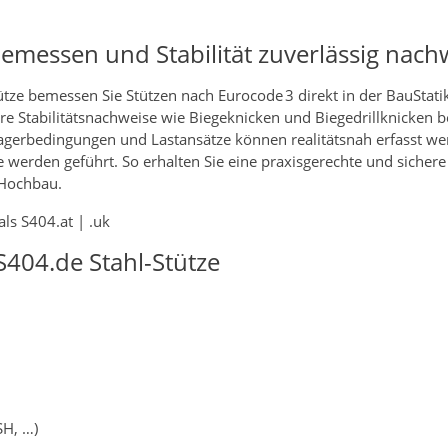
bemessen und Stabilität zuverlässig nac
tze bemessen Sie Stützen nach Eurocode 3 direkt in der BauStati
e Stabilitätsnachweise wie Biegeknicken und Biegedrillknicken be
Lagerbedingungen und Lastansätze können realitätsnah erfasst w
werden geführt. So erhalten Sie eine praxisgerechte und sichere
 Hochbau.
ls S404.at | .uk
404.de Stahl-Stütze
SH, …)