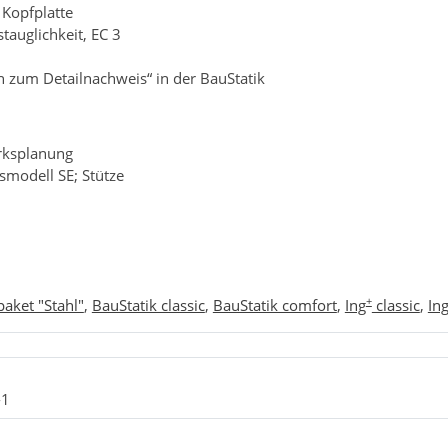
Kopfplatte
auglichkeit, EC 3
zum Detailnachweis“ in der BauStatik
rksplanung
smodell SE; Stütze
+
paket "Stahl"
,
BauStatik classic
,
BauStatik comfort
,
Ing
classic
,
In
-1