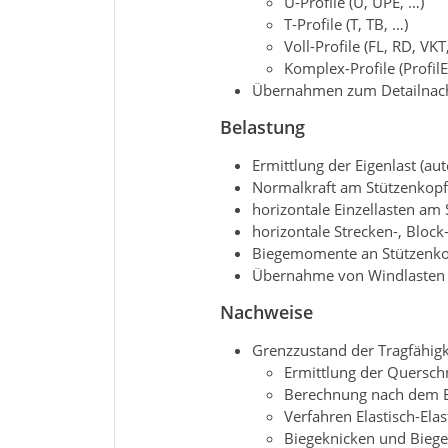
U-Profile (U, UPE, …)
T-Profile (T, TB, …)
Voll-Profile (FL, RD, VKT
Komplex-Profile (ProfilE
Übernahmen zum Detailnachw
Belastung
Ermittlung der Eigenlast (au
Normalkraft am Stützenkopf (
horizontale Einzellasten am 
horizontale Strecken-, Bloc
Biegemomente an Stützenkop
Übernahme von Windlasten 
Nachweise
Grenzzustand der Tragfähigk
Ermittlung der Querschni
Berechnung nach dem E
Verfahren Elastisch-Elas
Biegeknicken und Biegedr