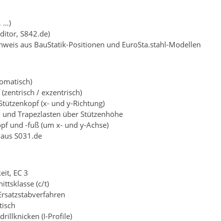
, …)
ditor, S842.de)
eis aus BauStatik-Positionen und EuroSta.stahl-Modellen
tomatisch)
zentrisch / exzentrisch)
Stützenkopf (x- und y-Richtung)
k- und Trapezlasten über Stützenhöhe
f und -fuß (um x- und y-Achse)
aus S031.de
eit, EC 3
ttsklasse (c/t)
rsatzstabverfahren
tisch
illknicken (I-Profile)