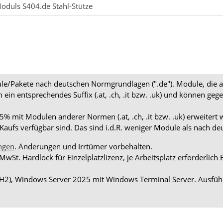
oduls S404.de Stahl-Stütze
dule/Pakete nach deutschen Normgrundlagen (".de"). Module, die 
en ein entsprechendes Suffix (.at, .ch, .it bzw. .uk) und können
 mit Modulen anderer Normen (.at, .ch, .it bzw. .uk) erweitert 
aufs verfügbar sind. Das sind i.d.R. weniger Module als nach d
ngen
. Änderungen und Irrtümer vorbehalten.
 MwSt. Hardlock für Einzelplatzlizenz, je Arbeitsplatz erforderli
H2), Windows Server 2025 mit Windows Terminal Server. Ausführ