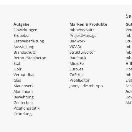
Se
Aufgabe
Marken & Produkte
Gut
Einwirkungen
mb WorkSuite
Ver
Erdbeben
ProjektManager
mb-
Lastweiterleitung
BIMwork
Stu
Aussteifung
ViCADo
mb
Brandschutz
StrukturEditor
mb-
Beton-/Stahlbeton
BauStatik
mb-
Stahl
MicroFe
Hil
Holz
EuroSta
Hot
Verbundbau
CoStruc
mb 
Glas
ProfilEditor
Ers
Mauerwerk
Jonny - die mb-App
Sch
Aluminium
Adm
Bewehrung
Dow
Geotechnik
Akt
Positionsstatik
Gründung