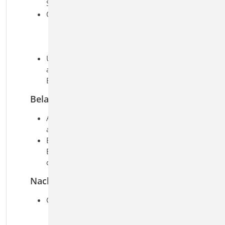
Stirnplatte oder Winkel
Querschnitte
I-Profile (HEA, HEB, …)
Schweißprofile
(symmetrisch/unsymmetrisch)
Übernahmen zum Detailnachweis
aus BauStatik-Positionen und
EuroSta.stahl-Modellen
Belastung
Auflagerkraft (V
) im
d
anzuschließenden Profil
Berücksichtigung des
Exzentrizitätsmomentes (M
) und
yd
des Torsionsmomentes (M
)
Td
Nachweise
Grenzzustand der Tragfähigkeit, EC 3
Ausklinkung des Trägers
Anschluss mit Fahnenblech