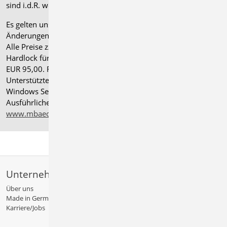
sind i.d.R. weniger Module als nach deutscher Norm.
Es gelten unsere
Allgemeinen Geschäftsbedingungen
.
Änderungen und Irrtümer vorbehalten.
Alle Preise zzgl. Versandkosten und gesetzlicher MwSt.
Hardlock für Einzelplatzlizenz, je Arbeitsplatz erforderlich
EUR 95,00. Folgelizenz-/Netzwerkbedingungen auf Anfrage.
®
Unterstützte Betriebssysteme: Windows
11 (24H2),
Windows Server 2025 mit Windows Terminal Server.
Ausführliche Informationen auf
www.mbaec.de/service/systemvoraussetzungen
Unternehmen
Über uns
Made in Germany
Karriere/Jobs