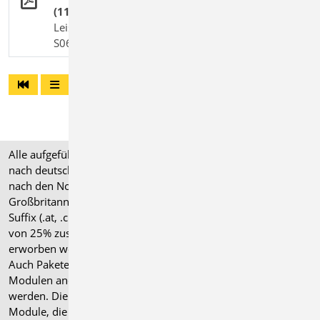
(11/08)
Leistungsbeschreibung des BauStatik-Moduls
S064 | Vorgänger-Modul zu S381.de
Alle aufgeführten Preise verstehen sich für Module/Pakete
nach deutschen Normgrundlagen (".de"). Module, die auch
nach den Normen für Österreich, Schweiz, Italien und
Großbritannien verfügbar sind, tragen ein entsprechendes
Suffix (.at, .ch, .it bzw. .uk) und können gegen einen Aufpreis
von 25% zusammen mit dem jeweiligen ".de"-Modul
erworben werden.
Auch Pakete können gegen einen Aufpreis von 25% mit
Modulen anderer Normen (.at, .ch, .it bzw. .uk) erweitert
werden. Die Paketerweiterung umfasst alle entsprechenden
Module, die zum Zeitpunkt des Kaufs verfügbar sind. Das