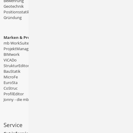
Bewehrung
Geotechnik
Positionsstatik
Gründung
Marken & Produkte
mb WorkSuite
ProjektManager
BIMwork
ViCADo
StrukturEditor
BauStatik
MicroFe
EuroSta
CoStruc
ProfilEditor
Jonny - die mb-App
Service