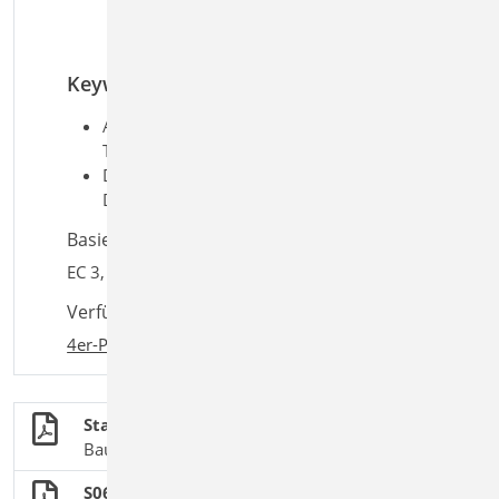
Anschluss mit Stirnplatte
Anschluss mit Winkeln
Keywords
Aufgaben: Stahlbau;
Tragwerksplanung
Detailaufgaben: Anschluss;
Detailnachweis
Basiert auf den Normen:
EC 3, DIN EN 1993-1-1:2010-12
Verfügbar in den Paketen:
4er-Paket
,
10er-Paket
Stahlbau
BauStatik-Module nach DIN EN 1993-1-1
S064 Stahl-Trägerausklinkung, DIN 18800