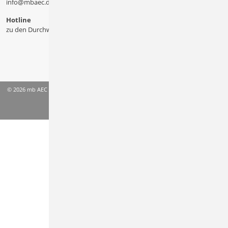
info@mbaec.de
Hotline
zu den Durchwahlen
© 2026 mb AEC Software GmbH
AGB
Datenschutzinformation
Impressum