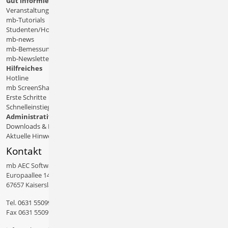
Gut informiert
Veranstaltungen
mb-Tutorials
Studenten/Hochschule
mb-news
mb-Bemessungstafeln
mb-Newsletter
Hilfreiches
Hotline
mb ScreenShare
Erste Schritte
Schnelleinstiege & Doku
Administratives
Downloads & Patches
Aktuelle Hinweise
Kontakt
mb AEC Software GmbH
Europaallee 14
67657 Kaiserslautern
Tel.
0631 550999 11
Fax 0631 550999 20