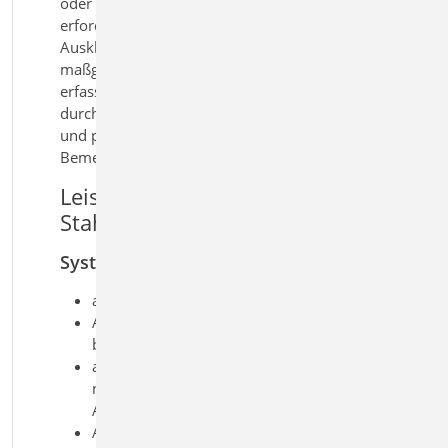
oder Fahnenbleche und ermittelt die
erforderlichen
Ausklinkungsabmessungen. Alle
maßgebenden Beanspruchungen werden
erfasst und die relevanten Nachweise
durchgeführt. So erhalten Sie eine sichere
und praxisgerechte Lösung für die
Bemessung ausgeklinkter Stahlträger.
Leistungsmerkmale S381.de
Stahl-Trägerausklinkung
System
ausgeklinkter Trägeranschluss
Ausklinkung oben, unten oder
beidseitig
automatische Ermittlung der
notwendigen
Ausklinkungsabmessungen
Anschluss über Fahnenblech,