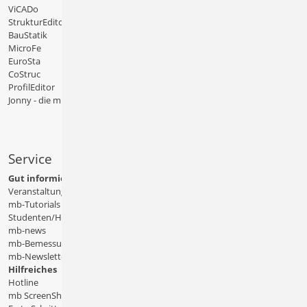
ViCADo
StrukturEditor
BauStatik
MicroFe
EuroSta
CoStruc
ProfilEditor
Jonny - die mb-App
Service
Gut informiert
Veranstaltungen
mb-Tutorials
Studenten/Hochschule
mb-news
mb-Bemessungstafeln
mb-Newsletter
Hilfreiches
Hotline
mb ScreenShare