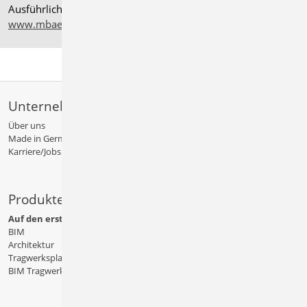
Ausführliche Informationen auf
www.mbaec.de/service/systemvoraussetzungen
Unternehmen
Über uns
Made in Germany
Karriere/Jobs
Produkte
Auf den ersten Blick
BIM
Architektur
Tragwerksplanung
BIM Tragwerksplanung