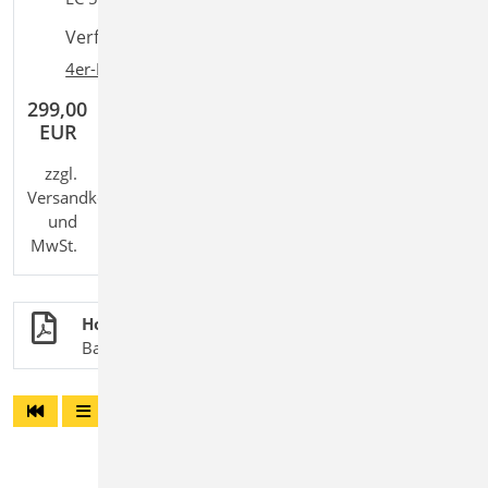
Verfügbar in den Paketen:
4er-Paket
,
10er-Paket
299,00
EUR
zzgl.
Versandkosten
und
MwSt.
Holzbau
BauStatik-Module nach DIN EN 1995-1-1