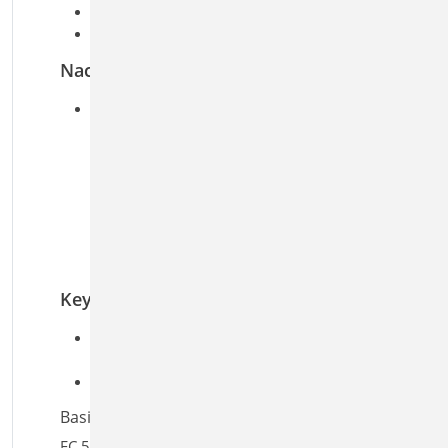
Umrechnung von Einzel- in Streckenlasten
achsenbezogene Auflagerkräfte
Nachweise
Grenzzustand der Tragfähigkeit, EC 5
Ermittlung der Bemessungsschnittgrößen
Rippen und Gurte unter
Normalkraftbeanspruchung, ggf. mit
Knicknachweis
Beplankung und Verbindungsmittel
Verbindung Wand- und Deckenscheibe
Anschluss an Wandtafel
Keywords
Aufgaben: Holzbau; Tragwerksplanung;
Aussteifung; Erdbeben
Detailaufgaben: Decke
Basiert auf den Normen:
EC 5, DIN EN 1995-1-1:2010-12