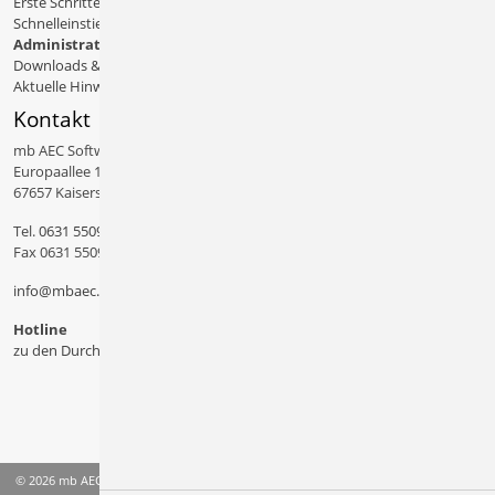
Erste Schritte
Schnelleinstiege & Doku
Administratives
Downloads & Patches
Aktuelle Hinweise
Kontakt
mb AEC Software GmbH
Europaallee 14
67657 Kaiserslautern
Tel.
0631 550999 11
Fax 0631 550999 20
info@mbaec.de
Hotline
zu den Durchwahlen
© 2026 mb AEC Software GmbH