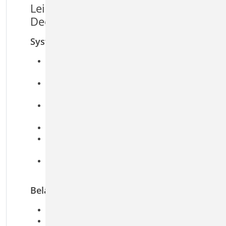
Leistungsmerkmale S281.de Holz-
Deckenscheibe, Aussteifung
System
vereinfachtes System als Einfeldträger oder
Kragarm
elastisch gelagerte Scheibe (Vorgabe der
Aussteifungsachsen)
Vorgabe von Rand- und Innenrippen sowie
Gurten
ein- oder zweiseitige Beplankung
Übernahme der Systemeingabe aus dem Modul
S820.de möglich
Übernahmen zum Detailnachweis aus
BauStatik-Positionen
Belastung
Gleich- und Trapezlasten
Einzellasten