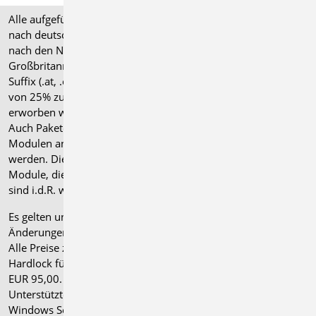
Alle aufgeführten Preise verstehen sich für Module/Pakete
nach deutschen Normgrundlagen (".de"). Module, die auch
nach den Normen für Österreich, Schweiz, Italien und
Großbritannien verfügbar sind, tragen ein entsprechendes
Suffix (.at, .ch, .it bzw. .uk) und können gegen einen Aufpreis
von 25% zusammen mit dem jeweiligen ".de"-Modul
erworben werden.
Auch Pakete können gegen einen Aufpreis von 25% mit
Modulen anderer Normen (.at, .ch, .it bzw. .uk) erweitert
werden. Die Paketerweiterung umfasst alle entsprechenden
Module, die zum Zeitpunkt des Kaufs verfügbar sind. Das
sind i.d.R. weniger Module als nach deutscher Norm.
Es gelten unsere
Allgemeinen Geschäftsbedingungen
.
Änderungen und Irrtümer vorbehalten.
Alle Preise zzgl. Versandkosten und gesetzlicher MwSt.
Hardlock für Einzelplatzlizenz, je Arbeitsplatz erforderlich
EUR 95,00. Folgelizenz-/Netzwerkbedingungen auf Anfrage.
®
Unterstützte Betriebssysteme: Windows
11 (24H2),
Windows Server 2025 mit Windows Terminal Server.