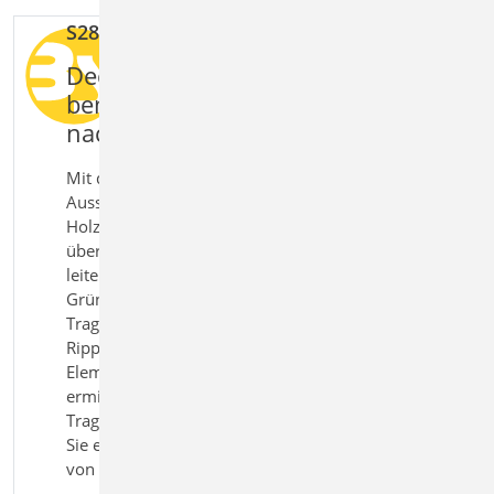
S281.de Holz-Deckenscheibe, Aussteifung
Deckenscheiben im Holzbau sicher
bemessen und Aussteifung
nachweisen
Mit dem Modul S281.de Holz‑Deckenscheibe,
Aussteifung bemessen Sie Deckenscheiben im
Holzbau nach Eurocode 5. Deckenscheiben
übernehmen die Aussteifung von Gebäuden und
leiten horizontale Kräfte sicher in Wände und
Gründung ab. Das Modul bildet das scheibenartige
Tragverhalten vereinfacht ab und berücksichtigt
Rippen, Gurte sowie Beplankungen als tragende
Elemente. Die maßgebenden Schnittgrößen werden
ermittelt und alle relevanten Nachweise für
Tragfähigkeit und Verbindungen geführt. So erhalten
Sie eine praxisgerechte Lösung für die Bemessung
von aussteifenden Deckensystemen im Holzbau.