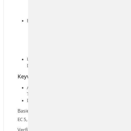
Verbindungsmittel unter
Berücksichtigung der
Randbedingungen (Abstände)
Brandfall
brandreduzierter Querschnitt
oder Eigenschaften
Biegung und Querkraft
inkl. Nachweis der
Verbindungsmittel
Übergaben für „Übernahmen zum
Detailnachweis“ in der BauStatik
Keywords
Aufgaben: Holzbau;
Tragwerksplanung; Aussteifung
Detailaufgaben: Dach; Träger
Basiert auf den Normen:
EC 5, DIN EN 1995-1-1:2010-12
Verfügbar in den Paketen: