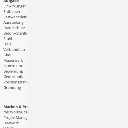
Aufgabe
Einwirkungen
Erdbeben
Lastweiterleitung
Aussteifung
Brandschutz
Beton-/Stahlbeton
Stahl
Holz
Verbundbau
Glas
Mauerwerk
Aluminium
Bewehrung
Geotechnik
Positionsstatik
Gründung
Marken & Produkte
mb WorkSuite
ProjektManager
BIMwork