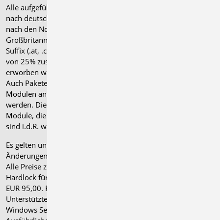
Alle aufgeführten Preise verstehen sich für Module/Pakete
nach deutschen Normgrundlagen (".de"). Module, die auch
nach den Normen für Österreich, Schweiz, Italien und
Großbritannien verfügbar sind, tragen ein entsprechendes
Suffix (.at, .ch, .it bzw. .uk) und können gegen einen Aufpreis
von 25% zusammen mit dem jeweiligen ".de"-Modul
erworben werden.
Auch Pakete können gegen einen Aufpreis von 25% mit
Modulen anderer Normen (.at, .ch, .it bzw. .uk) erweitert
werden. Die Paketerweiterung umfasst alle entsprechenden
Module, die zum Zeitpunkt des Kaufs verfügbar sind. Das
sind i.d.R. weniger Module als nach deutscher Norm.
Es gelten unsere
Allgemeinen Geschäftsbedingungen
.
Änderungen und Irrtümer vorbehalten.
Alle Preise zzgl. Versandkosten und gesetzlicher MwSt.
Hardlock für Einzelplatzlizenz, je Arbeitsplatz erforderlich
EUR 95,00. Folgelizenz-/Netzwerkbedingungen auf Anfrage.
®
Unterstützte Betriebssysteme: Windows
11 (24H2),
Windows Server 2025 mit Windows Terminal Server.