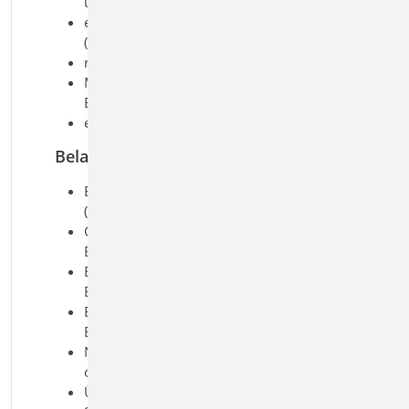
und Randstreben
einachsige Beanspruchung
(Lastangriff am Balken)
rechteckige Querschnitte
Momenten- und Querkraftgelenke im
Balken
elastische Auflagerbedingungen
Belastung
Ermittlung der Eigenlast
(automatisch)
Gleich- und Deckenlasten auf den
Balken
Block- und Trapezlasten auf den
Balken
Einzellasten und -momente auf den
Balken
Normallast (Lastangriff am rechten
oder linken Balkenende)
Übernahme von Wind- und