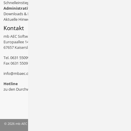
Schnelleinstiege & Doku
Administratives
Downloads & Patches
Aktuelle Hinweise
Kontakt
mb AEC Software GmbH
Europaallee 14
67657 Kaiserslautern
Tel.
0631 550999 11
Fax 0631 550999 20
info@mbaec.de
Hotline
zu den Durchwahlen
© 2026 mb AEC Software GmbH