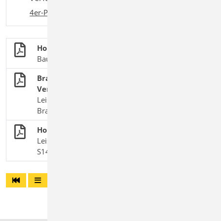
4er-Paket
,
10er-Paket
Holzbau
BauStatik-Module nach DIN EN 1995-1-1
Brandnachweise für Bauteile mit
Verbindungsmittel
Leistungsübersicht zum Thema „baulicher
Brandschutz“
Holz-Kopfbandbalken
Leistungsbeschreibung des BauStatik-Moduls
S141.de Holz-Kopfbandbalken