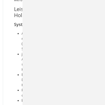
Leistungsmerkmale S141.de
Holz-Kopfbandbalken
System
Anschlüsse übertragen wahlweise
nur Druck oder Druck und Zug
(Berücksichtigung bei der
Schnittgrößenermittlung)
je nach Auswahl sind die
Anschlussarten Stirnversatz, Knaggen
sowie außenliegende Stahl- oder
Holzlaschen möglich
Balken als Einfeld- oder
Durchlaufträger mit oder ohne
Kragarm
Pendelstützen, Kragstützen oder
direkte Lagerung
beliebige Anordnung der Kopfbänder