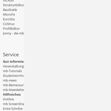
ViCADo
StrukturEditor
BauStatik
MicroFe
EuroSta
CoStruc
ProfilEditor
Jonny - die mb-App
Service
Gut informiert
Veranstaltungen
mb-Tutorials
Studenten/Hochschule
mb-news
mb-Bemessungstafeln
mb-Newsletter
Hilfreiches
Hotline
mb ScreenShare
Erste Schritte