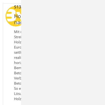
S135.de Holz-Schwelle und Streichbalken
Holz
‑
Beton
‑
Verbindungen sicher
nachweisen und bemessen
Mit dem Modul S135.de Holz‑Schwelle und
Streichbalken bemessen Sie Verbindungen zwischen
Holzbauteilen und Beton nach Eurocode 2 und
Eurocode 5. Die Positionstypen Schwellen und
seitlich befestigte Balken (Streichbalken) können
realitätsnah modelliert und unter vertikalen und
horizontalen Lasten untersucht werden. Die
Bemessung erfolgt für gerissenen und ungerissenen
Beton unter Berücksichtigung von Bolzenanker als
Verbindungsmittel. Alle relevanten Nachweise für
Beton, Holz und Verbindungsmittel werden geführt.
So erhalten Sie eine sichere und praxisgerechte
Lösung für die Bemessung von
Holz‑Beton‑Anschlüssen.