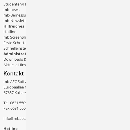
Studenten/Hochschule
mb-news
mb-Bemessungstafeln
mb-Newsletter
Hilfreiches
Hotline
mb ScreenShare
Erste Schritte
Schnelleinstiege & Doku
Administratives
Downloads & Patches
Aktuelle Hinweise
Kontakt
mb AEC Software GmbH
Europaallee 14
67657 Kaiserslautern
Tel.
0631 550999 11
Fax 0631 550999 20
info@mbaec.de
Hotline