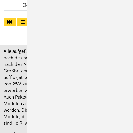
EN 1995, DIN EN 1992
Alle aufgeführten Preise verstehen sich für Module/Pakete
nach deutschen Normgrundlagen (".de"). Module, die auch
nach den Normen für Österreich, Schweiz, Italien und
Großbritannien verfügbar sind, tragen ein entsprechendes
Suffix (.at, .ch, .it bzw. .uk) und können gegen einen Aufpreis
von 25% zusammen mit dem jeweiligen ".de"-Modul
erworben werden.
Auch Pakete können gegen einen Aufpreis von 25% mit
Modulen anderer Normen (.at, .ch, .it bzw. .uk) erweitert
werden. Die Paketerweiterung umfasst alle entsprechenden
Module, die zum Zeitpunkt des Kaufs verfügbar sind. Das
sind i.d.R. weniger Module als nach deutscher Norm.