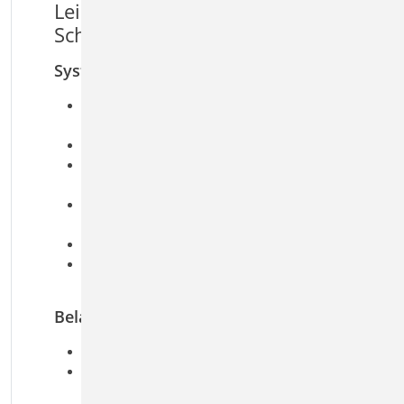
Leistungsmerkmale S135.de Holz-
Schwelle und Streichbalken
System
Schwelle z.B. für Dachtragwerke oder
Streichbalken für seitlich befestige Balken
kontinuierliche oder punktuelle Lagerung
Montage an/auf Untergrund wie Balken, Decke
und Wand
relative Verschiebung von Schwelle, bzw.
Balken zu Untergrund
Rechteckquerschnitte
Bolzenanker als Verbindungsmittel (Fa. Fischer,
Hilti, Würth)
Belastung
Ermittlung der Eigenlast (automatisch)
Linienlasten in Längs- und Querrichtung zum
Bauteil