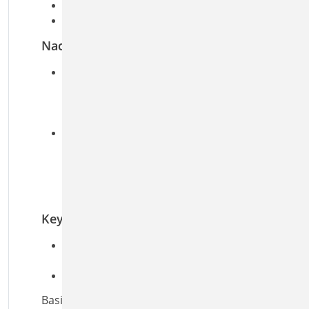
Lastabtrag aus Bauteil-Positionen
wahlweise exzentrischer Lastangriff
Nachweise
Grenzzustand der Tragfähigkeit, EC 2
Stahlversagen und Herausziehen des
Verbindungsmittels
Betonbruch und Spalten
Grenzzustand der Tragfähigkeit, EC 5
Querzugversagen
Pressung unter Unterlegscheibe
Querzugverstärkung
Tragfähigkeit Verbindungsmittel
Keywords
Aufgaben: Holzbau; Tragwerksplanung;
Beton-/Stahlbetonbau
Detailaufgaben: Dach; Träger; Anschluss
Basiert auf den Normen: