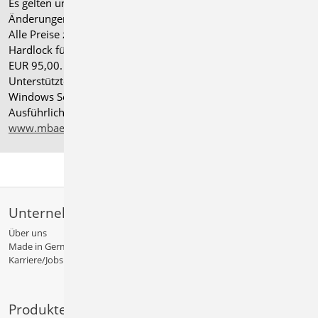
Es gelten unsere
Allgemeinen Geschäftsbedingungen
.
Änderungen und Irrtümer vorbehalten.
Alle Preise zzgl. Versandkosten und gesetzlicher MwSt.
Hardlock für Einzelplatzlizenz, je Arbeitsplatz erforderlich
EUR 95,00. Folgelizenz-/Netzwerkbedingungen auf Anfrage.
®
Unterstützte Betriebssysteme: Windows
11 (24H2),
Windows Server 2025 mit Windows Terminal Server.
Ausführliche Informationen auf
www.mbaec.de/service/systemvoraussetzungen
Unternehmen
Über uns
Made in Germany
Karriere/Jobs
Produkte