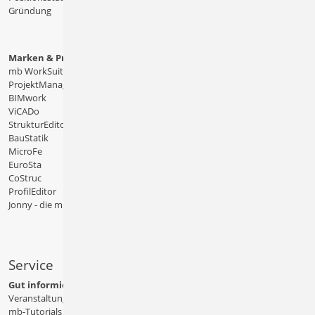
Gründung
Marken & Produkte
mb WorkSuite
ProjektManager
BIMwork
ViCADo
StrukturEditor
BauStatik
MicroFe
EuroSta
CoStruc
ProfilEditor
Jonny - die mb-App
Service
Gut informiert
Veranstaltungen
mb-Tutorials