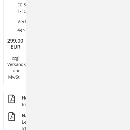
EC 5, DIN EN 1995-1-1:2010-12, EC 2, DIN EN 1992-
1-1:2011-01
Verfügbar in den Paketen:
4er-Paket
,
10er-Paket
299,00
EUR
zzgl.
Versandkosten
und
MwSt.
Holzbau
BauStatik-Module nach DIN EN 1995-1-1
Nachweis von Holz-Beton-Verbindungen
Leistungsbeschreibung des BauStatik-Moduls
S135.de Holz-Schwelle und Streichbalken – DIN