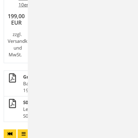
+
+
10er-Paket
,
Ing
classic
,
Ing
comfort
199,00
EUR
zzgl.
Versandkosten
und
MwSt.
Grundlagen + Einwirkungen
BauStatik-Module nach DIN EN 1990, DIN EN
1991-1 und DIN EN 1998-1-3
S024 Wind- und Schneelastzonen
Leistungsbeschreibung des BauStatik-Moduls
S024 | Vorgänger-Modul zu S037.de