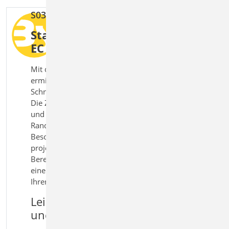
S037.de Wind- und Schneelastzonen
Standortbezogene Lasten nach
EC 1 sicher bestimmen
Mit dem Modul S037.de Wind- und Schneelastzonen
ermitteln und dokumentieren Sie Windzonen und
Schneelastzonen standortbezogen nach Eurocode 1.
Die Zuordnung erfolgt auf Basis von Postleitzahl
und Ortsangaben und berücksichtigt relevante
Randbedingungen wie Geländehöhe und regionale
Besonderheiten. Die ermittelten Zonen können
projektweit übernommen und in der statischen
Berechnung weiterverwendet werden. So entsteht
eine zuverlässige Grundlage für die Lastansätze in
Ihrer Tragwerksplanung.
Leistungsmerkmale S037.de Wind-
und Schneelastzonen