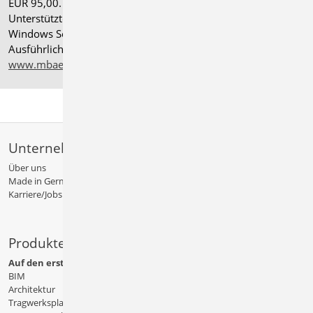
EUR 95,00. Folgelizenz-/Netzwerkbedingungen auf Anfrage.
®
Unterstützte Betriebssysteme: Windows
11 (24H2),
Windows Server 2025 mit Windows Terminal Server.
Ausführliche Informationen auf
www.mbaec.de/service/systemvoraussetzungen
Unternehmen
Über uns
Made in Germany
Karriere/Jobs
Produkte
Auf den ersten Blick
BIM
Architektur
Tragwerksplanung