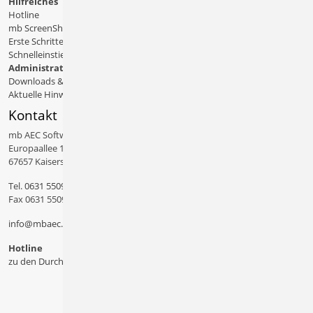
Hilfreiches
Hotline
mb ScreenShare
Erste Schritte
Schnelleinstiege & Doku
Administratives
Downloads & Patches
Aktuelle Hinweise
Kontakt
mb AEC Software GmbH
Europaallee 14
67657 Kaiserslautern
Tel.
0631 550999 11
Fax 0631 550999 20
info@mbaec.de
Hotline
zu den Durchwahlen