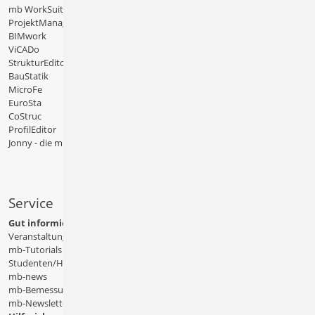
mb WorkSuite
ProjektManager
BIMwork
ViCADo
StrukturEditor
BauStatik
MicroFe
EuroSta
CoStruc
ProfilEditor
Jonny - die mb-App
Service
Gut informiert
Veranstaltungen
mb-Tutorials
Studenten/Hochschule
mb-news
mb-Bemessungstafeln
mb-Newsletter