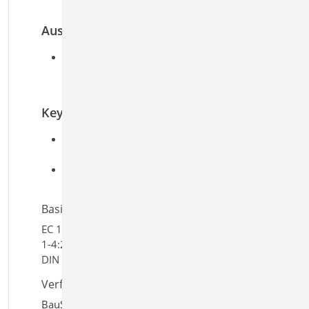
der Baugrundklasse
Ausgabe
Windzonen und Schneelastzonen nach
Verwaltungsgrenzen DIBt, Suche nach
Postleitzahlen
Keywords
Aufgaben: Grundlagen & Einwirkungen;
Tragwerksplanung
Detailaufgaben: Lastermittlung und
Lastverteilung
Basiert auf den Normen:
EC 1, DIN EN 1991-1-1:2010-12, EC 1, DIN EN 1991-
1-4:2010-12, EC 1, DIN EN 1991-1-3:2010-12, EC 8,
DIN EN 1998-1-3:2010-12
Verfügbar in den Paketen:
BauStatik classic
,
BauStatik comfort
,
4er-Paket
,