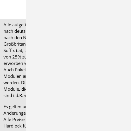
Alle aufgeführten Preise verstehen sich für Module/Pakete
nach deutschen Normgrundlagen (".de"). Module, die auch
nach den Normen für Österreich, Schweiz, Italien und
Großbritannien verfügbar sind, tragen ein entsprechendes
Suffix (.at, .ch, .it bzw. .uk) und können gegen einen Aufpreis
von 25% zusammen mit dem jeweiligen ".de"-Modul
erworben werden.
Auch Pakete können gegen einen Aufpreis von 25% mit
Modulen anderer Normen (.at, .ch, .it bzw. .uk) erweitert
werden. Die Paketerweiterung umfasst alle entsprechenden
Module, die zum Zeitpunkt des Kaufs verfügbar sind. Das
sind i.d.R. weniger Module als nach deutscher Norm.
Es gelten unsere
Allgemeinen Geschäftsbedingungen
.
Änderungen und Irrtümer vorbehalten.
Alle Preise zzgl. Versandkosten und gesetzlicher MwSt.
Hardlock für Einzelplatzlizenz, je Arbeitsplatz erforderlich