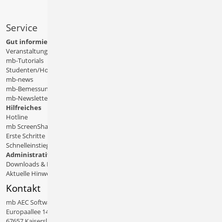
Service
Gut informiert
Veranstaltungen
mb-Tutorials
Studenten/Hochschule
mb-news
mb-Bemessungstafeln
mb-Newsletter
Hilfreiches
Hotline
mb ScreenShare
Erste Schritte
Schnelleinstiege & Doku
Administratives
Downloads & Patches
Aktuelle Hinweise
Kontakt
mb AEC Software GmbH
Europaallee 14
67657 Kaiserslautern