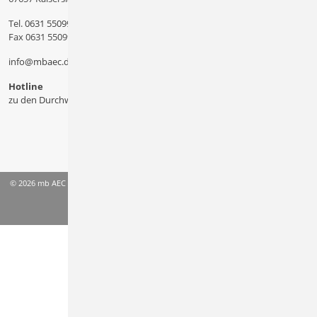
Tel.
0631 550999 11
Fax 0631 550999 20
info@mbaec.de
Hotline
zu den Durchwahlen
© 2026 mb AEC Software GmbH
AGB
Datenschutzinformation
Impressum