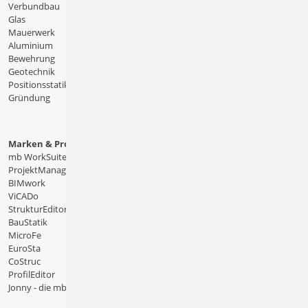
Verbundbau
Glas
Mauerwerk
Aluminium
Bewehrung
Geotechnik
Positionsstatik
Gründung
Marken & Produkte
mb WorkSuite
ProjektManager
BIMwork
ViCADo
StrukturEditor
BauStatik
MicroFe
EuroSta
CoStruc
ProfilEditor
Jonny - die mb-App