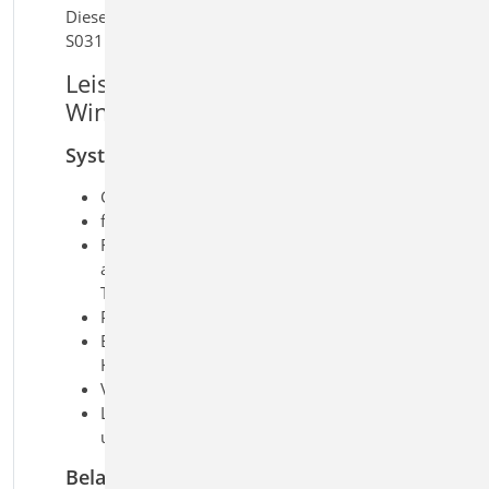
Dieses Modul ist auch verfügbar als
S031.at.
Leistungsmerkmale S031.de
Wind- und Schneelasten
System
Gebäude mit rechteckigem Grundriss
freistehende Wände
Flachdächer (scharfkantige,
abgerundete oder abgeschrägte
Traufe oder Attika)
Pult-, Sattel-, Walm- und Trogdächer
Berücksichtigung von
Höhenversprüngen an Dächern
Vordächer
Lastermittlung für Bauteile in Dach-
und Wandlage
Belastung