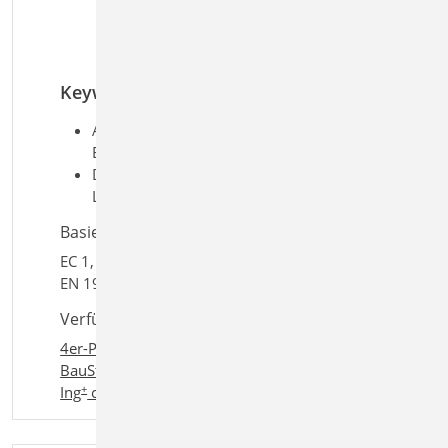
Traufe
Schneelast F
auf
e
Schneefanggitter
Keywords
Aufgaben: Grundlagen &
Einwirkungen; Tragwerksplanung
Detailaufgaben: Lastermittlung und
Lastverteilung
Basiert auf den Normen:
EC 1, DIN EN 1991-1-3:2010-12, EC 1, DIN
EN 1991-1-4:2010-12
Verfügbar in den Paketen:
4er-Paket
,
10er-Paket
,
BauStatik classic
,
+
BauStatik comfort
,
Ing
classic
,
+
Ing
comfort