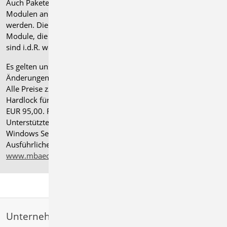
Auch Pakete können gegen einen Aufpreis von 25% mit
Modulen anderer Normen (.at, .ch, .it bzw. .uk) erweitert
werden. Die Paketerweiterung umfasst alle entsprechenden
Module, die zum Zeitpunkt des Kaufs verfügbar sind. Das
sind i.d.R. weniger Module als nach deutscher Norm.
Es gelten unsere
Allgemeinen Geschäftsbedingungen
.
Änderungen und Irrtümer vorbehalten.
Alle Preise zzgl. Versandkosten und gesetzlicher MwSt.
Hardlock für Einzelplatzlizenz, je Arbeitsplatz erforderlich
EUR 95,00. Folgelizenz-/Netzwerkbedingungen auf Anfrage.
®
Unterstützte Betriebssysteme: Windows
11 (24H2),
Windows Server 2025 mit Windows Terminal Server.
Ausführliche Informationen auf
www.mbaec.de/service/systemvoraussetzungen
Unternehmen