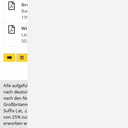
Grundlagen + Einwirkungen
BauStatik-Module nach DIN EN 1990, DIN EN
1991-1 und DIN EN 1998-1-3
Wind- und Schneelasten auf Gebäude
Leistungsbeschreibung des BauStatik-Moduls
S031.de Wind- und Schneelasten
Alle aufgeführten Preise verstehen sich für Module/Pakete
nach deutschen Normgrundlagen (".de"). Module, die auch
nach den Normen für Österreich, Schweiz, Italien und
Großbritannien verfügbar sind, tragen ein entsprechendes
Suffix (.at, .ch, .it bzw. .uk) und können gegen einen Aufpreis
von 25% zusammen mit dem jeweiligen ".de"-Modul
erworben werden.