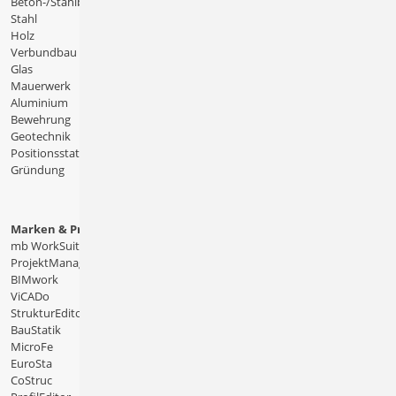
Beton-/Stahlbeton
Stahl
Holz
Verbundbau
Glas
Mauerwerk
Aluminium
Bewehrung
Geotechnik
Positionsstatik
Gründung
Marken & Produkte
mb WorkSuite
ProjektManager
BIMwork
ViCADo
StrukturEditor
BauStatik
MicroFe
EuroSta
CoStruc