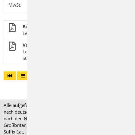
MwSt.
BauStatik: Dokument-orientierte Statik
Leistungsmerkmale, Module und Pakete
Vorbemerkungen für Bauvorhaben
Leistungsbeschreibung des BauStatik-Moduls
S007.de Vorbemerkungen einfügen
Alle aufgeführten Preise verstehen sich für Module/Pakete
nach deutschen Normgrundlagen (".de"). Module, die auch
nach den Normen für Österreich, Schweiz, Italien und
Großbritannien verfügbar sind, tragen ein entsprechendes
Suffix (.at, .ch, .it bzw. .uk) und können gegen einen Aufpreis