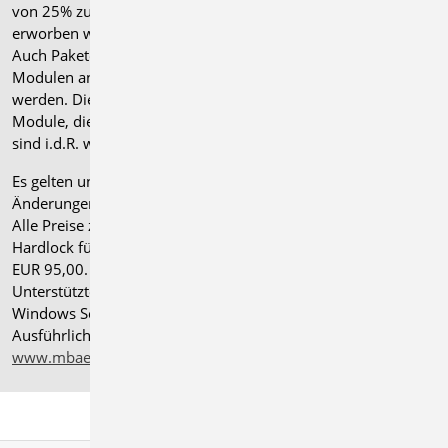
von 25% zusammen mit dem jeweiligen ".de"-Modul
erworben werden.
Auch Pakete können gegen einen Aufpreis von 25% mit
Modulen anderer Normen (.at, .ch, .it bzw. .uk) erweitert
werden. Die Paketerweiterung umfasst alle entsprechenden
Module, die zum Zeitpunkt des Kaufs verfügbar sind. Das
sind i.d.R. weniger Module als nach deutscher Norm.
Es gelten unsere
Allgemeinen Geschäftsbedingungen
.
Änderungen und Irrtümer vorbehalten.
Alle Preise zzgl. Versandkosten und gesetzlicher MwSt.
Hardlock für Einzelplatzlizenz, je Arbeitsplatz erforderlich
EUR 95,00. Folgelizenz-/Netzwerkbedingungen auf Anfrage.
®
Unterstützte Betriebssysteme: Windows
11 (24H2),
Windows Server 2025 mit Windows Terminal Server.
Ausführliche Informationen auf
www.mbaec.de/service/systemvoraussetzungen