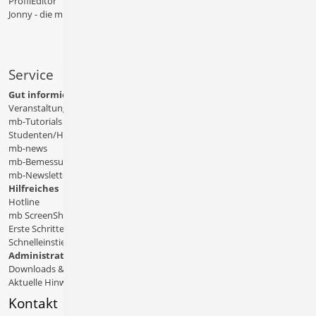
ProfilEditor
Jonny - die mb-App
Service
Gut informiert
Veranstaltungen
mb-Tutorials
Studenten/Hochschule
mb-news
mb-Bemessungstafeln
mb-Newsletter
Hilfreiches
Hotline
mb ScreenShare
Erste Schritte
Schnelleinstiege & Doku
Administratives
Downloads & Patches
Aktuelle Hinweise
Kontakt