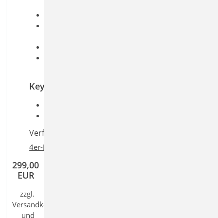
Feuerwiderstandsklassen
Auflistung der projektbeteiligten Personen
mehrfache Definition von Texten zur
Erläuterung
Dokumentation des Gebäudestandorts
Einfügen von PDF-, DXF-, DWG- oder Grafik-
Dateien
Keywords
Aufgaben: Dokumentation; Tragwerksplanung
Detailaufgaben:
Verfügbar in den Paketen:
4er-Paket
,
10er-Paket
299,00
EUR
zzgl.
Versandkosten
und