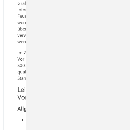
Grafiken frei ergänzt werden. Alle projektweiten
Informationen wie z.B. projektbezogene
Feuerwiderstandsklassen oder Expositionsklassen
werden automatisch in das Dokument
übernommen. Ebenso kann eine Liste der
verwendeten Festigkeitsklassen automatisch erzeugt
werden.
Im Zusammenspiel mit der BauStatik-
Vorlagenverwaltung lassen sich mit dem Modul
S007.de auf einfache Weise projektbezogene,
qualitativ hochwertige Vorbemerkungen als
Standardvorlagenerstellen.
Leistungsmerkmale S007.de
Vorbemerkungen einfügen
Allgemein
Dokumentation der projektweiten
Einwirkungen, Expositionsklassen und