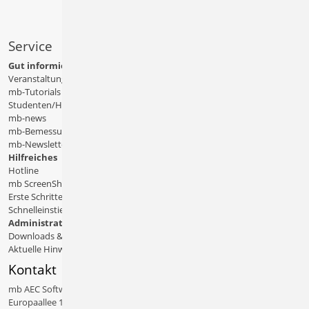
Service
Gut informiert
Veranstaltungen
mb-Tutorials
Studenten/Hochschule
mb-news
mb-Bemessungstafeln
mb-Newsletter
Hilfreiches
Hotline
mb ScreenShare
Erste Schritte
Schnelleinstiege & Doku
Administratives
Downloads & Patches
Aktuelle Hinweise
Kontakt
mb AEC Software GmbH
Europaallee 14