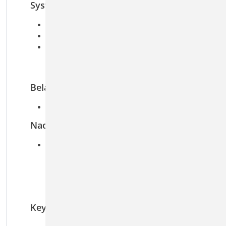
System
Berechnung für Endauflager eines Holzträgers
Auflagerausbildung mit U-Profil
Übernahmen zum Detailnachweis aus
BauStatik-Positionen und EuroSta.holz-
Modellen
Belastung
Auflagerkraft (Vz) des Trägers
Nachweise
Grenzzustand der Tragfähigkeit
Nachweis der Bolzen
Querpressung im Holzträger nach EC 5
Spannungsnachweis im U-Profil nach EC 3
Auflagerfläche für Mauerwerk nach EC 6
Keywords