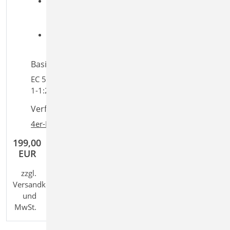
Aufgaben: Holzbau; Tragwerksplanung;
Brandschutz; Beton-/Stahlbetonbau; Stahlbau;
Mauerwerksbau
Detailaufgaben: Wand; Detailnachweis;
Anschluss
Basiert auf den Normen:
EC 5, DIN EN 1995-1-1:2010-12, EC 3, DIN EN 1993-
1-1:2010-12, EC 6, DIN EN 1996-1-1:2010-12
Verfügbar in den Paketen:
4er-Paket
,
10er-Paket
199,00
EUR
zzgl.
Versandkosten
und
MwSt.