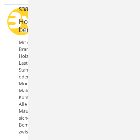
S384.de Holz-Auflagerung, Brandwand
Holz-Brandwandauflager sicher
bemessen und nachweisen
Mit dem Modul S384.de Holz‑Auflagerung,
Brandwand bemessen Sie Endauflager von
Holzträgern an Brandwänden normgerecht. Die
Lasten aus dem Holztragwerk werden über
Stahlbauteile wie U‑Profile sicher in Mauerwerk
oder angrenzende Konstruktionen abgeleitet. Das
Modul berücksichtigt die unterschiedlichen
Materialeigenschaften und bewertet die
Kontaktzonen sowie Verbindungsmittel realitätsnah.
Alle relevanten Nachweise für Holz, Stahl und
Mauerwerk werden geführt. So erhalten Sie eine
sichere und praxisgerechte Lösung für die
Bemessung von Auflagerdetails im Übergang
zwischen verschiedenen Baustoffen.