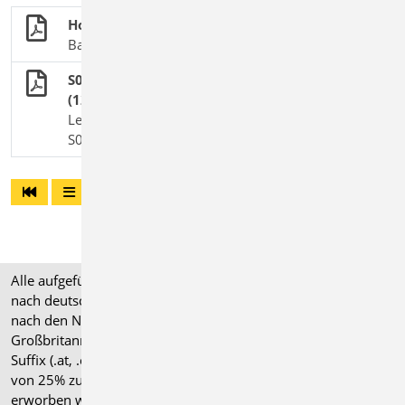
Holzbau
BauStatik-Module nach DIN EN 1995-1-1
S074 Holz-Auflagerung, Brandwand, DIN 1052
(12/08)
Leistungsbeschreibung des Baustatik-Moduls
S074 | Vogänger-Modul zu S384.de
Alle aufgeführten Preise verstehen sich für Module/Pakete
nach deutschen Normgrundlagen (".de"). Module, die auch
nach den Normen für Österreich, Schweiz, Italien und
Großbritannien verfügbar sind, tragen ein entsprechendes
Suffix (.at, .ch, .it bzw. .uk) und können gegen einen Aufpreis
von 25% zusammen mit dem jeweiligen ".de"-Modul
erworben werden.