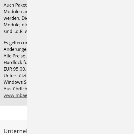
Auch Pakete können gegen einen Aufpreis von 25% mit
Modulen anderer Normen (.at, .ch, .it bzw. .uk) erweitert
werden. Die Paketerweiterung umfasst alle entsprechenden
Module, die zum Zeitpunkt des Kaufs verfügbar sind. Das
sind i.d.R. weniger Module als nach deutscher Norm.
Es gelten unsere
Allgemeinen Geschäftsbedingungen
.
Änderungen und Irrtümer vorbehalten.
Alle Preise zzgl. Versandkosten und gesetzlicher MwSt.
Hardlock für Einzelplatzlizenz, je Arbeitsplatz erforderlich
EUR 95,00. Folgelizenz-/Netzwerkbedingungen auf Anfrage.
®
Unterstützte Betriebssysteme: Windows
11 (24H2),
Windows Server 2025 mit Windows Terminal Server.
Ausführliche Informationen auf
www.mbaec.de/service/systemvoraussetzungen
Unternehmen