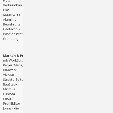
Holz
Verbundbau
Glas
Mauerwerk
Aluminium
Bewehrung
Geotechnik
Positionsstatik
Gründung
Marken & Produkte
mb WorkSuite
ProjektManager
BIMwork
ViCADo
StrukturEditor
BauStatik
MicroFe
EuroSta
CoStruc
ProfilEditor
Jonny - die mb-App