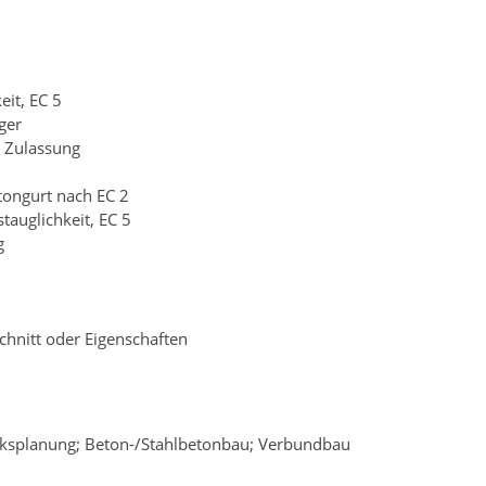
eit, EC 5
ger
 Zulassung
ongurt nach EC 2
auglichkeit, EC 5
g
chnitt oder Eigenschaften
ksplanung; Beton-/Stahlbetonbau; Verbundbau