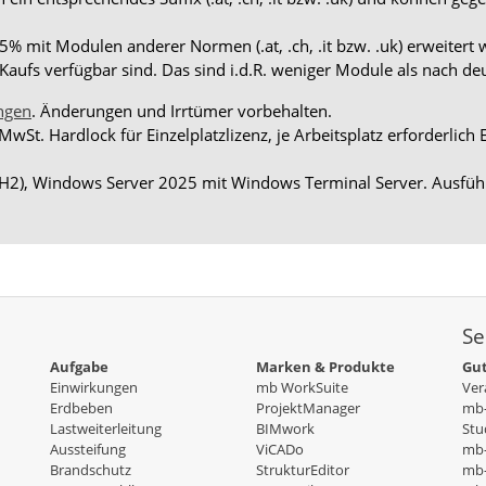
 mit Modulen anderer Normen (.at, .ch, .it bzw. .uk) erweitert 
aufs verfügbar sind. Das sind i.d.R. weniger Module als nach d
ngen
. Änderungen und Irrtümer vorbehalten.
 MwSt. Hardlock für Einzelplatzlizenz, je Arbeitsplatz erforderli
H2), Windows Server 2025 mit Windows Terminal Server. Ausführ
Se
Aufgabe
Marken & Produkte
Gut
Einwirkungen
mb WorkSuite
Ver
Erdbeben
ProjektManager
mb-
Lastweiterleitung
BIMwork
Stu
Aussteifung
ViCADo
mb
Brandschutz
StrukturEditor
mb-