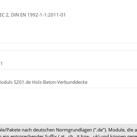
 EC 2, DIN EN 1992-1-1:2011-01
-1
-Moduls S201.de Holz-Beton-Verbunddecke
dule/Pakete nach deutschen Normgrundlagen (".de"). Module, die 
en ein entsprechendes Suffix (.at, .ch, .it bzw. .uk) und können