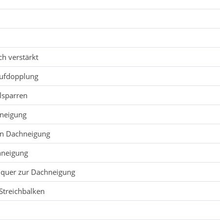
ch verstärkt
Aufdopplung
lsparren
hneigung
in Dachneigung
chneigung
e quer zur Dachneigung
Streichbalken