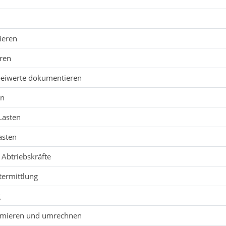
ieren
eren
lbeiwerte dokumentieren
en
Lasten
asten
 Abtriebskräfte
termittlung
g
mmieren und umrechnen