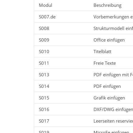
Modul
Beschreibung
S007.de
Vorbemerkungen e
S008
Strukturmodell ein
S009
Office einfügen
S010
Titelblatt
S011
Freie Texte
S013
PDF einfügen mit 
S014
PDF einfügen
S015
Grafik einfügen
S016
DXF/DWG einfüge
S017
Leerseiten reservie
S019
MicroFe einfügen