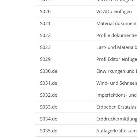
S020
ViCADo einfügen
S021
Material dokument
S022
Profile dokumenti
S023
Last- und Materia
S029
ProfilEditor einfüg
S030.de
Einwirkungen und 
S031.de
Wind- und Schneel
S032.de
Imperfektions- und
S033.de
Erdbeben-Ersatzlas
S034.de
Erddruckermittlun
S035.de
Auflagerkräfte su