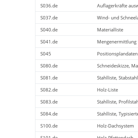
S036.de
Auflagerkräfte aus
S037.de
Wind- und Schneel
S040.de
Materialliste
S041.de
Mengenermittlung f
S045
Positionsplandaten
S080.de
Schneideskizze, M
S081.de
Stahlliste, Stabstah
S082.de
Holz-Liste
S083.de
Stahlliste, Profilsta
S084.de
Stahlliste, Typisie
S100.de
Holz-Dachsystem
S101.de
Holz-Pfettendach