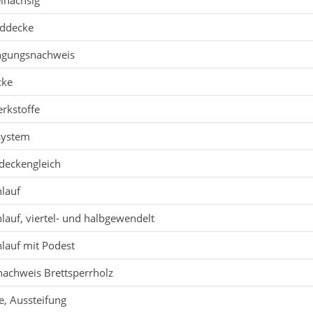
einachsig
nddecke
ngungsnachweis
cke
rkstoffe
system
 deckengleich
lauf
lauf, viertel- und halbgewendelt
lauf mit Podest
nachweis Brettsperrholz
, Aussteifung