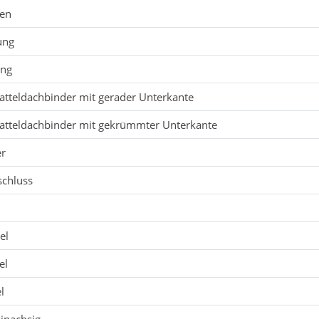
ken
ung
ung
atteldachbinder mit gerader Unterkante
Satteldachbinder mit gekrümmter Unterkante
er
schluss
el
el
l