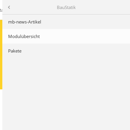
mb AEC Software GmbH
Produkte
BauStatik
takt
mb-news-Artikel
Modulübersicht
Pakete