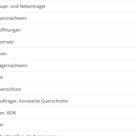
aupt- und Nebenträger
tanznachweis
öffnungen
versatz
lken
rägernachweis
el
nanschluss
ufträger, konstante Querschnitte
ger, BDK
er