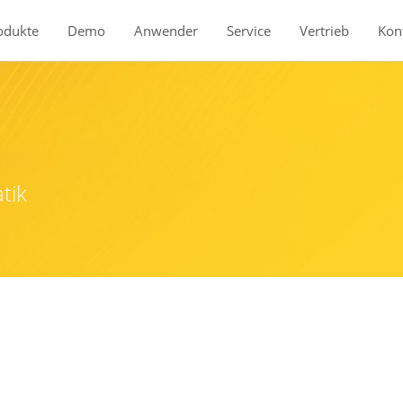
odukte
Demo
Anwender
Service
Vertrieb
Kon
Produkte
BauStatik
tik