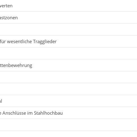
werten
astzonen
ür wesentliche Tragglieder
attenbewehrung
l
hl
rte Anschlüsse im Stahlhochbau