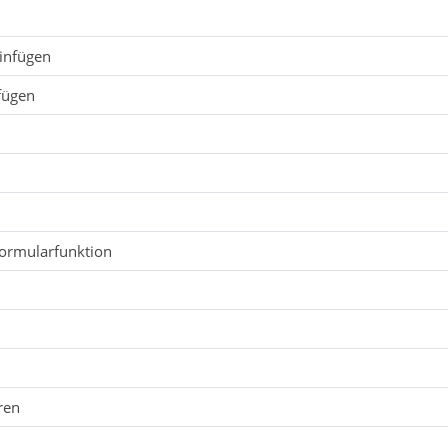
infügen
fügen
Formularfunktion
n
ren