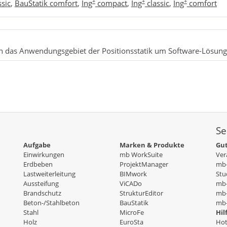
+
+
+
ssic
,
BauStatik comfort
,
Ing
compact
,
Ing
classic
,
Ing
comfort
n das Anwendungsgebiet der Positionsstatik um Software-Lösunge
Se
Aufgabe
Marken & Produkte
Gut
Einwirkungen
mb WorkSuite
Ver
Erdbeben
ProjektManager
mb-
Lastweiterleitung
BIMwork
Stu
Aussteifung
ViCADo
mb
Brandschutz
StrukturEditor
mb-
Beton-/Stahlbeton
BauStatik
mb-
Stahl
MicroFe
Hil
Holz
EuroSta
Hot