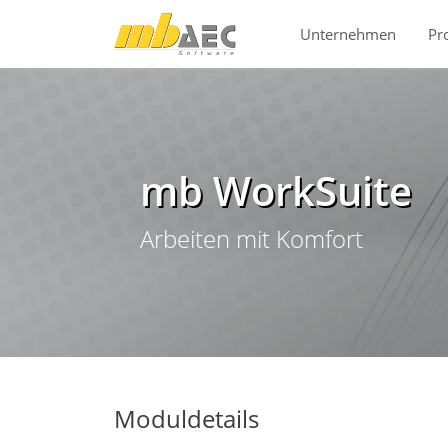
Direkt zur Hauptnavigation springen
Direkt zum Inhalt springen
Unternehmen
Pr
mb WorkSuite
Arbeiten mit Komfort
Moduldetails