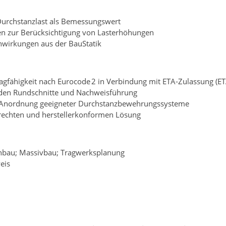
urchstanzlast als Bemessungswert
en zur Berücksichtigung von Lasterhöhungen
wirkungen aus der BauStatik
gfähigkeit nach Eurocode 2 in Verbindung mit ETA
‑
Zulassung (E
en Rundschnitte und Nachweisführung
Anordnung geeigneter Durchstanzbewehrungssysteme
erechten und herstellerkonformen Lösung
nbau; Massivbau; Tragwerksplanung
eis