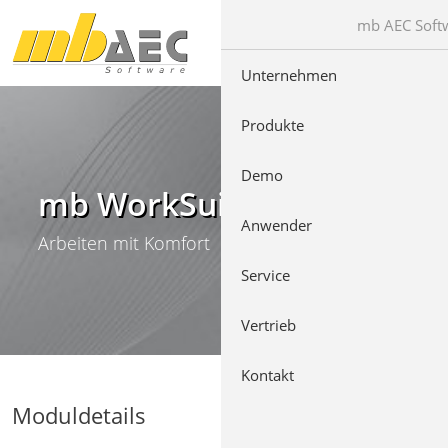
Direkt zur Hauptnavigation springen
Direkt zum Inhalt springen
mb AEC Sof
Unternehmen
Produkte
Demo
mb WorkSuite
Anwender
Arbeiten mit Komfort
Service
Vertrieb
Kontakt
Moduldetails