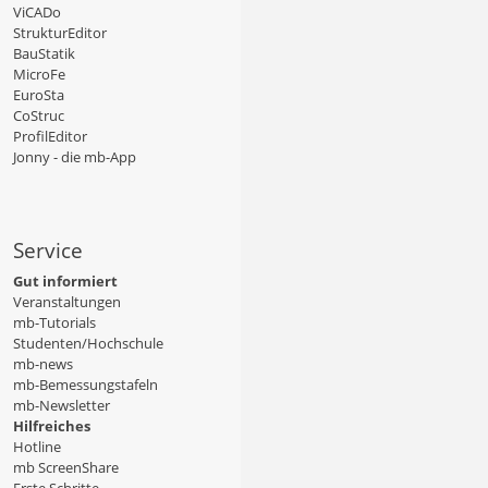
ViCADo
StrukturEditor
BauStatik
MicroFe
EuroSta
CoStruc
ProfilEditor
Jonny - die mb-App
Service
Gut informiert
Veranstaltungen
mb-Tutorials
Studenten/Hochschule
mb-news
mb-Bemessungstafeln
mb-Newsletter
Hilfreiches
Hotline
mb ScreenShare