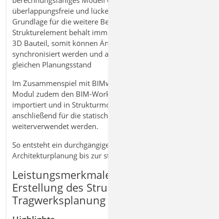
überlappungsfreie und lückenlose Geometrie als
Grundlage für die weitere Bemessung. Das
Strukturelement behält immer den Bezug zum ViCADo
3D Bauteil, somit können Änderungen jederzeit
synchronisiert werden und alle Modelle haben den
gleichen Planungsstand
Im Zusammenspiel mit BIMwork.ifc unterstützt das
Modul zudem den BIM‑Workflow. IFC‑Modelle können
importiert und in Strukturmodelle überführt und
anschließend für die statische Berechnung
weiterverwendet werden.
So entsteht ein durchgängiger Workflow von der
Architekturplanung bis zur statischen Analyse.
Leistungsmerkmale ViCADo.struktur
Erstellung des Strukturmodells für die
Tragwerksplanung