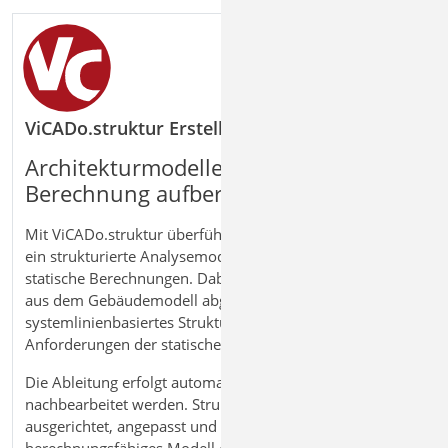
ViCADo.struktur Erstellung des Strukturmodells 
Architekturmodelle für die statische
Berechnung aufbereiten
Mit ViCADo.struktur überführen Sie Architekturmodelle in
ein strukturierte Analysemodell als Grundlage für
statische Berechnungen. Dabei werden tragende Bauteile
aus dem Gebäudemodell abgeleitet und in ein
systemlinienbasiertes Strukturmodell überführt, das den
Anforderungen der statischen Analyse entspricht.
Die Ableitung erfolgt automatisiert, kann jedoch gezielt
nachbearbeitet werden. Strukturelemente werden
ausgerichtet, angepasst und vereinheitlicht, sodass ein
berechnungsfähiges Modell entsteht. Ziel ist eine klare,