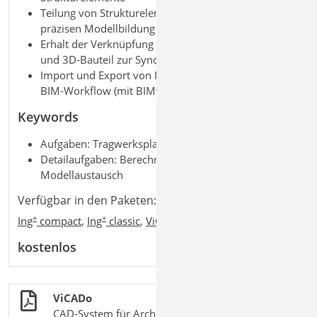
Teilung von Strukturelementen an Öffnungen zur
präzisen Modellbildung
Erhalt der Verknüpfung zwischen Strukturelement
und 3D
‑
Bauteil zur Synchronisierung
Import und Export von IFC
‑
Modellen im
BIM
‑
Workflow (mit BIMwork.ifc)
Keywords
Aufgaben: Tragwerksplanung; BIM; CAD
Detailaufgaben: Berechnungsmodell SE;
Modellaustausch
Verfügbar in den Paketen:
+
+
Ing
compact
,
Ing
classic
,
ViCADo.ing
,
ViCADo.arc
kostenlos
ViCADo
CAD-System für Architektur & Tragwerksplanung