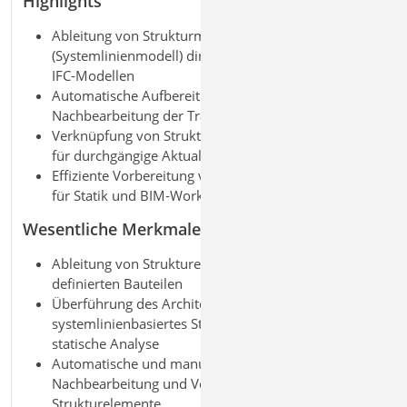
Highlights
Ableitung von Strukturmodellen
(Systemlinienmodell) direkt aus 3D Architektur- und
IFC
‑
Modellen
Automatische Aufbereitung und gezielte
Nachbearbeitung der Tragwerksgeometrie
Verknüpfung von Strukturmodell und 3D
‑
Bauteilen
f
ü
r durchg
ä
ngige Aktualisierung
Effiziente Vorbereitung von Berechnungsmodellen
für Statik und BIM
‑
Workflows
Wesentliche Merkmale
Ableitung von Strukturelementen aus als „tragend“
definierten Bauteilen
Überführung des Architekturmodells in ein
systemlinienbasiertes Strukturmodell für die
statische Analyse
Automatische und manuelle geometrische
Nachbearbeitung und Vereinheitlichung der
Strukturelemente