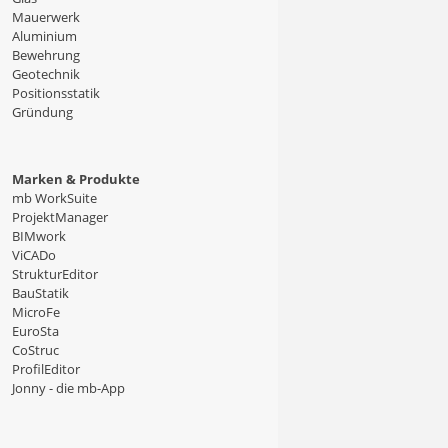
Mauerwerk
Aluminium
Bewehrung
Geotechnik
Positionsstatik
Gründung
Marken & Produkte
mb WorkSuite
ProjektManager
BIMwork
ViCADo
StrukturEditor
BauStatik
MicroFe
EuroSta
CoStruc
ProfilEditor
Jonny - die mb-App