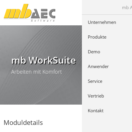
Direkt zur Hauptnavigation springen
Direkt zum Inhalt springen
mb A
Unternehmen
Produkte
Demo
mb WorkSuite
Anwender
Arbeiten mit Komfort
Service
Vertrieb
Kontakt
Moduldetails