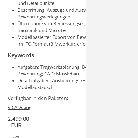
und Detailpunkte
Beschriftung, Auszüge und Auswertung der
Bewehrungsverlegungen
Übernahme von Bemessungsergebnissen aus
BauStatik und MicroFe
Modellbasierter Export von Bewehrung und Mengen
im IFC
‑
Format (BIMwork.ifc erforderlich)
Keywords
Aufgaben: Tragwerksplanung; Beton-/Stahlbetonbau;
Bewehrung; CAD; Massivbau
Detailaufgaben: Ausführungs-/Bewehrungsplanung;
Modellaustausch
Verfügbar in den Paketen:
ViCADo.ing
2.499,00
EUR
zzgl.