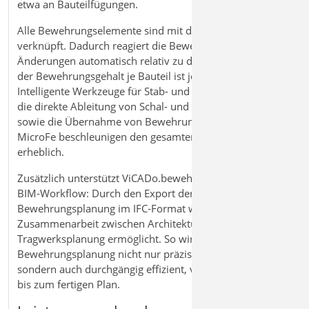
etwa an Bauteilfügungen.
Alle Bewehrungselemente sind mit den Bauteilen
verknüpft. Dadurch reagiert die Bewehrung bei
Änderungen automatisch relativ zu den Bauteilen, und
der Bewehrungsgehalt je Bauteil ist jederzeit bekannt.
Intelligente Werkzeuge für Stab- und Mattenbewehrung,
die direkte Ableitung von Schal- und Bewehrungsplänen
sowie die Übernahme von Bewehrung aus BauStatik und
MicroFe beschleunigen den gesamten Planungsprozess
erheblich.
Zusätzlich unterstützt ViCADo.bewehrung den
BIM‑Workflow: Durch den Export der
Bewehrungsplanung im IFC‑Format wird eine nahtlose
Zusammenarbeit zwischen Architektur- und
Tragwerksplanung ermöglicht. So wird die
Bewehrungsplanung nicht nur präzise und flexibel,
sondern auch durchgängig effizient, von der Berechnung
bis zum fertigen Plan.