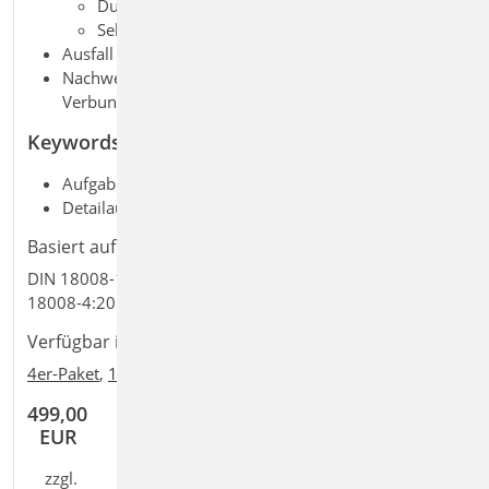
Durchbiegung der Verglasung
Sehnenverkürzung
Ausfall einer Scheibe bei Kategorie B
Nachweis mit und ohne Verbundwirkung bei
Verbund-Sicherheitsglas (VSG)
Keywords
Aufgaben: Glasbau; Tragwerksplanung
Detailaufgaben:
Basiert auf den Normen:
DIN 18008-1:2010-12, DIN 18008-2:2010-12, DIN
18008-4:2013-07
Verfügbar in den Paketen:
4er-Paket
,
10er-Paket
499,00
EUR
zzgl.