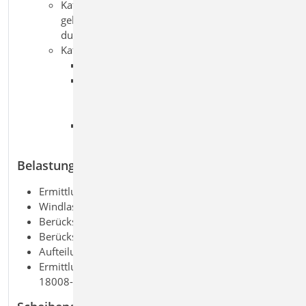
Kategorie B: unten eingespannte linienförmig
gelagerte Brüstungsverglasungen mit
durchgehendem Handlauf
Kategorie C:
C1: Geländerausfachungen
C2: unterhalb eines lastabtragenden
Querriegels befindliche linienförmig
gelagerte Vertikalverglasung
C3: Verglasung der Kategorie A mit
vorgesetztem lastabtragenden Holm
Belastung
Ermittlung der Eigenlast (automatisch)
Windlasten nach DIN EN 1991-1-4:2010-12
Berücksichtigung von Klimalasten
Berücksichtigung von Holmlasten
Aufteilung der Lasten auf die einzelnen Scheiben
Ermittlung der Einwirkungskombinationen nach DIN
18008-1