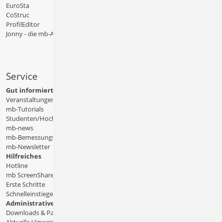
EuroSta
CoStruc
ProfilEditor
Jonny - die mb-App
Service
Gut informiert
Veranstaltungen
mb-Tutorials
Studenten/Hochschule
mb-news
mb-Bemessungstafeln
mb-Newsletter
Hilfreiches
Hotline
mb ScreenShare
Erste Schritte
Schnelleinstiege & Doku
Administratives
Downloads & Patches