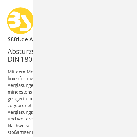
S881.de Absturzsichernde Verglasung, linienförm
Absturzsichernde Verglasungen nach
DIN 18008 normgerecht bemessen
Mit dem Modul S881.de Absturzsichernde Verglasung,
linienförmig gelagert bemessen Sie vertikale
Verglasungen nach DIN 18008‑4. Die Scheiben sind an
mindestens zwei gegenüberliegenden Seiten linienförmig
gelagert und werden den Kategorien A, B und C
zugeordnet. Das Modul berücksichtigt unterschiedliche
Verglasungstypen sowie Einwirkungen aus Wind, Klima
und weiteren Lasten. Es werden die maßgebenden
Nachweise für GZT und GZG unter statischer und
stoßartiger Beanspruchung geführt.