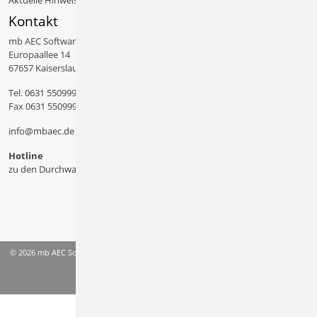
Aktuelle Hinweise
Kontakt
mb AEC Software GmbH
Europaallee 14
67657 Kaiserslautern
Tel.
0631 550999 11
Fax 0631 550999 20
info@mbaec.de
Hotline
zu den Durchwahlen
© 2026 mb AEC Software GmbH
AGB
Datenschutzinformation
Impressum