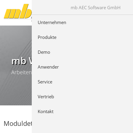
Direkt zur Hauptnavigation springen
Direkt zum Inhalt springen
mb AEC Software GmbH
Unternehmen
Produkte
Demo
mb WorkSuite
Anwender
Arbeiten mit Komfort
Service
Vertrieb
Kontakt
Moduldetails