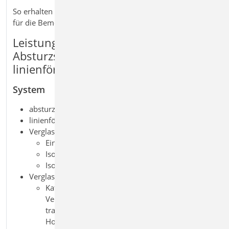
So erhalten Sie eine sichere und praxisgerechte Lösung
für die Bemessung absturzsichernder Verglasungen.
Leistungsmerkmale S881.de
Absturzsichernde Verglasung,
linienförmig gelagert
System
absturzsichernde senkrechte Verglasung
linienförmig gelagert (zwei- und vierseitig gelagert)
Verglasungstypen
Einfachverglasung
Isolierglas als Doppelverglasung
Isolierglas als Dreifachverglasung
Verglasungskategorien nach DIN 18008-4
Kategorie A: linienförmig gelagerte
Verglasungen gemäß DIN 18008-2, die keinen
tragenden Brüstungsriegel oder vorgesetzten
Holm besitzen