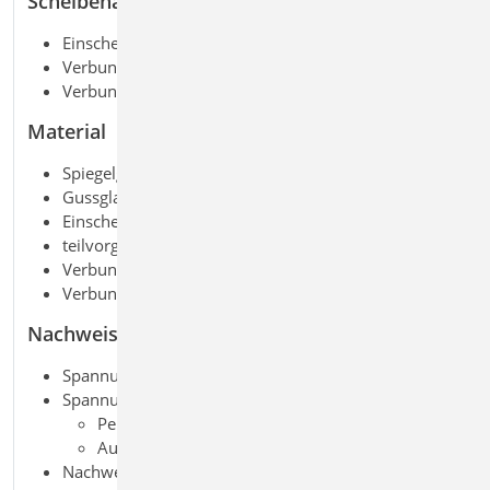
Scheibenaufbau
Einscheibenglas
Verbundglas (VG)
Verbund-Sicherheitsglas (VSG)
Material
Spiegelglas (SPG)
Gussglas (Draht-, Ornament-, Drahtornamentglas)
Einscheiben-Sicherheitsglas (ESG)
teilvorgespanntes Glas (TVG)
Verbund-Sicherheitsglas (VSG)
Verbundglas (VG)
Nachweise
Spannungsnachweis unter statischer Belastung
Spannungsnachweis unter stoßartiger Belastung
Pendelschlagversuch
Aufbauten nach DIN 18008-4
Nachweis der Gebrauchstauglichkeit