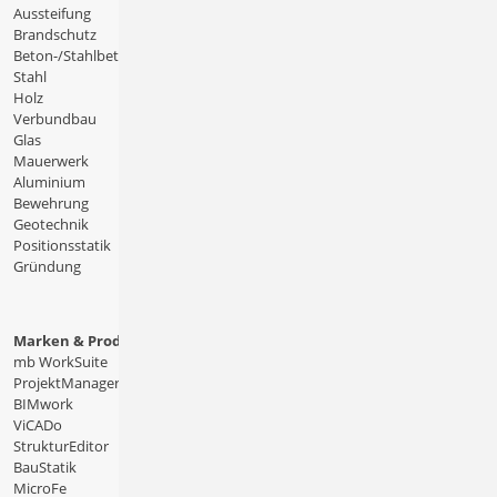
Aussteifung
Brandschutz
Beton-/Stahlbeton
Stahl
Holz
Verbundbau
Glas
Mauerwerk
Aluminium
Bewehrung
Geotechnik
Positionsstatik
Gründung
Marken & Produkte
mb WorkSuite
ProjektManager
BIMwork
ViCADo
StrukturEditor
BauStatik
MicroFe