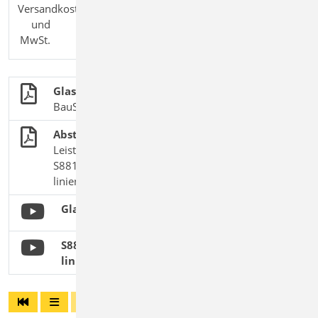
Versandkosten
und
MwSt.
Glasbau
BauStatik-Module nach DIN 18008
Absturzsichernde Verglasungen
Leistungsbeschreibung des BauStatik-Moduls
S881.de Absturzsichernde Verglasung,
linienförmig gelagert
Glasbau - Grundlagen zur DIN 18008-2
S881.de Absturzsichernde Verglasung,
linienförmig gelagert