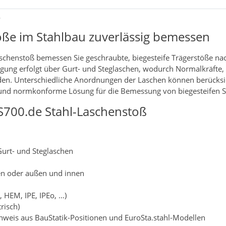
ß
töße im Stahlbau zuverlässig bemessen
chenstoß bemessen Sie geschraubte, biegesteife Trägerstöße nac
ragung erfolgt über Gurt- und Steglaschen, wodurch Normalkräfte
en. Unterschiedliche Anordnungen der Laschen können berücksic
e und normkonforme Lösung für die Bemessung von biegesteifen 
S700.de Stahl-Laschenstoß
Gurt- und Steglaschen
en oder außen und innen
, HEM, IPE, IPEo, …)
risch)
eis aus BauStatik-Positionen und EuroSta.stahl-Modellen