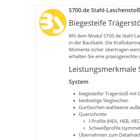
S700.de Stahl-Laschensto
Biegesteife Trägers
Mit dem Modul S700.de Stahl‑Las
in der BauStatik. Die Kraftübert
Momente sicher übertragen werd
erhalten Sie eine praxisgerecht
Leistungsmerkmale 
System
biegesteifer Trägerstoß mit 
beidseitige Steglaschen
Gurtlaschen wahlweise auß
Querschnitte
I-Profile (HEA, HEB, HEC
Schweißprofile (symmet
Übernahmen zum Detailnachw