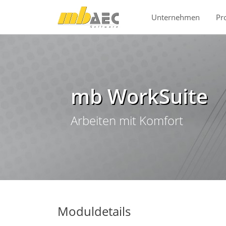
Direkt zur Hauptnavigation springen
Direkt zum Inhalt springen
Unternehmen
Pr
mb WorkSuite
Arbeiten mit Komfort
Moduldetails