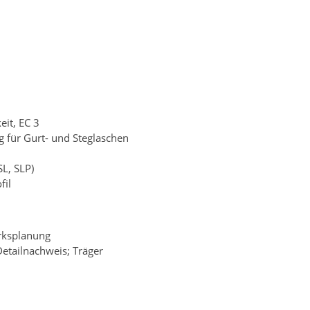
eit, EC 3
g für Gurt- und Steglaschen
L, SLP)
fil
rksplanung
Detailnachweis; Träger