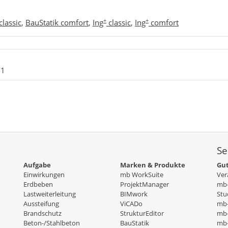
+
+
classic
,
BauStatik comfort
,
Ing
classic
,
Ing
comfort
-1
Se
Aufgabe
Marken & Produkte
Gut
Einwirkungen
mb WorkSuite
Ver
Erdbeben
ProjektManager
mb-
Lastweiterleitung
BIMwork
Stu
Aussteifung
ViCADo
mb
Brandschutz
StrukturEditor
mb-
Beton-/Stahlbeton
BauStatik
mb-